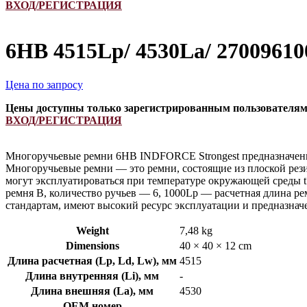
ВХОД/РЕГИСТРАЦИЯ
6HB 4515Lp/ 4530La/ 2700961
Цена по запросу
Цены доступны только зарегистрированным пользователя
ВХОД/РЕГИСТРАЦИЯ
Многоручьевые ремни 6HB INDFORCE Strongest предназначены 
Многоручьевые ремни — это ремни, состоящие из плоской рези
могут эксплуатироваться при температуре окружающей среды t
ремня B, количество ручьев — 6, 1000Lp — расчетная длина 
стандартам, имеют высокий ресурс эксплуатации и предназна
Weight
7,48 kg
Dimensions
40 × 40 × 12 cm
Длина расчетная (Lp, Ld, Lw), мм
4515
Длина внутренняя (Li), мм
-
Длина внешняя (La), мм
4530
OEM номер
---