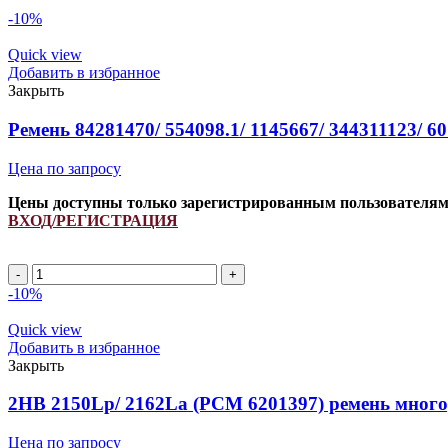
-10%
Quick view
Добавить в избранное
Закрыть
Ремень 84281470/ 554098.1/ 1145667/ 344311123/
Цена по запросу
Цены доступны только зарегистрированным пользователя
ВХОД/РЕГИСТРАЦИЯ
Ремень
84281470/
-10%
554098.1/
1145667/
Quick view
344311123/
Добавить в избранное
60178276
Закрыть
INDFORCE
quantity
2HB 2150Lp/ 2162La (PCM 6201397) ремень мног
Цена по запросу