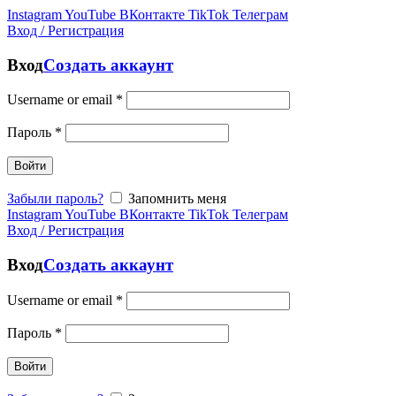
Instagram
YouTube
ВКонтакте
TikTok
Телеграм
Вход / Регистрация
Вход
Создать аккаунт
Username or email
*
Пароль
*
Войти
Забыли пароль?
Запомнить меня
Instagram
YouTube
ВКонтакте
TikTok
Телеграм
Вход / Регистрация
Вход
Создать аккаунт
Username or email
*
Пароль
*
Войти