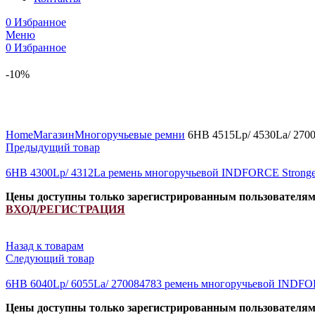
0
Избранное
Меню
0
Избранное
-10%
Увеличить
Home
Магазин
Многоручьевые ремни
6HB 4515Lp/ 4530La/ 270
Предыдущий товар
6HB 4300Lp/ 4312La ремень многоручьевой INDFORCE Strong
Цены доступны только зарегистрированным пользователя
ВХОД/РЕГИСТРАЦИЯ
Назад к товарам
Следующий товар
6HB 6040Lp/ 6055La/ 270084783 ремень многоручьевой INDFO
Цены доступны только зарегистрированным пользователя