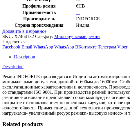
Профиль ремня
6HB
Применяемость
---
Производитель
INDFORCE
Страна происхождения
Индия
Добавить в избранное
SKU:
X7464132
Category:
Многоручьевые ремни
Поделиться
Facebook
Email
WhatsApp
WhatsApp
ВКонтакте
Телеграм
Viber
Description
Description
Ремни INDFORCE производятся в Индии на автоматизированной
минимальными допусками, длиной от 600мм до 16000мм. Стабил
эксплуатационные характеристики и долговечность. Производс
со стандартами ISO 9001. При производстве ремней использ
резиновое основание представляет собой компаунд на основе 
покрытие с использованием неопреновых каучуков, которое пре
износостойкость. Применение данной технологии производств
нагрузкам;n- увеличенный ресурс ремня;n- высокую износо- и 
Related products