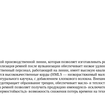
 производственной линии, которая позволяет изготавливать ре
изация ремней после вулканизации обеспечивает низкое удлине
твенный персонал, работающий на линии, имеет высокую квалиф
уются высококачественные корды (HMLS — низкорастяжимый мал
натурального каучука, с добавлением хлопкового волокна. Внеш
дотвращает образование трещин, обеспечивает масло- и теплост
а ремней позволяет получить продукцию имеющую:n- исключите
термостойкость;n- возможность снижения потерь времени на тех