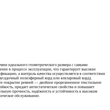
мни идеального геометрического размера с самыми
ние в процессе эксплуатации, что гарантирует высокие
икацию, а контроль качества осуществляется в соответствии
оусадочный полиэфирный корд или кевларовый корд),
нее покрытие ремней — двойное прорезиненное текстильное
ойкость, придает антистатические свойства и повышает
льную прочность, надёжность и устойчивость к высоким
ническое обслуживание.