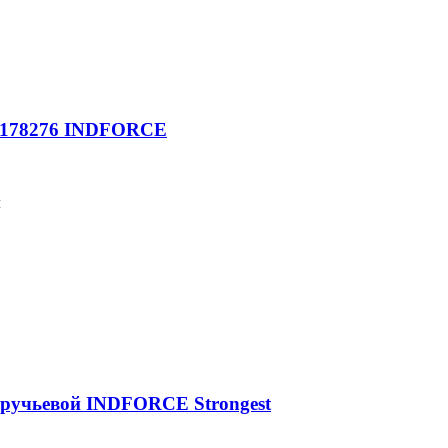
 60178276 INDFORCE
м
оручьевой INDFORCE Strongest