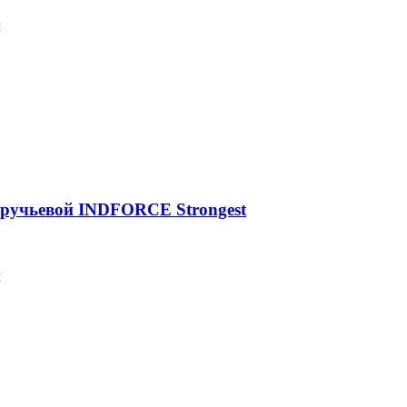
м
оручьевой INDFORCE Strongest
м