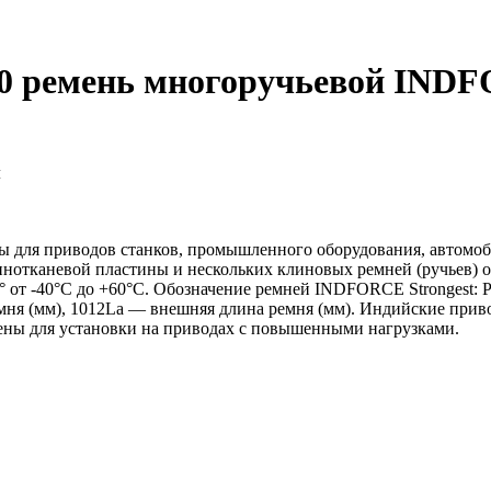
00 ремень многоручьевой INDF
м
для приводов станков, промышленного оборудования, автомоби
нотканевой пластины и нескольких клиновых ремней (ручьев) о
° от -40°С до +60°С. Обозначение ремней INDFORCE Strongest:
ремня (мм), 1012La — внешняя длина ремня (мм). Индийские п
чены для установки на приводах с повышенными нагрузками.