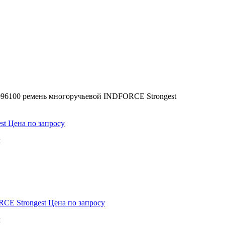
096100 ремень многоручьевой INDFORCE Strongest
est
Цена по запросу
м
RCE Strongest
Цена по запросу
м