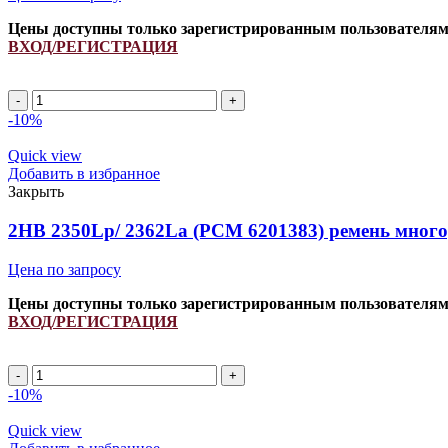
Цены доступны только зарегистрированным пользователя
ВХОД/РЕГИСТРАЦИЯ
2HB
2150Lp/
-10%
2162La
(PCM
Quick view
6201397)
Добавить в избранное
ремень
Закрыть
многоручьевой
INDFORCE
2HB 2350Lp/ 2362La (PCM 6201383) ремень мног
Strongest
quantity
Цена по запросу
Цены доступны только зарегистрированным пользователя
ВХОД/РЕГИСТРАЦИЯ
2HB
2350Lp/
-10%
2362La
(PCM
Quick view
6201383)