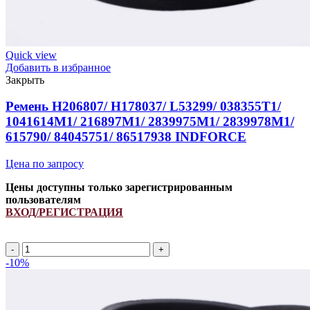
Quick view
Добавить в избранное
Закрыть
Ремень H206807/ H178037/ L53299/ 038355T1/
1041614M1/ 216897M1/ 2839975M1/ 2839978M1/
615790/ 84045751/ 86517938 INDFORCE
Цена по запросу
Цены доступны только зарегистрированным
пользователям
ВХОД/РЕГИСТРАЦИЯ
Ремень
H206807/
-10%
H178037/
L53299/
038355T1/
1041614M1/