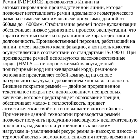
Ремни INDFORCE производятся в Индии на
автоматизированной производственной линии, которая
позволяет изготавливать ремни идеального геометрического
размера с самыми минимальными допусками, длиной от
600мм до 16000мм. Стабилизация ремней после вулканизации
обеспечивает низкое удлинение в процессе эксплуатации, что
гарантирует высокие эксплуатационные характеристики и
долговечность. Производственный персонал, работающий на
линии, имеет высокую квалификацию, а контроль качества
осуществляется в соответствии со стандартами ISO 9001. При
производстве ремней используются высококачественные
корды (HMLS — низкорастяжимый малоусадочный
полиэфирный корд или кевларовый корд), резиновое
основание представляет собой компаунд на основе
натурального каучука, с добавлением хлопкового волокна.
Внешнее покрытие ремней — двойное прорезиненное
текстильное покрытие с использованием неопреновых
каучуков, которое предотвращает образование трещин,
обеспечивает масло- и теплостойкость, придает
антистатические свойства и повышает износостойкость.
Применение данной технологии производства ремней
позволяет получить продукцию имеющую:n- исключительную
прочность, надёжность и устойчивость к высоким
нагрузкам;n- увеличенный ресурс ремня;n- высокую износо- и
термостойкость;n- возможность снижения потерь времени на