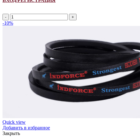
ВХОД/РЕГИСТРАЦИЯ
A
1770Li/
-10%
1800Lp
ремень
клиновой
INDFORCE
Strongest
quantity
Quick view
Добавить в избранное
Закрыть