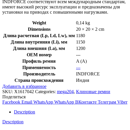
INDFORCE соответствуют всем международным стандартам,
имеют высокий ресурс эксплуатации и предназначены для
установки на приводах с повышенными нагрузками.
Weight
0,14 kg
Dimensions
20 × 20 × 2 cm
Длина расчетная (Lp, Ld, Lw), мм
1180
Длина внутренняя (Li), мм
1150
Длина внешняя (La), мм
1200
OEM номер
---
Профиль ремня
A (A)
Применяемость
---
Производитель
INDFORCE
Страна происхождения
Индия
Добавить в избранное
SKU:
X1617042
Categories:
mega204
,
Клиновые ремни
Поделиться
Facebook
Email
WhatsApp
WhatsApp
ВКонтакте
Телеграм
Viber
Description
Description