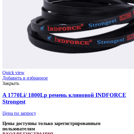
Strongest
quantity
Quick view
Добавить в избранное
Закрыть
A 1770Li/ 1800Lp ремень клиновой INDFORCE
Strongest
Цена по запросу
Цены доступны только зарегистрированным
пользователям