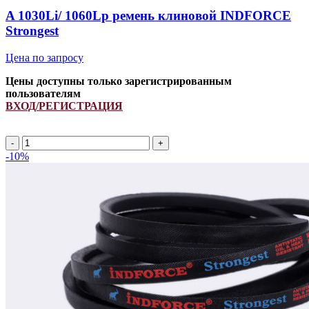
A 1030Li/ 1060Lp ремень клиновой INDFORCE
Strongest
Цена по запросу
Цены доступны только зарегистрированным
пользователям
ВХОД/РЕГИСТРАЦИЯ
A
1030Li/
-10%
1060Lp
ремень
клиновой
INDFORCE
Strongest
quantity