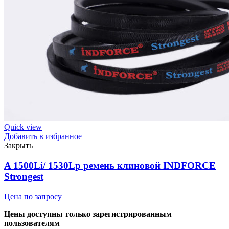
216897M1/
2839975M1/
2839978M1/
615790/
84045751/
86517938
INDFORCE
quantity
Quick view
Добавить в избранное
Закрыть
A 1500Li/ 1530Lp ремень клиновой INDFORCE
Strongest
Цена по запросу
Цены доступны только зарегистрированным
пользователям