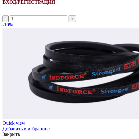
ВХОД/РЕГИСТРАЦИЯ
A
1500Li/
-10%
1530Lp
ремень
клиновой
INDFORCE
Strongest
quantity
Quick view
Добавить в избранное
Закрыть