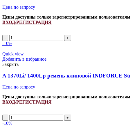
Цена по запросу
Цены доступны только зарегистрированным пользователя
ВХОД/РЕГИСТРАЦИЯ
Ремень
661245.0/
-10%
N128930/
N15202/
Quick view
274339M91/
Добавить в избранное
843008M1
Закрыть
INDFORCE
quantity
A 1370Li/ 1400Lp ремень клиновой INDFORCE Str
Цена по запросу
Цены доступны только зарегистрированным пользователя
ВХОД/РЕГИСТРАЦИЯ
A
1370Li/
-10%
1400Lp