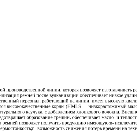
 производственной линии, которая позволяет изготавливать ре
изация ремней после вулканизации обеспечивает низкое удлине
твенный персонал, работающий на линии, имеет высокую квалиф
уются высококачественные корды (HMLS — низкорастяжимый мал
натурального каучука, с добавлением хлопкового волокна. Внеш
дотвращает образование трещин, обеспечивает масло- и теплост
а ремней позволяет получить продукцию имеющую:n- исключите
термостойкость;n- возможность снижения потерь времени на тех