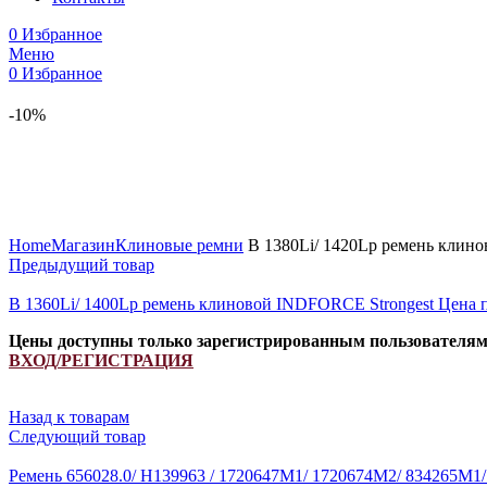
0
Избранное
Меню
0
Избранное
-10%
Увеличить
Home
Магазин
Клиновые ремни
B 1380Li/ 1420Lp ремень клин
Предыдущий товар
B 1360Li/ 1400Lp ремень клиновой INDFORCE Strongest
Цена 
Цены доступны только зарегистрированным пользователя
ВХОД/РЕГИСТРАЦИЯ
Назад к товарам
Следующий товар
Ремень 656028.0/ H139963 / 1720647M1/ 1720674M2/ 834265M