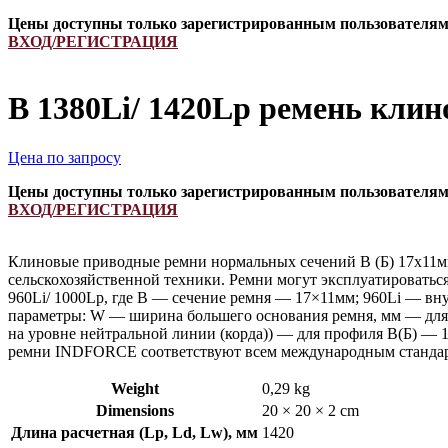
Цены доступны только зарегистрированным пользователя
ВХОД/РЕГИСТРАЦИЯ
B 1380Li/ 1420Lp ремень кли
Цена по запросу
Цены доступны только зарегистрированным пользователя
ВХОД/РЕГИСТРАЦИЯ
Клиновые приводные ремни нормальных сечений B (Б) 17х11мм
сельскохозяйственной техники. Ремни могут эксплуатироватьс
960Li/ 1000Lp, где B — сечение ремня — 17×11мм; 960Li — вн
параметры: W — ширина большего основания ремня, мм — для 
на уровне нейтральной линии (корда)) — для профиля B(Б) — 
ремни INDFORCE соответствуют всем международным стандарт
Weight
0,29 kg
Dimensions
20 × 20 × 2 cm
Длина расчетная (Lp, Ld, Lw), мм
1420