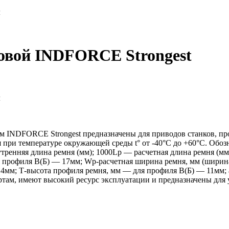
м
новой INDFORCE Strongest
м
 INDFORCE Strongest предназначены для приводов станков, пр
я при температуре окружающей среды t° от -40°С до +60°С. Обо
утренняя длина ремня (мм); 1000Lp — расчетная длина ремня (м
профиля B(Б) — 17мм; Wp-расчетная ширина ремня, мм (ширина
14мм; Т-высота профиля ремня, мм — для профиля B(Б) — 11мм; 
ам, имеют высокий ресурс эксплуатации и предназначены для 