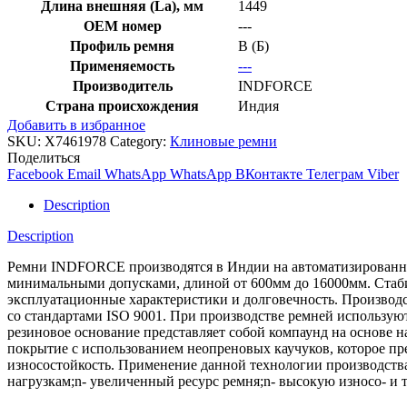
Длина внешняя (La), мм
1449
OEM номер
---
Профиль ремня
B (Б)
Применяемость
---
Производитель
INDFORCE
Страна происхождения
Индия
Добавить в избранное
SKU:
X7461978
Category:
Клиновые ремни
Поделиться
Facebook
Email
WhatsApp
WhatsApp
ВКонтакте
Телеграм
Viber
Description
Description
Ремни INDFORCE производятся в Индии на автоматизированной
минимальными допусками, длиной от 600мм до 16000мм. Стабил
эксплуатационные характеристики и долговечность. Производс
со стандартами ISO 9001. При производстве ремней использ
резиновое основание представляет собой компаунд на основе 
покрытие с использованием неопреновых каучуков, которое пре
износостойкость. Применение данной технологии производств
нагрузкам;n- увеличенный ресурс ремня;n- высокую износо- и 