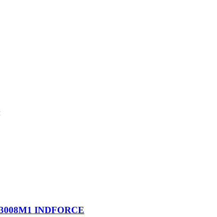
м
 843008M1 INDFORCE