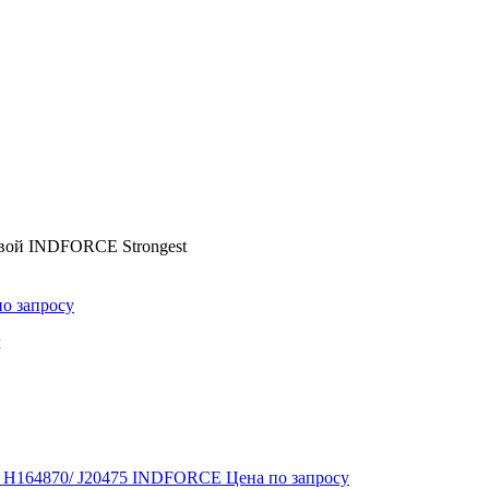
овой INDFORCE Strongest
по запросу
м
1/ H164870/ J20475 INDFORCE
Цена по запросу