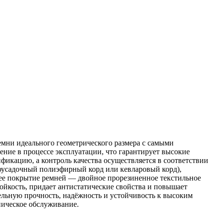
мни идеального геометрического размера с самыми
ние в процессе эксплуатации, что гарантирует высокие
икацию, а контроль качества осуществляется в соответствии
оусадочный полиэфирный корд или кевларовый корд),
нее покрытие ремней — двойное прорезиненное текстильное
ойкость, придает антистатические свойства и повышает
льную прочность, надёжность и устойчивость к высоким
ническое обслуживание.