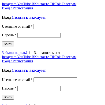
Instagram
YouTube
ВКонтакте
TikTok
Телеграм
Вход / Регистрация
Вход
Создать аккаунт
Username or email
*
Пароль
*
Войти
Забыли пароль?
Запомнить меня
Instagram
YouTube
ВКонтакте
TikTok
Телеграм
Вход / Регистрация
Вход
Создать аккаунт
Username or email
*
Пароль
*
Войти