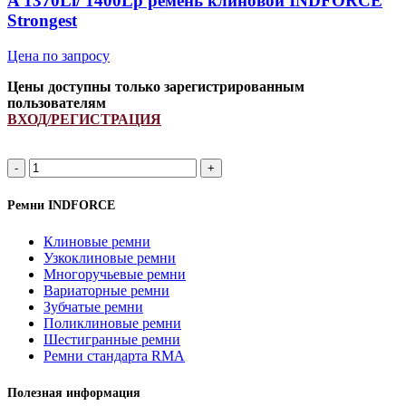
A 1370Li/ 1400Lp ремень клиновой INDFORCE
Strongest
Цена по запросу
Цены доступны только зарегистрированным
пользователям
ВХОД/РЕГИСТРАЦИЯ
A
1370Li/
1400Lp
Ремни INDFORCE
ремень
клиновой
Клиновые ремни
INDFORCE
Узкоклиновые ремни
Strongest
Многоручьевые ремни
quantity
Вариаторные ремни
Зубчатые ремни
Поликлиновые ремни
Шестигранные ремни
Ремни стандарта RMA
Полезная информация