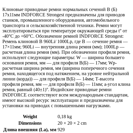
Клиновые приводные ремни нормальных сечений B (Б)
17х11мм INDFORCE Strongest предназначены для приводов
станков, промышленного оборудования, автомобильного
транспорта и сельскохозяйственной техники. Ремни могут
эксплуатироваться при температуре окружающей среды t° от
-40°С до +60°С. Обозначение ремней INDFORCE Strongest:
Ремень клиновой B 960Li/ 1000Lp, где B — сечение ремня —
17×11мм; 960Li — внутренняя длина ремня (мм); 1000Lp —
расчетная длина ремня (мм). При обозначении профиля ремня,
используют следующие параметры: W — ширина большего
основания ремня, мм — для профиля B(Б) — 17мм; Wp-
расчетная ширина ремня, мм (ширина поперечного сечения
ремня, находящегося под натяжением, на уровне нейтральной
линии (корда)) — для профиля B(Б) — 14мм; Т-высота
профиля ремня, мм — для профиля B(Б) — 11мм; a-угол клина
ремня, равный (40±1)°. Индийские приводные ремни
INDFORCE соответствуют всем международным стандартам,
имеют высокий ресурс эксплуатации и предназначены для
установки на приводах с повышенными нагрузками.
Weight
0,18 kg
Dimensions
20 × 20 × 2 cm
Длина внешняя (La), мм
929