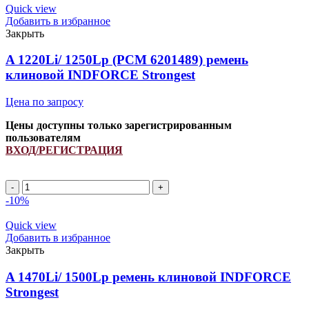
L53299/
Quick view
038355T1/
Добавить в избранное
1041614M1/
Закрыть
216897M1/
2839975M1/
A 1220Li/ 1250Lp (РСМ 6201489) ремень
2839978M1/
клиновой INDFORCE Strongest
615790/
84045751/
Цена по запросу
86517938
INDFORCE
Цены доступны только зарегистрированным
quantity
пользователям
ВХОД/РЕГИСТРАЦИЯ
A
1220Li/
-10%
1250Lp
(РСМ
Quick view
6201489)
Добавить в избранное
ремень
Закрыть
клиновой
INDFORCE
A 1470Li/ 1500Lp ремень клиновой INDFORCE
Strongest
Strongest
quantity