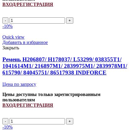
ВХОД/РЕГИСТРАЦИЯ
A
1015Li/
-10%
1045Lp
ремень
Quick view
клиновой
Добавить в избранное
INDFORCE
Закрыть
Strongest
quantity
Ремень H206807/ H178037/ L53299/ 038355T1/
1041614M1/ 216897M1/ 2839975M1/ 2839978M1/
615790/ 84045751/ 86517938 INDFORCE
Цена по запросу
Цены доступны только зарегистрированным
пользователям
ВХОД/РЕГИСТРАЦИЯ
Ремень
H206807/
-10%
H178037/