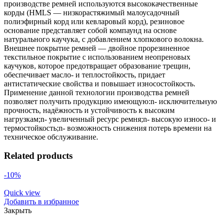
производстве ремней используются высококачественные
корды (HMLS — низкорастяжимый малоусадочный
полиэфирный корд или кевларовый корд), резиновое
основание представляет собой компаунд на основе
натурального каучука, с добавлением хлопкового волокна.
Внешнее покрытие ремней — двойное прорезиненное
текстильное покрытие с использованием неопреновых
каучуков, которое предотвращает образование трещин,
обеспечивает масло- и теплостойкость, придает
антистатические свойства и повышает износостойкость.
Применение данной технологии производства ремней
позволяет получить продукцию имеющую:n- исключительную
прочность, надёжность и устойчивость к высоким
нагрузкам;n- увеличенный ресурс ремня;n- высокую износо- и
термостойкость;n- возможность снижения потерь времени на
техническое обслуживание.
Related products
-10%
Quick view
Добавить в избранное
Закрыть