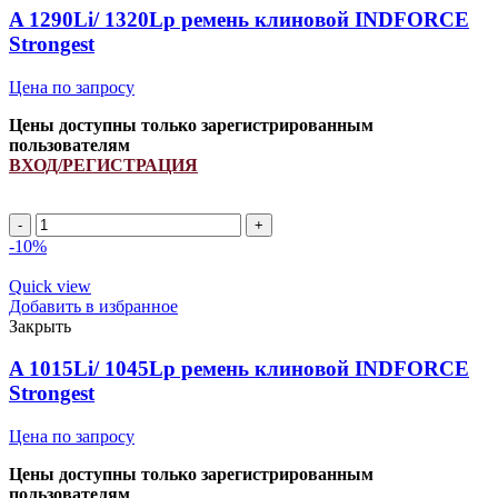
A 1290Li/ 1320Lp ремень клиновой INDFORCE
Strongest
Цена по запросу
Цены доступны только зарегистрированным
пользователям
ВХОД/РЕГИСТРАЦИЯ
A
1290Li/
-10%
1320Lp
ремень
Quick view
клиновой
Добавить в избранное
INDFORCE
Закрыть
Strongest
quantity
A 1015Li/ 1045Lp ремень клиновой INDFORCE
Strongest
Цена по запросу
Цены доступны только зарегистрированным
пользователям