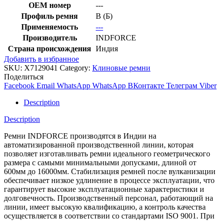
OEM номер
---
Профиль ремня
B (Б)
Применяемость
---
Производитель
INDFORCE
Страна происхождения
Индия
Добавить в избранное
SKU:
X7129041
Category:
Клиновые ремни
Поделиться
Facebook
Email
WhatsApp
WhatsApp
ВКонтакте
Телеграм
Viber
Description
Description
Ремни INDFORCE производятся в Индии на
автоматизированной производственной линии, которая
позволяет изготавливать ремни идеального геометрического
размера с самыми минимальными допусками, длиной от
600мм до 16000мм. Стабилизация ремней после вулканизации
обеспечивает низкое удлинение в процессе эксплуатации, что
гарантирует высокие эксплуатационные характеристики и
долговечность. Производственный персонал, работающий на
линии, имеет высокую квалификацию, а контроль качества
осуществляется в соответствии со стандартами ISO 9001. При