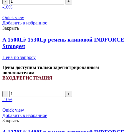
A
1920Li/
-10%
1950Lp
ремень
Quick view
клиновой
Добавить в избранное
INDFORCE
Закрыть
Strongest
quantity
A 1500Li/ 1530Lp ремень клиновой INDFORCE
Strongest
Цена по запросу
Цены доступны только зарегистрированным
пользователям
ВХОД/РЕГИСТРАЦИЯ
A
1500Li/
-10%
1530Lp
ремень
Quick view
клиновой
Добавить в избранное
INDFORCE
Закрыть
Strongest
quantity