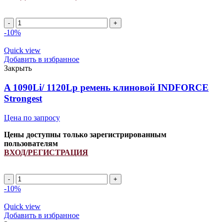
A
1250Li/
-10%
1280Lp
ремень
Quick view
клиновой
Добавить в избранное
INDFORCE
Закрыть
Strongest
quantity
A 1090Li/ 1120Lp ремень клиновой INDFORCE
Strongest
Цена по запросу
Цены доступны только зарегистрированным
пользователям
ВХОД/РЕГИСТРАЦИЯ
A
1090Li/
-10%
1120Lp
ремень
Quick view
клиновой
Добавить в избранное