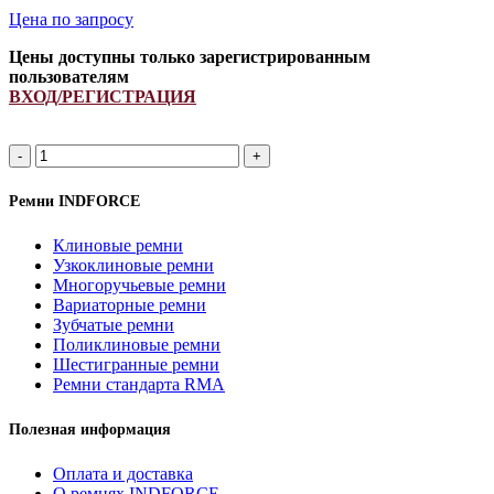
Цена по запросу
Цены доступны только зарегистрированным
пользователям
ВХОД/РЕГИСТРАЦИЯ
A
1470Li/
1500Lp
Ремни INDFORCE
ремень
клиновой
Клиновые ремни
INDFORCE
Узкоклиновые ремни
Strongest
Многоручьевые ремни
quantity
Вариаторные ремни
Зубчатые ремни
Поликлиновые ремни
Шестигранные ремни
Ремни стандарта RMA
Полезная информация
Оплата и доставка
О ремнях INDFORCE