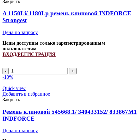
INDFORCE
Закрыть
Strongest
quantity
A 1150Li/ 1180Lp ремень клиновой INDFORCE
Strongest
Цена по запросу
Цены доступны только зарегистрированным
пользователям
ВХОД/РЕГИСТРАЦИЯ
A
1150Li/
-10%
1180Lp
ремень
Quick view
клиновой
Добавить в избранное
INDFORCE
Закрыть
Strongest
quantity
Ремень клиновой 545668.1/ 340433152/ 833867M1
INDFORCE
Цена по запросу