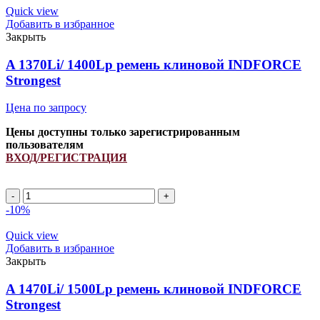
657793.0
Quick view
ремень
Добавить в избранное
клиновой
Закрыть
INDFORCE
Strongest
A 1370Li/ 1400Lp ремень клиновой INDFORCE
quantity
Strongest
Цена по запросу
Цены доступны только зарегистрированным
пользователям
ВХОД/РЕГИСТРАЦИЯ
A
1370Li/
-10%
1400Lp
ремень
Quick view
клиновой
Добавить в избранное
INDFORCE
Закрыть
Strongest
quantity
A 1470Li/ 1500Lp ремень клиновой INDFORCE
Strongest