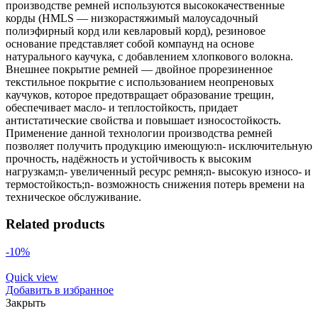
производстве ремней используются высококачественные
корды (HMLS — низкорастяжимый малоусадочный
полиэфирный корд или кевларовый корд), резиновое
основание представляет собой компаунд на основе
натурального каучука, с добавлением хлопкового волокна.
Внешнее покрытие ремней — двойное прорезиненное
текстильное покрытие с использованием неопреновых
каучуков, которое предотвращает образование трещин,
обеспечивает масло- и теплостойкость, придает
антистатические свойства и повышает износостойкость.
Применение данной технологии производства ремней
позволяет получить продукцию имеющую:n- исключительную
прочность, надёжность и устойчивость к высоким
нагрузкам;n- увеличенный ресурс ремня;n- высокую износо- и
термостойкость;n- возможность снижения потерь времени на
техническое обслуживание.
Related products
-10%
Quick view
Добавить в избранное
Закрыть