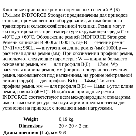
Клиновые приводные ремни нормальных сечений B (Б)
17х11мм INDFORCE Strongest предназначены для приводов
станков, промышленного оборудования, автомобильного
транспорта и сельскохозяйственной техники. Ремни могут
эксплуатироваться при температуре окружающей среды t° от
-40°С до +60°С. Обозначение ремней INDFORCE Strongest:
Ремень клиновой B 960Li/ 1000Lp, где B — сечение ремня —
17×11мм; 960Li — внутренняя длина ремня (мм); 1000Lp —
расчетная длина ремня (мм). При обозначении профиля ремня,
используют следующие параметры: W — ширина большего
основания ремня, мм — для профиля B(Б) — 17мм; Wp-
расчетная ширина ремня, мм (ширина поперечного сечения
ремня, находящегося под натяжением, на уровне нейтральной
линии (корда)) — для профиля B(Б) — 14мм; Т-высота
профиля ремня, мм — для профиля B(Б) — 11мм; a-угол клина
ремня, равный (40±1)°. Индийские приводные ремни
INDFORCE соответствуют всем международным стандартам,
имеют высокий ресурс эксплуатации и предназначены для
установки на приводах с повышенными нагрузками.
Weight
0,19 kg
Dimensions
20 × 20 × 2 cm
Длина внешняя (La), мм
969