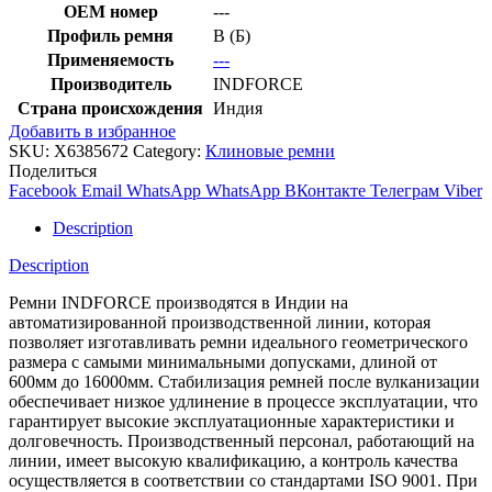
OEM номер
---
Профиль ремня
B (Б)
Применяемость
---
Производитель
INDFORCE
Страна происхождения
Индия
Добавить в избранное
SKU:
X6385672
Category:
Клиновые ремни
Поделиться
Facebook
Email
WhatsApp
WhatsApp
ВКонтакте
Телеграм
Viber
Description
Description
Ремни INDFORCE производятся в Индии на
автоматизированной производственной линии, которая
позволяет изготавливать ремни идеального геометрического
размера с самыми минимальными допусками, длиной от
600мм до 16000мм. Стабилизация ремней после вулканизации
обеспечивает низкое удлинение в процессе эксплуатации, что
гарантирует высокие эксплуатационные характеристики и
долговечность. Производственный персонал, работающий на
линии, имеет высокую квалификацию, а контроль качества
осуществляется в соответствии со стандартами ISO 9001. При