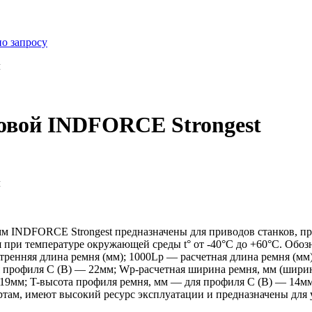
по запросу
м
новой INDFORCE Strongest
м
м INDFORCE Strongest предназначены для приводов станков, п
я при температуре окружающей среды t° от -40°С до +60°С. Обо
тренняя длина ремня (мм); 1000Lp — расчетная длина ремня (м
профиля С (В) — 22мм; Wp-расчетная ширина ремня, мм (ширин
 19мм; T-высота профиля ремня, мм — для профиля С (В) — 14мм
ам, имеют высокий ресурс эксплуатации и предназначены для 