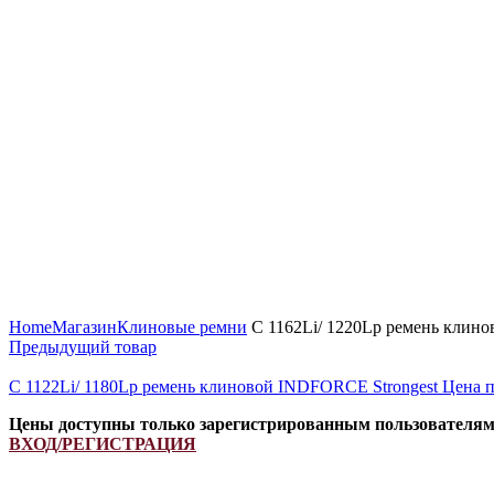
Увеличить
Home
Магазин
Клиновые ремни
C 1162Li/ 1220Lp ремень клин
Предыдущий товар
C 1122Li/ 1180Lp ремень клиновой INDFORCE Strongest
Цена п
Цены доступны только зарегистрированным пользователя
ВХОД/РЕГИСТРАЦИЯ