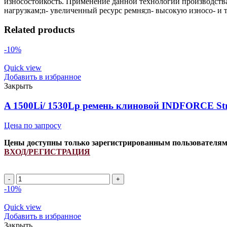
износостойкость. Применение данной технологии производств
нагрузкам;n- увеличенный ресурс ремня;n- высокую износо- и 
Related products
-10%
Quick view
Добавить в избранное
Закрыть
A 1500Li/ 1530Lp ремень клиновой INDFORCE Str
Цена по запросу
Цены доступны только зарегистрированным пользователя
ВХОД/РЕГИСТРАЦИЯ
A
1500Li/
-10%
1530Lp
ремень
Quick view
клиновой
Добавить в избранное
INDFORCE
Закрыть