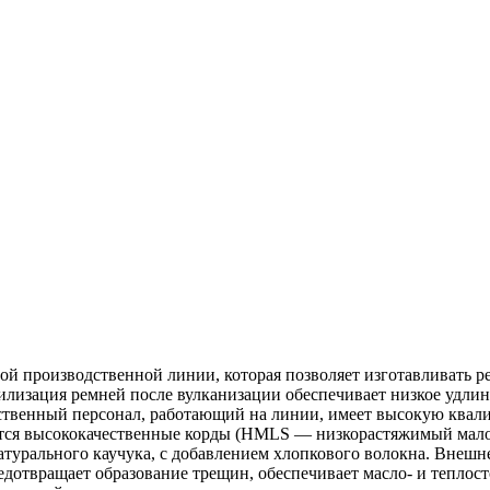
 производственной линии, которая позволяет изготавливать ре
изация ремней после вулканизации обеспечивает низкое удлине
твенный персонал, работающий на линии, имеет высокую квалиф
уются высококачественные корды (HMLS — низкорастяжимый мал
натурального каучука, с добавлением хлопкового волокна. Внеш
дотвращает образование трещин, обеспечивает масло- и теплост