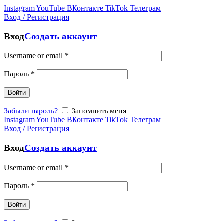
Instagram
YouTube
ВКонтакте
TikTok
Телеграм
Вход / Регистрация
Вход
Создать аккаунт
Username or email
*
Пароль
*
Войти
Забыли пароль?
Запомнить меня
Instagram
YouTube
ВКонтакте
TikTok
Телеграм
Вход / Регистрация
Вход
Создать аккаунт
Username or email
*
Пароль
*
Войти