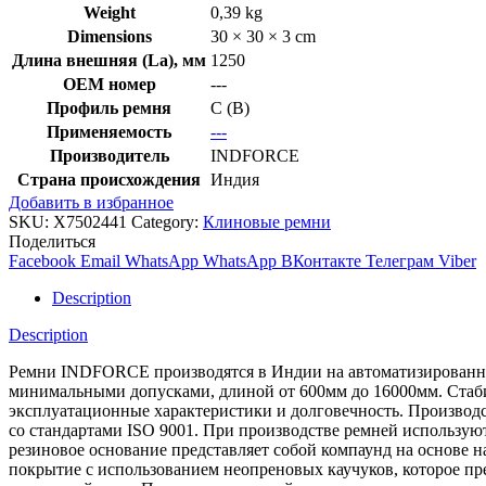
Weight
0,39 kg
Dimensions
30 × 30 × 3 cm
Длина внешняя (La), мм
1250
OEM номер
---
Профиль ремня
C (В)
Применяемость
---
Производитель
INDFORCE
Страна происхождения
Индия
Добавить в избранное
SKU:
X7502441
Category:
Клиновые ремни
Поделиться
Facebook
Email
WhatsApp
WhatsApp
ВКонтакте
Телеграм
Viber
Description
Description
Ремни INDFORCE производятся в Индии на автоматизированной
минимальными допусками, длиной от 600мм до 16000мм. Стабил
эксплуатационные характеристики и долговечность. Производс
со стандартами ISO 9001. При производстве ремней использ
резиновое основание представляет собой компаунд на основе 
покрытие с использованием неопреновых каучуков, которое пре