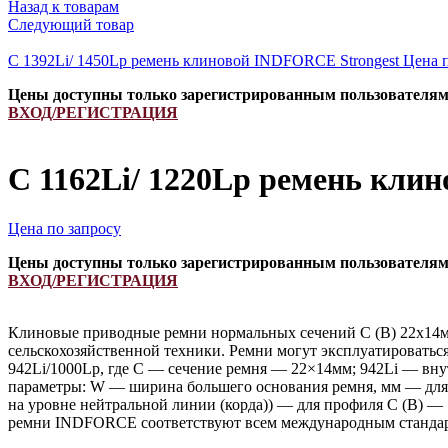
Назад к товарам
Следующий товар
C 1392Li/ 1450Lp ремень клиновой INDFORCE Strongest
Цена 
Цены доступны только зарегистрированным пользователя
ВХОД/РЕГИСТРАЦИЯ
C 1162Li/ 1220Lp ремень кли
Цена по запросу
Цены доступны только зарегистрированным пользователя
ВХОД/РЕГИСТРАЦИЯ
Клиновые приводные ремни нормальных сечений С (В) 22х14м
сельскохозяйственной техники. Ремни могут эксплуатироватьс
942Li/1000Lp, где C — сечение ремня — 22×14мм; 942Li — вну
параметры: W — ширина большего основания ремня, мм — для 
на уровне нейтральной линии (корда)) — для профиля С (В) —
ремни INDFORCE соответствуют всем международным стандарт