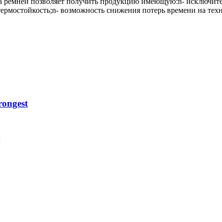
а ремней позволяет получить продукцию имеющую:n- исключите
термостойкость;n- возможность снижения потерь времени на тех
ongest
м