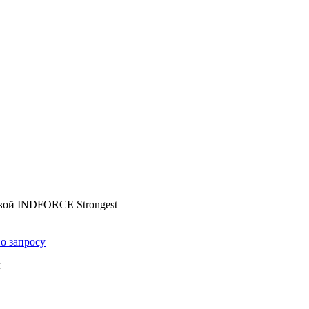
овой INDFORCE Strongest
о запросу
м