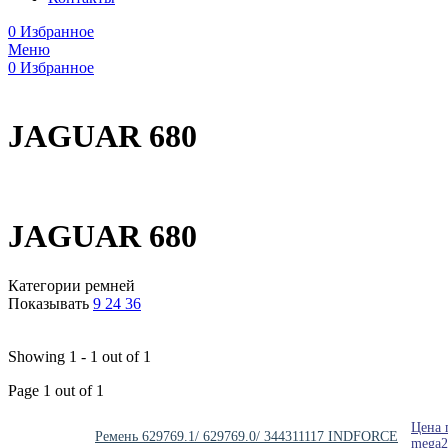
0
Избранное
Меню
0
Избранное
JAGUAR 680
JAGUAR 680
Категории ремней
Показывать
9
24
36
Showing 1 - 1 out of 1
Page 1 out of 1
Цена 
Ремень 629769.1/ 629769.0/ 344311117 INDFORCE
mega2