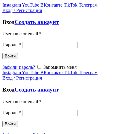
Instagram
YouTube
ВКонтакте
TikTok
Телеграм
Вход / Регистрация
Вход
Создать аккаунт
Username or email
*
Пароль
*
Войти
Забыли пароль?
Запомнить меня
Instagram
YouTube
ВКонтакте
TikTok
Телеграм
Вход / Регистрация
Вход
Создать аккаунт
Username or email
*
Пароль
*
Войти