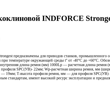
зкоклиновой INDFORCE Stronge
м
ngest предназначены для приводов станков, промышленного об
я при температуре окружающей среды t° от -40°С до +60°С. Об
внутренняя длина ремня (мм) 1000Lp — расчетная длина ремня 
профиля SPC(УB)- 22мм; Wp-расчетная ширина ремня, мм (шири
) — 19мм; Т-высота профиля ремня, мм — для профиля SPC(УB) 
м стандартам, имеют высокий ресурс эксплуатации и предназ