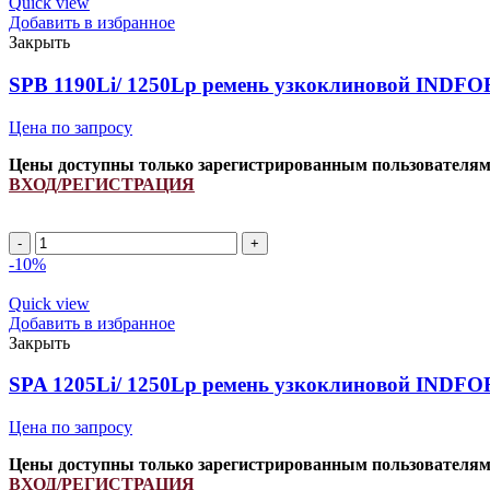
Quick view
Добавить в избранное
Закрыть
SPB 1190Li/ 1250Lp ремень узкоклиновой INDFOR
Цена по запросу
Цены доступны только зарегистрированным пользователя
ВХОД/РЕГИСТРАЦИЯ
SPB
1190Li/
-10%
1250Lp
ремень
Quick view
узкоклиновой
Добавить в избранное
INDFORCE
Закрыть
Strongest
quantity
SPA 1205Li/ 1250Lp ремень узкоклиновой INDFOR
Цена по запросу
Цены доступны только зарегистрированным пользователя
ВХОД/РЕГИСТРАЦИЯ