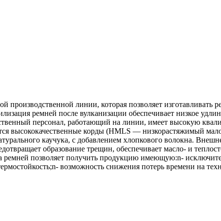
 производственной линии, которая позволяет изготавливать ре
изация ремней после вулканизации обеспечивает низкое удлине
твенный персонал, работающий на линии, имеет высокую квалиф
уются высококачественные корды (HMLS — низкорастяжимый мал
натурального каучука, с добавлением хлопкового волокна. Внеш
дотвращает образование трещин, обеспечивает масло- и теплост
а ремней позволяет получить продукцию имеющую:n- исключите
термостойкость;n- возможность снижения потерь времени на тех