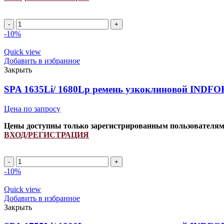
SPA
1205Li/
-10%
1250Lp
ремень
Quick view
узкоклиновой
Добавить в избранное
INDFORCE
Закрыть
Strongest
quantity
SPA 1635Li/ 1680Lp ремень узкоклиновой INDFOR
Цена по запросу
Цены доступны только зарегистрированным пользователя
ВХОД/РЕГИСТРАЦИЯ
SPA
1635Li/
-10%
1680Lp
ремень
Quick view
узкоклиновой
Добавить в избранное
INDFORCE
Закрыть
Strongest
quantity