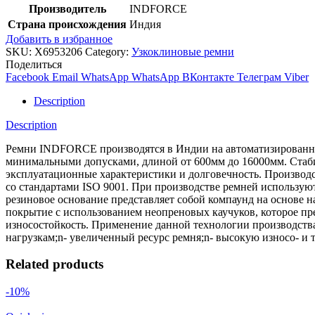
Производитель
INDFORCE
Страна происхождения
Индия
Добавить в избранное
SKU:
X6953206
Category:
Узкоклиновые ремни
Поделиться
Facebook
Email
WhatsApp
WhatsApp
ВКонтакте
Телеграм
Viber
Description
Description
Ремни INDFORCE производятся в Индии на автоматизированной
минимальными допусками, длиной от 600мм до 16000мм. Стабил
эксплуатационные характеристики и долговечность. Производс
со стандартами ISO 9001. При производстве ремней использ
резиновое основание представляет собой компаунд на основе 
покрытие с использованием неопреновых каучуков, которое пре
износостойкость. Применение данной технологии производств
нагрузкам;n- увеличенный ресурс ремня;n- высокую износо- и 
Related products
-10%