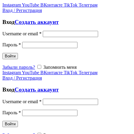
Instagram
YouTube
ВКонтакте
TikTok
Телеграм
Вход / Регистрация
Вход
Создать аккаунт
Username or email
*
Пароль
*
Войти
Забыли пароль?
Запомнить меня
Instagram
YouTube
ВКонтакте
TikTok
Телеграм
Вход / Регистрация
Вход
Создать аккаунт
Username or email
*
Пароль
*
Войти