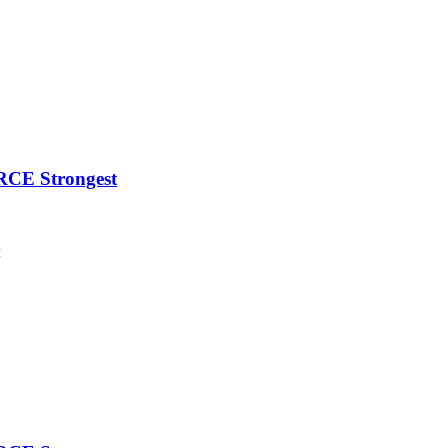
CE Strongest
м