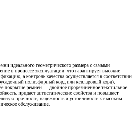
мни идеального геометрического размера с самыми
ние в процессе эксплуатации, что гарантирует высокие
икацию, а контроль качества осуществляется в соответствии
оусадочный полиэфирный корд или кевларовый корд),
нее покрытие ремней — двойное прорезиненное текстильное
ойкость, придает антистатические свойства и повышает
льную прочность, надёжность и устойчивость к высоким
ническое обслуживание.