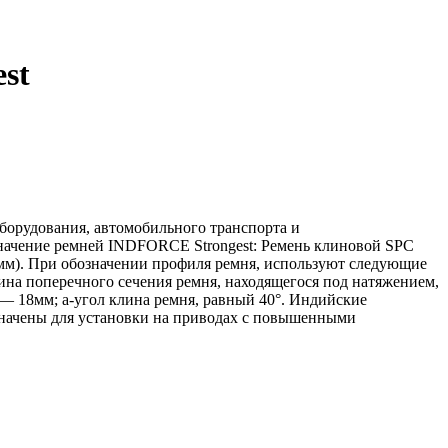
st
орудования, автомобильного транспорта и
означение ремней INDFORCE Strongest: Ремень клиновой SPC
(мм). При обозначении профиля ремня, используют следующие
на поперечного сечения ремня, находящегося под натяжением,
— 18мм; a-угол клина ремня, равный 40°. Индийские
начены для установки на приводах с повышенными