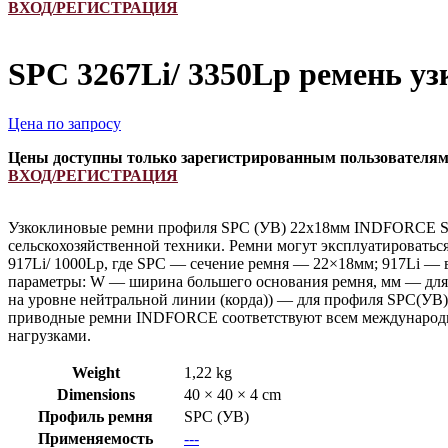
ВХОД/РЕГИСТРАЦИЯ
SPC 3267Li/ 3350Lp ремень у
Цена по запросу
Цены доступны только зарегистрированным пользователя
ВХОД/РЕГИСТРАЦИЯ
Узкоклиновые ремни профиля SPC (УB) 22х18мм INDFORCE Stro
сельскохозяйственной техники. Ремни могут эксплуатироватьс
917Li/ 1000Lp, где SPC — сечение ремня — 22×18мм; 917Li — 
параметры: W — ширина большего основания ремня, мм — для 
на уровне нейтральной линии (корда)) — для профиля SPC(УB
приводные ремни INDFORCE соответствуют всем международны
нагрузками.
Weight
1,22 kg
Dimensions
40 × 40 × 4 cm
Профиль ремня
SPC (УВ)
Применяемость
---