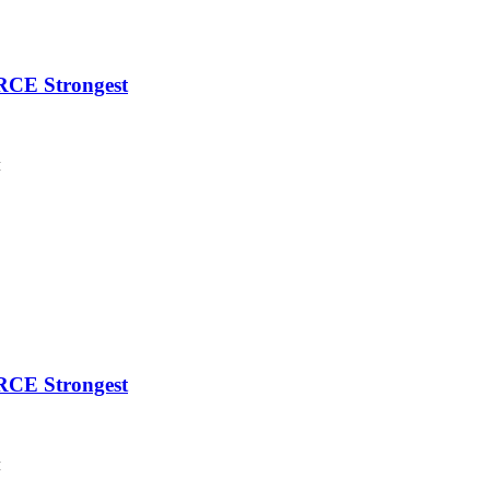
CE Strongest
м
CE Strongest
м