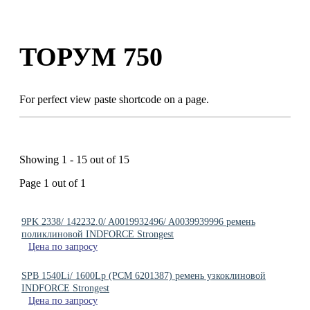
Skip
to
content
ТОРУМ 750
For perfect view paste shortcode on a page.
Showing 1 - 15 out of 15
Page 1 out of 1
9PK 2338/ 142232.0/ A0019932496/ A0039939996 ремень
поликлиновой INDFORCE Strongest
Цена по запросу
SPB 1540Li/ 1600Lp (РСМ 6201387) ремень узкоклиновой
INDFORCE Strongest
Цена по запросу