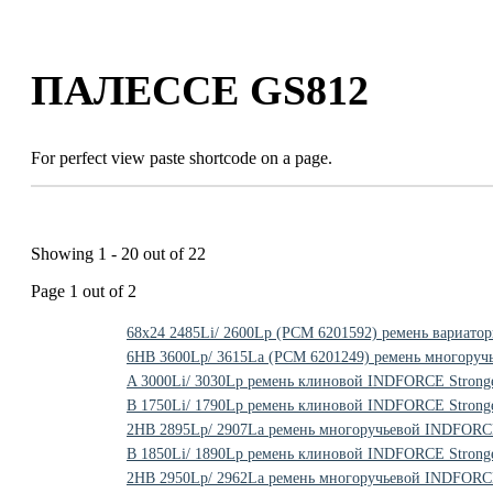
Skip
to
content
ПАЛЕССЕ GS812
For perfect view paste shortcode on a page.
Showing 1 - 20 out of 22
Page 1 out of 2
68x24 2485Li/ 2600Lp (PCM 6201592) ремень вариат
6HB 3600Lp/ 3615La (PCM 6201249) ремень многоруч
A 3000Li/ 3030Lp ремень клиновой INDFORCE Stronge
B 1750Li/ 1790Lp ремень клиновой INDFORCE Stronge
2HB 2895Lp/ 2907La ремень многоручьевой INDFORCE
B 1850Li/ 1890Lp ремень клиновой INDFORCE Stronge
2HB 2950Lp/ 2962La ремень многоручьевой INDFORCE