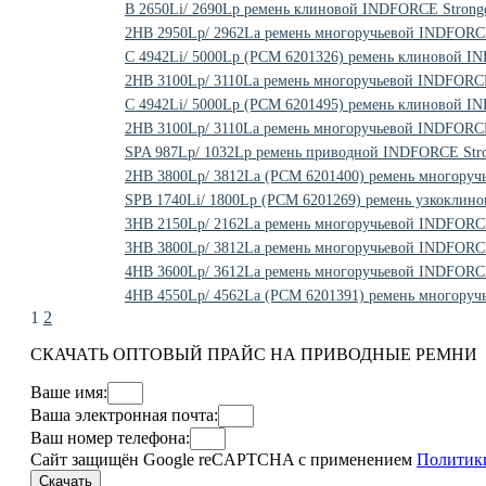
B 2650Li/ 2690Lp ремень клиновой INDFORCE Stronge
2HB 2950Lp/ 2962La ремень многоручьевой INDFORC
C 4942Li/ 5000Lp (РСМ 6201326) ремень клиновой I
2HB 3100Lp/ 3110La ремень многоручьевой INDFORCE
C 4942Li/ 5000Lp (РСМ 6201495) ремень клиновой I
2HB 3100Lp/ 3110La ремень многоручьевой INDFORCE
SPA 987Lp/ 1032Lp ремень приводной INDFORCE Stro
2HB 3800Lp/ 3812La (РСМ 6201400) ремень многоруч
SPB 1740Li/ 1800Lp (PCM 6201269) ремень узкоклин
3HB 2150Lp/ 2162La ремень многоручьевой INDFORCE
3HB 3800Lp/ 3812La ремень многоручьевой INDFORCE
4HB 3600Lp/ 3612La ремень многоручьевой INDFORCE
4HB 4550Lp/ 4562La (PCM 6201391) ремень многоруч
1
2
СКАЧАТЬ ОПТОВЫЙ ПРАЙС НА ПРИВОДНЫЕ РЕМНИ
Ваше имя:
Ваша электронная почта:
Ваш номер телефона:
Сайт защищён Google reCAPTCHA с применением
Политик
Скачать