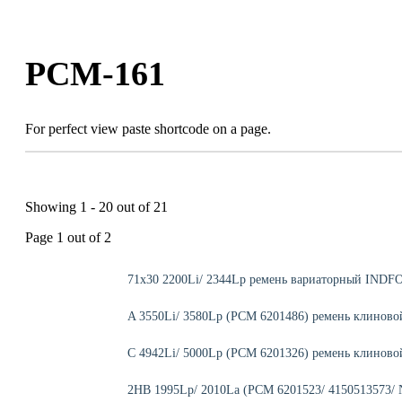
Skip
to
content
РСМ-161
For perfect view paste shortcode on a page.
Showing 1 - 20 out of 21
Page 1 out of 2
71x30 2200Li/ 2344Lp ремень вариаторный INDFO
A 3550Li/ 3580Lp (РСМ 6201486) ремень клиново
C 4942Li/ 5000Lp (РСМ 6201326) ремень клиново
2HB 1995Lp/ 2010La (РСМ 6201523/ 4150513573/ 