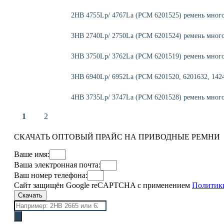
2HB 4755Lp/ 4767La (PCM 6201525) ремень мног
3HB 2740Lp/ 2750La (PCM 6201524) ремень мног
3HB 3750Lp/ 3762La (PCM 6201519) ремень мног
3HB 6940Lp/ 6952La (PCM 6201520, 6201632, 142
4HB 3735Lp/ 3747La (РСМ 6201528) ремень мног
1
2
СКАЧАТЬ ОПТОВЫЙ ПРАЙС НА ПРИВОДНЫЕ РЕМНИ
Ваше имя:
Ваша электронная почта:
Ваш номер телефона:
Сайт защищён Google reCAPTCHA с применением
Политик
Скачать
Поиск
товаров