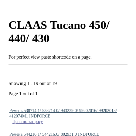
Skip
to
content
CLAAS Tucano 450/
440/ 430
For perfect view paste shortcode on a page.
Showing 1 - 19 out of 19
Page 1 out of 1
Ремень 538714.1/ 538714.0/ 943239.0/ 99202016/ 99202013/
412074M1 INDFORCE
Цена по запросу
Ремень 544216.1/ 544216.0/ 802931.0 INDFORCE