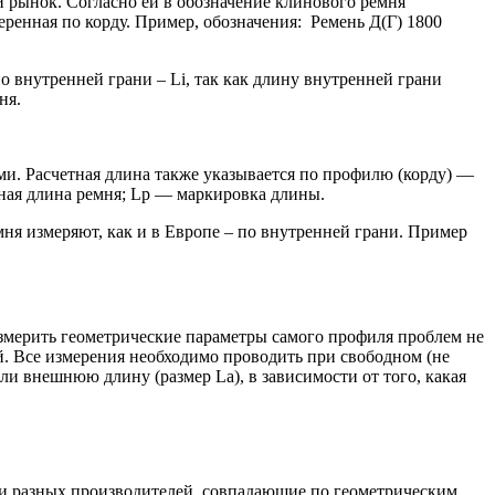
 рынок. Согласно ей в обозначение клинового ремня
еренная по корду. Пример, обозначения: Ремень Д(Г) 1800
 внутренней грани – Li, так как длину внутренней грани
ня.
и. Расчетная длина также указывается по профилю (корду) —
етная длина ремня; Lp — маркировка длины.
я измеряют, как и в Европе – по внутренней грани. Пример
Измерить геометрические параметры самого профиля проблем не
. Все измерения необходимо проводить при свободном (не
ли внешнюю длину (размер La), в зависимости от того, какая
.
ни разных производителей, совпадающие по геометрическим