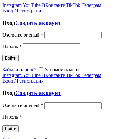
Instagram
YouTube
ВКонтакте
TikTok
Телеграм
Вход / Регистрация
Вход
Создать аккаунт
Username or email
*
Пароль
*
Войти
Забыли пароль?
Запомнить меня
Instagram
YouTube
ВКонтакте
TikTok
Телеграм
Вход / Регистрация
Вход
Создать аккаунт
Username or email
*
Пароль
*
Войти