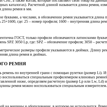
 СНГ, а также Китая, которые поставляют свой товар на данный
дных каталогах). Расчетной длиной называется длина ремня, изм
я длина ремня в мм.
буквами, а числами, в обозначении ремня указывается длина по
25×1600, где: 25 – номер профиля; 1600 – внутренняя длина рем
нтична ГОСТ, только профили обозначаются латинскими буквам
мень SPZ 3050 Lp, где: SPZ – обозначение профиля; 3050 – расч
трические размеры профиля указываются в дюймах. Длину ремн
енняя длина ремня в дюймах.
ОГО РЕМНЯ
 ремень по внутренней грани с помощью рулетки (размер Li). 
но воспользоваться специальным профилемером клиновых ремней
авленной ниже, определяем расчетную (размер Lp или Lw, Ld) и
и длины ремня можно воспользоваться специальным измерителем
ией на машины и оборудование, в котором он используется. Рем