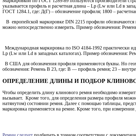
Маркировкой по ГОСТ 1289-89 пользуются производители стран
указывается профиль и расчетная длина – Lp (Lw или Ld в запа
ГОСТ 1284.1, где: Д(Г) – обозначение профиля; 1800 – расчетна
В европейской маркировке DIN 2215 профили обозначаются не 
можно непосредственно измерить. Пример обозначения: Ремень 
Международная маркировка по ISO 4184-1992 практически иде
Lp (Lw или Ld в западных каталогах). Пример обозначения: Ре
В США для обозначения профиля применяются буквы. Но геоме
обозначения: Ремень B 23, где: B — профиль ремня; 23 – внутр
ОПРЕДЕЛЕНИЕ ДЛИНЫ И ПОДБОР КЛИНОВ
Чтобы определить длину клинового ремня необходимо измерить
вызывает. Кроме того, для определения размера профиля мож
натянутом) состоянии ремня. Далее с помощью таблицы, предст
маркировка применяется на ремне. Кроме того, при измерени
Ремни следует
подбирать в точном соответствии с документац