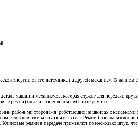
ы
ской энергии от его источника на другой механизм. В данном 
 деталь машин и механизмов, которая служит для передачи крутя
вые ремни) или сил зацепления (зубчатые ремни).
овыми рабочими сторонами, работающие на шкивах с канавками 
дном желобков шкива сохранялся зазор. Ремни благодаря клин
 Клиновые ремни в передаче применяют по несколько штук, что