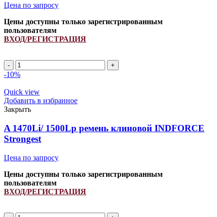
Цена по запросу
Цены доступны только зарегистрированным
пользователям
ВХОД/РЕГИСТРАЦИЯ
A
1370Li/
-10%
1400Lp
ремень
Quick view
клиновой
Добавить в избранное
INDFORCE
Закрыть
Strongest
quantity
A 1470Li/ 1500Lp ремень клиновой INDFORCE
Strongest
Цена по запросу
Цены доступны только зарегистрированным
пользователям
ВХОД/РЕГИСТРАЦИЯ
A