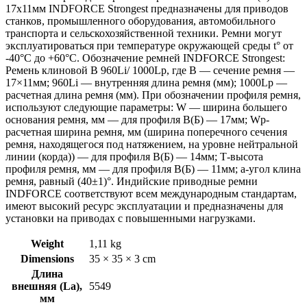
17х11мм INDFORCE Strongest предназначены для приводов
станков, промышленного оборудования, автомобильного
транспорта и сельскохозяйственной техники. Ремни могут
эксплуатироваться при температуре окружающей среды t° от
-40°С до +60°С. Обозначение ремней INDFORCE Strongest:
Ремень клиновой B 960Li/ 1000Lp, где B — сечение ремня —
17×11мм; 960Li — внутренняя длина ремня (мм); 1000Lp —
расчетная длина ремня (мм). При обозначении профиля ремня,
используют следующие параметры: W — ширина большего
основания ремня, мм — для профиля B(Б) — 17мм; Wp-
расчетная ширина ремня, мм (ширина поперечного сечения
ремня, находящегося под натяжением, на уровне нейтральной
линии (корда)) — для профиля B(Б) — 14мм; Т-высота
профиля ремня, мм — для профиля B(Б) — 11мм; a-угол клина
ремня, равный (40±1)°. Индийские приводные ремни
INDFORCE соответствуют всем международным стандартам,
имеют высокий ресурс эксплуатации и предназначены для
установки на приводах с повышенными нагрузками.
Weight
1,11 kg
Dimensions
35 × 35 × 3 cm
Длина
внешняя (La),
5549
мм