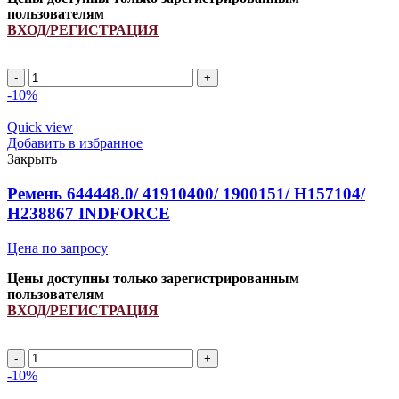
пользователям
ВХОД/РЕГИСТРАЦИЯ
A
1120Li/
-10%
1150Lp
ремень
Quick view
клиновой
Добавить в избранное
INDFORCE
Закрыть
Strongest
quantity
Ремень 644448.0/ 41910400/ 1900151/ H157104/
H238867 INDFORCE
Цена по запросу
Цены доступны только зарегистрированным
пользователям
ВХОД/РЕГИСТРАЦИЯ
Ремень
644448.0/
-10%
41910400/