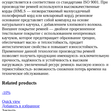
осуществляется в соответствии со стандартами ISO 9001. При
производстве ремней используются высококачественные
корды (HMLS — низкорастяжимый малоусадочный
полиэфирный корд или кевларовый корд), резиновое
основание представляет собой компаунд на основе
натурального каучука, с добавлением хлопкового волокна.
Внешнее покрытие ремней — двойное прорезиненное
текстильное покрытие с использованием неопреновых
каучуков, которое предотвращает образование трещин,
обеспечивает масло- и теплостойкость, придает
антистатические свойства и повышает износостойкость.
Применение данной технологии производства ремней
позволяет получить продукцию имеющую:n- исключительную
прочность, надёжность и устойчивость к высоким
нагрузкам;n- увеличенный ресурс ремня;n- высокую износо- и
термостойкость;n- возможность снижения потерь времени на
техническое обслуживание.
Related products
-10%
Quick view
Добавить в избранное
Закрыть