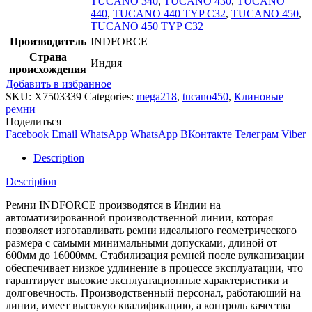
TUCANO 340
,
TUCANO 430
,
TUCANO
440
,
TUCANO 440 TYP C32
,
TUCANO 450
,
TUCANO 450 TYP C32
Производитель
INDFORCE
Страна
Индия
происхождения
Добавить в избранное
SKU:
X7503339
Categories:
mega218
,
tucano450
,
Клиновые
ремни
Поделиться
Facebook
Email
WhatsApp
WhatsApp
ВКонтакте
Телеграм
Viber
Description
Description
Ремни INDFORCE производятся в Индии на
автоматизированной производственной линии, которая
позволяет изготавливать ремни идеального геометрического
размера с самыми минимальными допусками, длиной от
600мм до 16000мм. Стабилизация ремней после вулканизации
обеспечивает низкое удлинение в процессе эксплуатации, что
гарантирует высокие эксплуатационные характеристики и
долговечность. Производственный персонал, работающий на
линии, имеет высокую квалификацию, а контроль качества