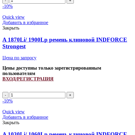
1470Li/
-10%
1500Lp
ремень
Quick view
клиновой
Добавить в избранное
INDFORCE
Закрыть
Strongest
quantity
A 1870Li/ 1900Lp ремень клиновой INDFORCE
Strongest
Цена по запросу
Цены доступны только зарегистрированным
пользователям
ВХОД/РЕГИСТРАЦИЯ
A
1870Li/
-10%
1900Lp
ремень
Quick view
клиновой
Добавить в избранное
INDFORCE
Закрыть
Strongest
quantity
A 1030Li/ 1060Lp ремень клиновой INDFORCE