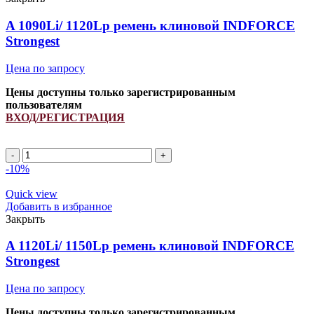
A 1090Li/ 1120Lp ремень клиновой INDFORCE
Strongest
Цена по запросу
Цены доступны только зарегистрированным
пользователям
ВХОД/РЕГИСТРАЦИЯ
A
1090Li/
-10%
1120Lp
ремень
Quick view
клиновой
Добавить в избранное
INDFORCE
Закрыть
Strongest
quantity
A 1120Li/ 1150Lp ремень клиновой INDFORCE
Strongest
Цена по запросу
Цены доступны только зарегистрированным