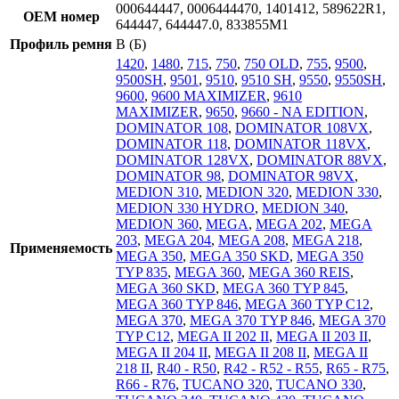
000644447, 0006444470, 1401412, 589622R1,
OEM номер
644447, 644447.0, 833855M1
Профиль ремня
B (Б)
1420
,
1480
,
715
,
750
,
750 OLD
,
755
,
9500
,
9500SH
,
9501
,
9510
,
9510 SH
,
9550
,
9550SH
,
9600
,
9600 MAXIMIZER
,
9610
MAXIMIZER
,
9650
,
9660 - NA EDITION
,
DOMINATOR 108
,
DOMINATOR 108VX
,
DOMINATOR 118
,
DOMINATOR 118VX
,
DOMINATOR 128VX
,
DOMINATOR 88VX
,
DOMINATOR 98
,
DOMINATOR 98VX
,
MEDION 310
,
MEDION 320
,
MEDION 330
,
MEDION 330 HYDRO
,
MEDION 340
,
MEDION 360
,
MEGA
,
MEGA 202
,
MEGA
203
,
MEGA 204
,
MEGA 208
,
MEGA 218
,
Применяемость
MEGA 350
,
MEGA 350 SKD
,
MEGA 350
TYP 835
,
MEGA 360
,
MEGA 360 REIS
,
MEGA 360 SKD
,
MEGA 360 TYP 845
,
MEGA 360 TYP 846
,
MEGA 360 TYP C12
,
MEGA 370
,
MEGA 370 TYP 846
,
MEGA 370
TYP C12
,
MEGA II 202 II
,
MEGA II 203 II
,
MEGA II 204 II
,
MEGA II 208 II
,
MEGA II
218 II
,
R40 - R50
,
R42 - R52 - R55
,
R65 - R75
,
R66 - R76
,
TUCANO 320
,
TUCANO 330
,