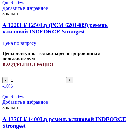
1900151/
Quick view
H157104/
Добавить в избранное
H238867
Закрыть
INDFORCE
quantity
A 1220Li/ 1250Lp (РСМ 6201489) ремень
клиновой INDFORCE Strongest
Цена по запросу
Цены доступны только зарегистрированным
пользователям
ВХОД/РЕГИСТРАЦИЯ
A
1220Li/
-10%
1250Lp
(РСМ
Quick view
6201489)
Добавить в избранное
ремень
Закрыть
клиновой
INDFORCE
A 1370Li/ 1400Lp ремень клиновой INDFORCE
Strongest
Strongest
quantity