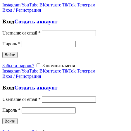
Instagram
YouTube
ВКонтакте
TikTok
Телеграм
Вход / Регистрация
Вход
Создать аккаунт
Username or email
*
Пароль
*
Войти
Забыли пароль?
Запомнить меня
Instagram
YouTube
ВКонтакте
TikTok
Телеграм
Вход / Регистрация
Вход
Создать аккаунт
Username or email
*
Пароль
*
Войти