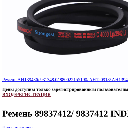
Ремень AH139436/ 931348.0/ 880022155190/ AH120918/ AH13
Цены доступны только зарегистрированным пользователя
ВХОД/РЕГИСТРАЦИЯ
Ремень 89837412/ 9837412 I
Цена по запросу