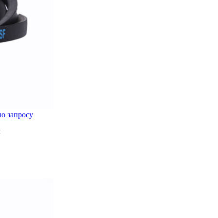
по запросу
м