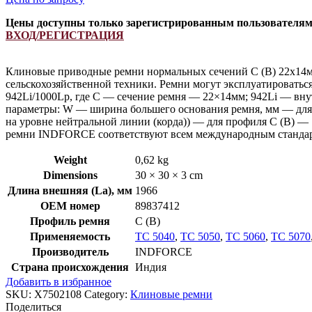
Цены доступны только зарегистрированным пользователя
ВХОД/РЕГИСТРАЦИЯ
Клиновые приводные ремни нормальных сечений С (В) 22х14м
сельскохозяйственной техники. Ремни могут эксплуатироватьс
942Li/1000Lp, где C — сечение ремня — 22×14мм; 942Li — вну
параметры: W — ширина большего основания ремня, мм — для 
на уровне нейтральной линии (корда)) — для профиля С (В) —
ремни INDFORCE соответствуют всем международным стандарт
Weight
0,62 kg
Dimensions
30 × 30 × 3 cm
Длина внешняя (La), мм
1966
OEM номер
89837412
Профиль ремня
C (В)
Применяемость
TC 5040
,
TC 5050
,
TC 5060
,
TC 5070
Производитель
INDFORCE
Страна происхождения
Индия
Добавить в избранное
SKU:
X7502108
Category:
Клиновые ремни
Поделиться