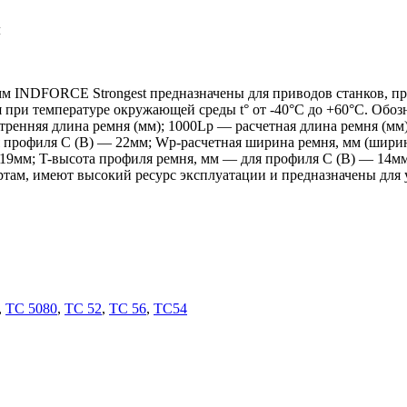
м
м INDFORCE Strongest предназначены для приводов станков, п
я при температуре окружающей среды t° от -40°С до +60°С. Обо
тренняя длина ремня (мм); 1000Lp — расчетная длина ремня (м
профиля С (В) — 22мм; Wp-расчетная ширина ремня, мм (ширин
 19мм; T-высота профиля ремня, мм — для профиля С (В) — 14мм
ам, имеют высокий ресурс эксплуатации и предназначены для 
,
TC 5080
,
TC 52
,
TC 56
,
TC54