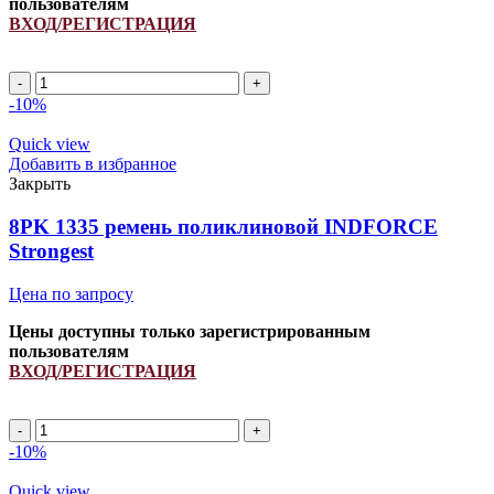
пользователям
ВХОД/РЕГИСТРАЦИЯ
8PK
1795
-10%
(1790/
1803/
Quick view
3289325/
Добавить в избранное
1003171/
Закрыть
3288497/
С5340591)
8PK 1335 ремень поликлиновой INDFORCE
ремень
Strongest
поликлиновой
INDFORCE
Цена по запросу
Strongest
quantity
Цены доступны только зарегистрированным
пользователям
ВХОД/РЕГИСТРАЦИЯ
8PK
1335
-10%
ремень
поликлиновой
Quick view