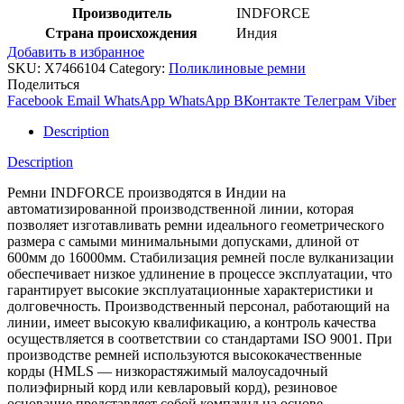
Производитель
INDFORCE
Страна происхождения
Индия
Добавить в избранное
SKU:
X7466104
Category:
Поликлиновые ремни
Поделиться
Facebook
Email
WhatsApp
WhatsApp
ВКонтакте
Телеграм
Viber
Description
Description
Ремни INDFORCE производятся в Индии на
автоматизированной производственной линии, которая
позволяет изготавливать ремни идеального геометрического
размера с самыми минимальными допусками, длиной от
600мм до 16000мм. Стабилизация ремней после вулканизации
обеспечивает низкое удлинение в процессе эксплуатации, что
гарантирует высокие эксплуатационные характеристики и
долговечность. Производственный персонал, работающий на
линии, имеет высокую квалификацию, а контроль качества
осуществляется в соответствии со стандартами ISO 9001. При
производстве ремней используются высококачественные
корды (HMLS — низкорастяжимый малоусадочный
полиэфирный корд или кевларовый корд), резиновое
основание представляет собой компаунд на основе