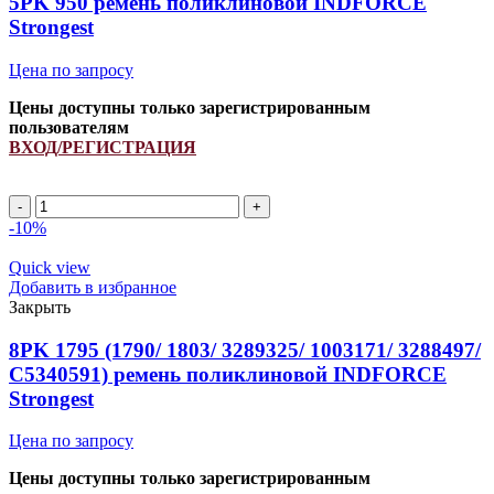
5PK 950 ремень поликлиновой INDFORCE
Strongest
Цена по запросу
Цены доступны только зарегистрированным
пользователям
ВХОД/РЕГИСТРАЦИЯ
5PK
950
-10%
ремень
поликлиновой
Quick view
INDFORCE
Добавить в избранное
Strongest
Закрыть
quantity
8PK 1795 (1790/ 1803/ 3289325/ 1003171/ 3288497/
С5340591) ремень поликлиновой INDFORCE
Strongest
Цена по запросу
Цены доступны только зарегистрированным