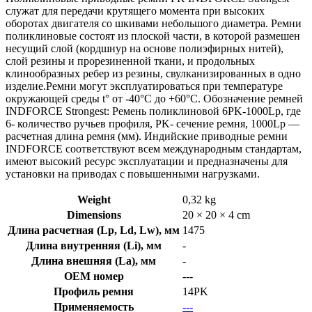
служат для передачи крутящего момента при высоких
оборотах двигателя со шкивами небольшого диаметра. Ремни
поликлиновые состоят из плоской части, в которой размешен
несущий слой (кордшнур на основе полиэфирных нитей),
слой резины и прорезиненной ткани, и продольных
клинообразных ребер из резины, свулканизированных в одно
изделие.Ремни могут эксплуатироваться при температуре
окружающей среды t° от -40°С до +60°С. Обозначение ремней
INDFORCE Strongest: Ремень поликлиновой 6PK-1000Lp, где
6- количество ручьев профиля, PK- сечение ремня, 1000Lp —
расчетная длина ремня (мм). Индийские приводные ремни
INDFORCE соответствуют всем международным стандартам,
имеют высокий ресурс эксплуатации и предназначены для
установки на приводах с повышенными нагрузками.
Weight
0,32 kg
Dimensions
20 × 20 × 4 cm
Длина расчетная (Lp, Ld, Lw), мм
1475
Длина внутренняя (Li), мм
-
Длина внешняя (La), мм
-
OEM номер
---
Профиль ремня
14PK
Применяемость
---