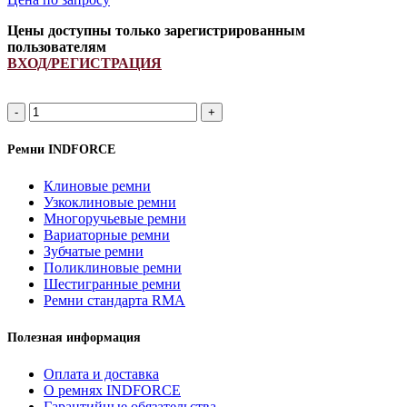
Цены доступны только зарегистрированным
пользователям
ВХОД/РЕГИСТРАЦИЯ
Ремень
87441272/
84292913/
Ремни INDFORCE
R135193/
L79344/
Клиновые ремни
L101411/
Узкоклиновые ремни
INDFORCE
Многоручьевые ремни
quantity
Вариаторные ремни
Зубчатые ремни
Поликлиновые ремни
Шестигранные ремни
Ремни стандарта RMA
Полезная информация
Оплата и доставка
О ремнях INDFORCE
Гарантийные обязательства