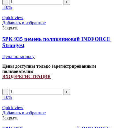
6PK
990
-10%
ремень
поликлиновой
Quick view
INDFORCE
Добавить в избранное
Strongest
Закрыть
quantity
5PK 935 ремень поликлиновой INDFORCE
Strongest
Цена по запросу
Цены доступны только зарегистрированным
пользователям
ВХОД/РЕГИСТРАЦИЯ
5PK
935
-10%
ремень
поликлиновой
Quick view
INDFORCE
Добавить в избранное
Strongest
Закрыть
quantity