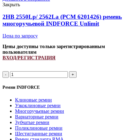
917533.0)
Закрыть
ремень
многоручьевой
2HB 2550Lp/ 2562La (PCM 6201426) ремень
INDFORCE
многоручьевой INDFORCE Unlimit
Strongest
quantity
Цена по запросу
Цены доступны только зарегистрированным
пользователям
ВХОД/РЕГИСТРАЦИЯ
2HB
2550Lp/
2562La
Ремни INDFORCE
(PCM
6201426)
Клиновые ремни
ремень
Узкоклиновые ремни
многоручьевой
Многоручьевые ремни
INDFORCE
Вариаторные ремни
Unlimit
Зубчатые ремни
quantity
Поликлиновые ремни
Шестигранные ремни
Ремни стандарта RMA