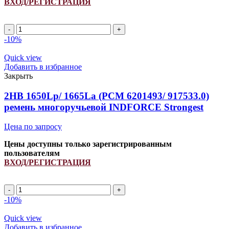
ВХОД/РЕГИСТРАЦИЯ
2HB
2450Lp/
-10%
2462La
(PCM
Quick view
6201430)
Добавить в избранное
ремень
Закрыть
многоручьевой
INDFORCE
2HB 1650Lp/ 1665La (PCM 6201493/ 917533.0)
Unlimit
ремень многоручьевой INDFORCE Strongest
quantity
Цена по запросу
Цены доступны только зарегистрированным
пользователям
ВХОД/РЕГИСТРАЦИЯ
2HB
1650Lp/
-10%
1665La
(PCM
Quick view
6201493/
Добавить в избранное