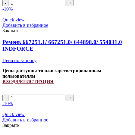
Ремень
84281470/
-10%
554098.1/
1145667/
Quick view
344311123/
Добавить в избранное
60178276
Закрыть
INDFORCE
quantity
Ремень 667251.1/ 667251.0/ 644898.0/ 554031.0
INDFORCE
Цена по запросу
Цены доступны только зарегистрированным
пользователям
ВХОД/РЕГИСТРАЦИЯ
Ремень
667251.1/
-10%
667251.0/
644898.0/
Quick view
554031.0
Добавить в избранное
INDFORCE
Закрыть
quantity