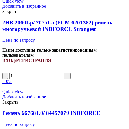
Quick view
Добавить в избранное
Закрыть
2HB 2060Lp/ 2075La (РСМ 6201382) ремень
многоручьевой INDFORCE Strongest
Цена по запросу
Цены доступны только зарегистрированным
пользователям
ВХОД/РЕГИСТРАЦИЯ
2HB
2060Lp/
-10%
2075La
(РСМ
Quick view
6201382)
Добавить в избранное
ремень
Закрыть
многоручьевой
INDFORCE
Ремень 667681.0/ 84457079 INDFORCE
Strongest
quantity
Цена по запросу