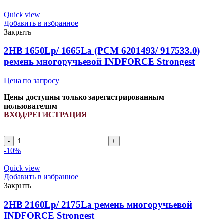
2162La
(PCM
Quick view
6201397)
Добавить в избранное
ремень
Закрыть
многоручьевой
INDFORCE
2HB 1650Lp/ 1665La (PCM 6201493/ 917533.0)
Strongest
ремень многоручьевой INDFORCE Strongest
quantity
Цена по запросу
Цены доступны только зарегистрированным
пользователям
ВХОД/РЕГИСТРАЦИЯ
2HB
1650Lp/
-10%
1665La
(PCM
Quick view
6201493/
Добавить в избранное
917533.0)
Закрыть
ремень
многоручьевой
2HB 2160Lp/ 2175La ремень многоручьевой
INDFORCE
INDFORCE Strongest
Strongest