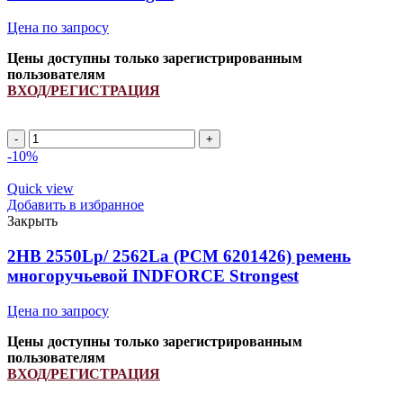
quantity
Цена по запросу
Цены доступны только зарегистрированным
пользователям
ВХОД/РЕГИСТРАЦИЯ
2HB
2160Lp/
-10%
2175La
ремень
Quick view
многоручьевой
Добавить в избранное
INDFORCE
Закрыть
Strongest
quantity
2HB 2550Lp/ 2562La (PCM 6201426) ремень
многоручьевой INDFORCE Strongest
Цена по запросу
Цены доступны только зарегистрированным
пользователям
ВХОД/РЕГИСТРАЦИЯ