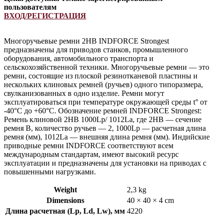
пользователям
ВХОД/РЕГИСТРАЦИЯ
Многоручьевые ремни 2HB INDFORCE Strongest
предназначены для приводов станков, промышленного
оборудования, автомобильного транспорта и
сельскохозяйственной техники. Многоручьевые ремни — это
ремни, состоящие из плоской резинотканевой пластины и
нескольких клиновых ремней (ручьев) одного типоразмера,
свулканизованных в одно изделие. Ремни могут
эксплуатироваться при температуре окружающей среды t° от
-40°С до +60°С. Обозначение ремней INDFORCE Strongest:
Ремень клиновой 2HB 1000Lp/ 1012La, где 2HB — сечение
ремня B, количество ручьев — 2, 1000Lp — расчетная длина
ремня (мм), 1012La — внешняя длина ремня (мм). Индийские
приводные ремни INDFORCE соответствуют всем
международным стандартам, имеют высокий ресурс
эксплуатации и предназначены для установки на приводах с
повышенными нагрузками.
Weight
2,3 kg
Dimensions
40 × 40 × 4 cm
Длина расчетная (Lp, Ld, Lw), мм
4220