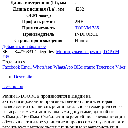
Длина внутренняя (Li), мм
-
Длина внешняя (La), мм
4232
OEM номер
---
Профиль ремня
2HB
Применяемость
ТОРУМ 785
Производитель
INDFORCE
Страна происхождения
Индия
Добавить в избранное
SKU:
X4276831
Categories:
Многоручьевые ремни
,
ТОРУМ
785
Поделиться
Facebook
Email
WhatsApp
WhatsApp
ВКонтакте
Телеграм
Viber
Description
Description
Ремни INDFORCE производятся в Индии на
автоматизированной производственной линии, которая
позволяет изготавливать ремни идеального геометрического
размера с самыми минимальными допусками, длиной от
600мм до 16000мм. Стабилизация ремней после вулканизации
обеспечивает низкое удлинение в процессе эксплуатации, что
гарантирует высокие эксплуатационные характеристики и