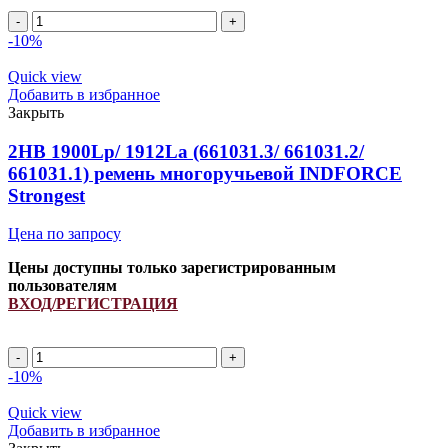
2HB
2550Lp/
-10%
2562La
(PCM
Quick view
6201426)
Добавить в избранное
ремень
Закрыть
многоручьевой
INDFORCE
2HB 1900Lp/ 1912La (661031.3/ 661031.2/
Strongest
661031.1) ремень многоручьевой INDFORCE
quantity
Strongest
Цена по запросу
Цены доступны только зарегистрированным
пользователям
ВХОД/РЕГИСТРАЦИЯ
2HB
1900Lp/
-10%
1912La
(661031.3/
Quick view
661031.2/
Добавить в избранное
661031.1)