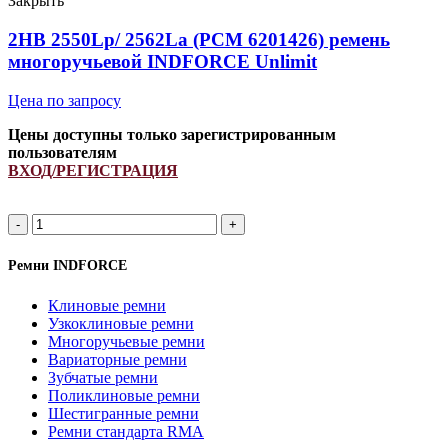
Закрыть
ремень
многоручьевой
2HB 2550Lp/ 2562La (PCM 6201426) ремень
INDFORCE
многоручьевой INDFORCE Unlimit
Strongest
quantity
Цена по запросу
Цены доступны только зарегистрированным
пользователям
ВХОД/РЕГИСТРАЦИЯ
2HB
2550Lp/
2562La
Ремни INDFORCE
(PCM
6201426)
Клиновые ремни
ремень
Узкоклиновые ремни
многоручьевой
Многоручьевые ремни
INDFORCE
Вариаторные ремни
Unlimit
Зубчатые ремни
quantity
Поликлиновые ремни
Шестигранные ремни
Ремни стандарта RMA