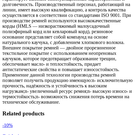
долговечность. Производственный персонал, работающий на
линии, имеет высокую квалификацию, а контроль качества
осуществляется в соответствии со стандартами ISO 9001. При
производстве ремней используются высококачественные
корды (HMLS — низкорастяжимый малоусадочный
полиэфирный корд или кевларовый корд), резиновое
основание представляет собой компаунд на основе
натурального каучука, с добавлением хлопкового волокна.
Внешнее покрытие ремней — двойное прорезиненное
текстильное покрытие с использованием неопреновых
каучуков, которое предотвращает образование трещин,
обеспечивает масло- и теплостойкость, придает
антистатические свойства и повышает износостойкость.
Применение данной технологии производства ремней
позволяет получить продукцию имеющую:n- исключительную
прочность, надёжность и устойчивость к высоким
нагрузкам;n- увеличенный ресурс ремня;n- высокую износо- и
термостойкость;n- возможность снижения потерь времени на
техническое обслуживание.
Related products
-10%