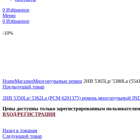
0
Избранное
Меню
0
Избранное
-10%
Увеличить
Home
Магазин
Многоручьевые ремни
2HB 5365Lp/ 5380La (5541
Предыдущий товар
2HB 5350Lp/ 5362La (PCM 6201375) ремень многоручьевой IN
Цены доступны только зарегистрированным пользователя
ВХОД/РЕГИСТРАЦИЯ
Назад к товарам
Следующий товар