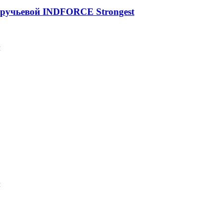
оручьевой INDFORCE Strongest
м
м