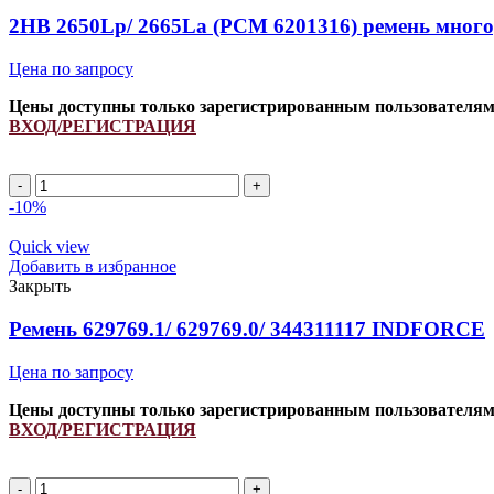
INDFORCE
2HB 2650Lp/ 2665La (PCM 6201316) ремень мног
Strongest
quantity
Цена по запросу
Цены доступны только зарегистрированным пользователя
ВХОД/РЕГИСТРАЦИЯ
2HB
2650Lp/
-10%
2665La
(PCM
Quick view
6201316)
Добавить в избранное
ремень
Закрыть
многоручьевой
INDFORCE
Ремень 629769.1/ 629769.0/ 344311117 INDFORCE
Strongest
quantity
Цена по запросу
Цены доступны только зарегистрированным пользователя
ВХОД/РЕГИСТРАЦИЯ
Ремень