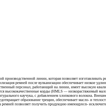
 производственной линии, которая позволяет изготавливать ре
изация ремней после вулканизации обеспечивает низкое удлине
твенный персонал, работающий на линии, имеет высокую квалиф
уются высококачественные корды (HMLS — низкорастяжимый мал
натурального каучука, с добавлением хлопкового волокна. Внеш
дотвращает образование трещин, обеспечивает масло- и теплост
а ремней позволяет получить продукцию имеющую:n- исключите