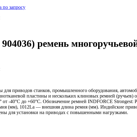
а по запросу
м
/ 904036) ремень многоручьев
м
для приводов станков, промышленного оборудования, автомоби
нотканевой пластины и нескольких клиновых ремней (ручьев) о
° от -40°С до +60°С. Обозначение ремней INDFORCE Strongest:
ремня (мм), 1012La — внешняя длина ремня (мм). Индийские п
чены для установки на приводах с повышенными нагрузками.