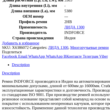
Длина расчетная (Lp, Ld, Lw), мм
5365
Длина внутренняя (Li), мм
-
Длина внешняя (La), мм
5380
OEM номер
---
Профиль ремня
2HB
Применяемость
ЛИДА 1300
Производитель
INDFORCE
Страна происхождения
Индия
Добавить в избранное
SKU:
X6386072
Categories:
ЛИДА 1300
,
Многоручьевые ремни
Поделиться
Facebook
Email
WhatsApp
WhatsApp
ВКонтакте
Телеграм
Viber
Description
Description
Ремни INDFORCE производятся в Индии на автоматизированной
минимальными допусками, длиной от 600мм до 16000мм. Стабил
эксплуатационные характеристики и долговечность. Производс
со стандартами ISO 9001. При производстве ремней использ
резиновое основание представляет собой компаунд на основе 
покрытие с использованием неопреновых каучуков, которое пре
износостойкость. Применение данной технологии производств