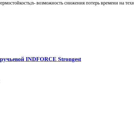
термостойкость;n- возможность снижения потерь времени на тех
оручьевой INDFORCE Strongest
м