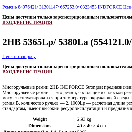
Ремень 84076421/ 31301147/ 667253.0/ 0323453 INDFORCE
Цен
Цены доступны только зарегистрированным пользователя
ВХОД/РЕГИСТРАЦИЯ
2HB 5365Lp/ 5380La (554121.0
Цена по запросу
Цены доступны только зарегистрированным пользователя
ВХОД/РЕГИСТРАЦИЯ
Многоручьевые ремни 2HB INDFORCE Strongest предназначены 
Многоручьевые ремни — это ремни, состоящие из плоской рези
могут эксплуатироваться при температуре окружающей среды t
ремня B, количество ручьев — 2, 1000Lp — расчетная длина 
стандартам, имеют высокий ресурс эксплуатации и предназна
Weight
2,93 kg
Dimensions
40 × 40 × 4 cm