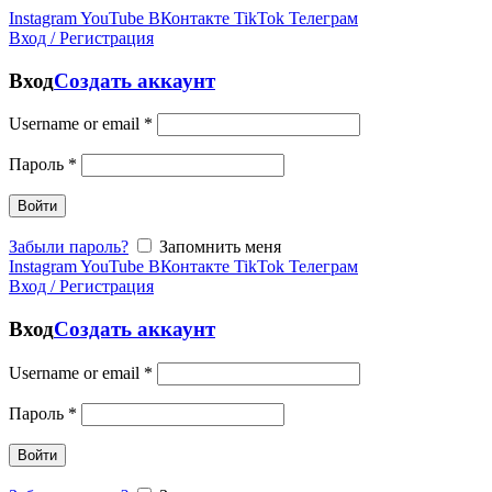
Instagram
YouTube
ВКонтакте
TikTok
Телеграм
Вход / Регистрация
Вход
Создать аккаунт
Username or email
*
Пароль
*
Войти
Забыли пароль?
Запомнить меня
Instagram
YouTube
ВКонтакте
TikTok
Телеграм
Вход / Регистрация
Вход
Создать аккаунт
Username or email
*
Пароль
*
Войти