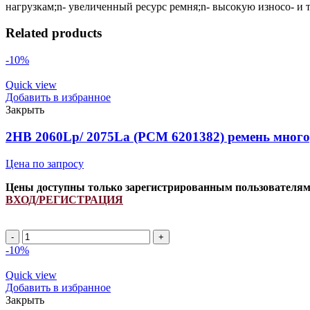
нагрузкам;n- увеличенный ресурс ремня;n- высокую износо- и 
Related products
-10%
Quick view
Добавить в избранное
Закрыть
2HB 2060Lp/ 2075La (РСМ 6201382) ремень мног
Цена по запросу
Цены доступны только зарегистрированным пользователя
ВХОД/РЕГИСТРАЦИЯ
2HB
2060Lp/
-10%
2075La
(РСМ
Quick view
6201382)
Добавить в избранное
ремень
Закрыть
многоручьевой