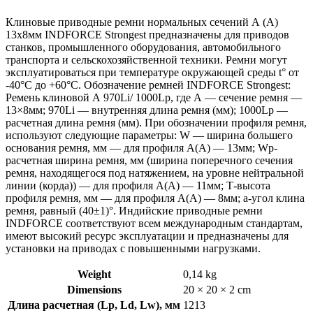
Клиновые приводные ремни нормальных сечений А (А)
13х8мм INDFORCE Strongest предназначены для приводов
станков, промышленного оборудования, автомобильного
транспорта и сельскохозяйственной техники. Ремни могут
эксплуатироваться при температуре окружающей среды t° от
-40°С до +60°С. Обозначение ремней INDFORCE Strongest:
Ремень клиновой А 970Li/ 1000Lp, где А — сечение ремня —
13×8мм; 970Li — внутренняя длина ремня (мм); 1000Lp —
расчетная длина ремня (мм). При обозначении профиля ремня,
используют следующие параметры: W — ширина большего
основания ремня, мм — для профиля А(А) — 13мм; Wp-
расчетная ширина ремня, мм (ширина поперечного сечения
ремня, находящегося под натяжением, на уровне нейтральной
линии (корда)) — для профиля А(А) — 11мм; Т-высота
профиля ремня, мм — для профиля А(А) — 8мм; a-угол клина
ремня, равный (40±1)°. Индийские приводные ремни
INDFORCE соответствуют всем международным стандартам,
имеют высокий ресурс эксплуатации и предназначены для
установки на приводах с повышенными нагрузками.
Weight
0,14 kg
Dimensions
20 × 20 × 2 cm
Длина расчетная (Lp, Ld, Lw), мм
1213