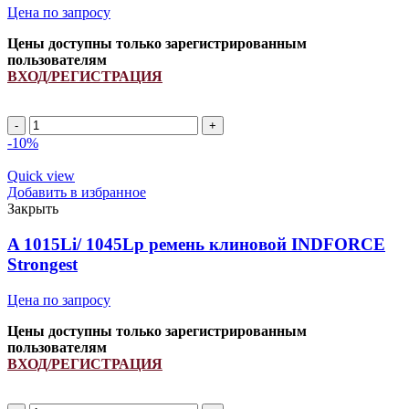
Цена по запросу
Цены доступны только зарегистрированным
пользователям
ВХОД/РЕГИСТРАЦИЯ
A
2090Li/
-10%
2120Lp
ремень
Quick view
клиновой
Добавить в избранное
INDFORCE
Закрыть
Strongest
quantity
A 1015Li/ 1045Lp ремень клиновой INDFORCE
Strongest
Цена по запросу
Цены доступны только зарегистрированным
пользователям
ВХОД/РЕГИСТРАЦИЯ