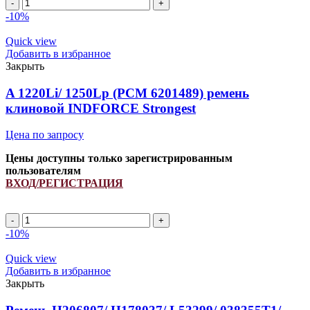
A
1015Li/
-10%
1045Lp
ремень
Quick view
клиновой
Добавить в избранное
INDFORCE
Закрыть
Strongest
quantity
A 1220Li/ 1250Lp (РСМ 6201489) ремень
клиновой INDFORCE Strongest
Цена по запросу
Цены доступны только зарегистрированным
пользователям
ВХОД/РЕГИСТРАЦИЯ
A
1220Li/
-10%
1250Lp
(РСМ
Quick view
6201489)
Добавить в избранное
ремень
Закрыть
клиновой
INDFORCE