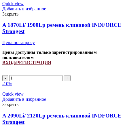
ремень
Quick view
клиновой
Добавить в избранное
INDFORCE
Закрыть
Strongest
quantity
A 1870Li/ 1900Lp ремень клиновой INDFORCE
Strongest
Цена по запросу
Цены доступны только зарегистрированным
пользователям
ВХОД/РЕГИСТРАЦИЯ
A
1870Li/
-10%
1900Lp
ремень
Quick view
клиновой
Добавить в избранное
INDFORCE
Закрыть
Strongest
quantity
A 2090Li/ 2120Lp ремень клиновой INDFORCE
Strongest