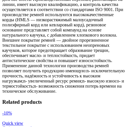
линии, имеет высокую квалификацию, а контроль качества
осуществляется в соответствии со стандартами ISO 9001. При
производстве ремней используются высококачественные
корды (HMLS — низкорастяжимый малоусадочный
полиэфирный корд или кевларовый корд), резиновое
основание представляет собой компаунд на основе
натурального каучука, с добавлением хлопкового волокна.
Внешнее покрытие ремней — двойное прорезиненное
текстильное покрытие с использованием неопреновых
каучуков, которое предотвращает образование трещин,
обеспечивает масло- и теплостойкость, придает
антистатические свойства и повышает износостойкость.
Применение данной технологии производства ремней
позволяет получить продукцию имеющую:n- исключительную
прочность, надёжность и устойчивость к высоким
нагрузкам;n- увеличенный ресурс ремня;n- высокую износо- и
термостойкость;n- возможность снижения потерь времени на
техническое обслуживание.
Related products
-10%
Quick view