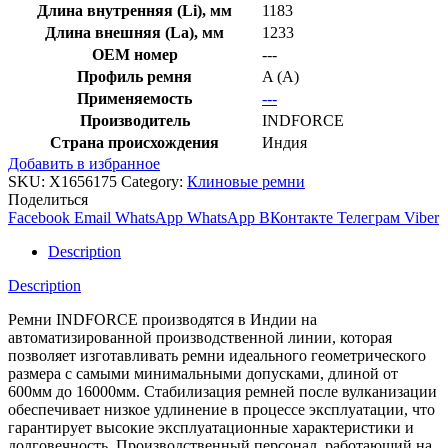
Длина внутренняя (Li), мм
1183
Длина внешняя (La), мм
1233
OEM номер
---
Профиль ремня
A (A)
Применяемость
---
Производитель
INDFORCE
Страна происхождения
Индия
Добавить в избранное
SKU:
X1656175
Category:
Клиновые ремни
Поделиться
Facebook
Email
WhatsApp
WhatsApp
ВКонтакте
Телеграм
Viber
Description
Description
Ремни INDFORCE производятся в Индии на
автоматизированной производственной линии, которая
позволяет изготавливать ремни идеального геометрического
размера с самыми минимальными допусками, длиной от
600мм до 16000мм. Стабилизация ремней после вулканизации
обеспечивает низкое удлинение в процессе эксплуатации, что
гарантирует высокие эксплуатационные характеристики и
долговечность. Производственный персонал, работающий на