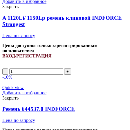
Добавить в избранное
Закрыть
A 1120Li/ 1150Lp ремень клиновой INDFORCE
Strongest
Цена по запросу
Цены доступны только зарегистрированным
пользователям
ВХОД/РЕГИСТРАЦИЯ
A
1120Li/
-10%
1150Lp
ремень
Quick view
клиновой
Добавить в избранное
INDFORCE
Закрыть
Strongest
quantity
Ремень 644537.0 INDFORCE
Цена по запросу