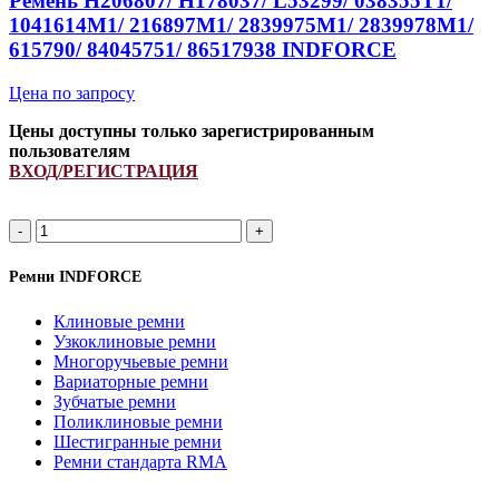
Ремень H206807/ H178037/ L53299/ 038355T1/
Strongest
1041614M1/ 216897M1/ 2839975M1/ 2839978M1/
quantity
615790/ 84045751/ 86517938 INDFORCE
Цена по запросу
Цены доступны только зарегистрированным
пользователям
ВХОД/РЕГИСТРАЦИЯ
Ремень
H206807/
H178037/
Ремни INDFORCE
L53299/
038355T1/
Клиновые ремни
1041614M1/
Узкоклиновые ремни
216897M1/
Многоручьевые ремни
2839975M1/
Вариаторные ремни
2839978M1/
Зубчатые ремни
615790/
Поликлиновые ремни
84045751/
Шестигранные ремни
86517938
Ремни стандарта RMA
INDFORCE
quantity