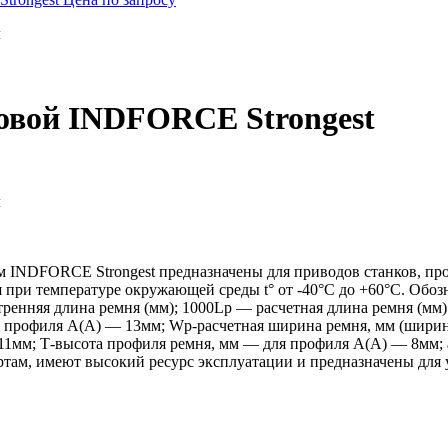
м
новой INDFORCE Strongest
м
 INDFORCE Strongest предназначены для приводов станков, пр
я при температуре окружающей среды t° от -40°С до +60°С. Обо
тренняя длина ремня (мм); 1000Lp — расчетная длина ремня (мм
профиля А(А) — 13мм; Wp-расчетная ширина ремня, мм (ширина
11мм; Т-высота профиля ремня, мм — для профиля А(А) — 8мм; 
ам, имеют высокий ресурс эксплуатации и предназначены для 