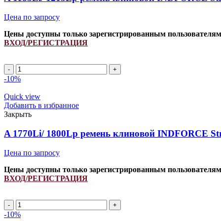
Цена по запросу
Цены доступны только зарегистрированным пользователя
ВХОД/РЕГИСТРАЦИЯ
A
1183Li/
-10%
1213Lp
ремень
Quick view
клиновой
Добавить в избранное
INDFORCE
Закрыть
Strongest
quantity
A 1770Li/ 1800Lp ремень клиновой INDFORCE Str
Цена по запросу
Цены доступны только зарегистрированным пользователя
ВХОД/РЕГИСТРАЦИЯ
A
1770Li/
-10%