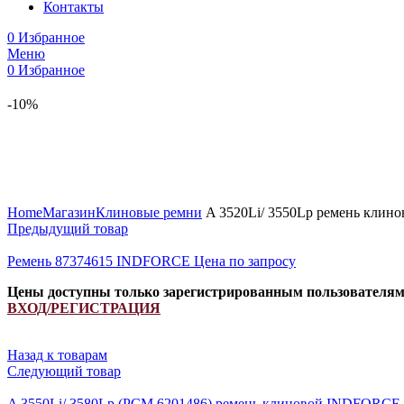
Контакты
0
Избранное
Меню
0
Избранное
-10%
Увеличить
Home
Магазин
Клиновые ремни
A 3520Li/ 3550Lp ремень клин
Предыдущий товар
Ремень 87374615 INDFORCE
Цена по запросу
Цены доступны только зарегистрированным пользователя
ВХОД/РЕГИСТРАЦИЯ
Назад к товарам
Следующий товар
A 3550Li/ 3580Lp (РСМ 6201486) ремень клиновой INDFORCE 