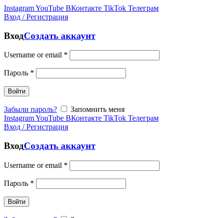
Instagram
YouTube
ВКонтакте
TikTok
Телеграм
Вход / Регистрация
Вход
Создать аккаунт
Username or email
*
Пароль
*
Войти
Забыли пароль?
Запомнить меня
Instagram
YouTube
ВКонтакте
TikTok
Телеграм
Вход / Регистрация
Вход
Создать аккаунт
Username or email
*
Пароль
*
Войти