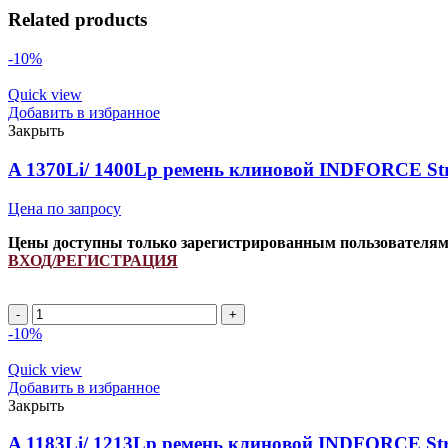
Related products
-10%
Quick view
Добавить в избранное
Закрыть
A 1370Li/ 1400Lp ремень клиновой INDFORCE Str
Цена по запросу
Цены доступны только зарегистрированным пользователя
ВХОД/РЕГИСТРАЦИЯ
A
1370Li/
-10%
1400Lp
ремень
Quick view
клиновой
Добавить в избранное
INDFORCE
Закрыть
Strongest
quantity
A 1183Li/ 1213Lp ремень клиновой INDFORCE Str