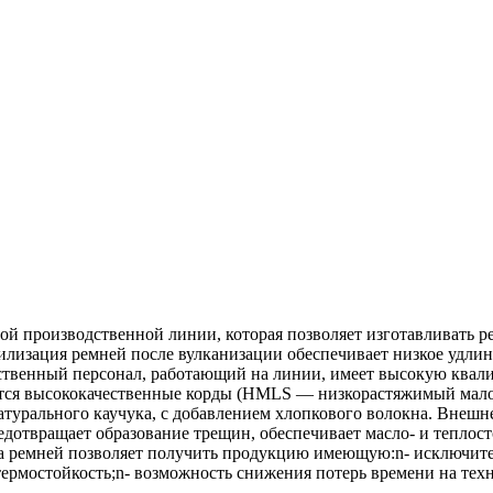
 производственной линии, которая позволяет изготавливать ре
изация ремней после вулканизации обеспечивает низкое удлине
твенный персонал, работающий на линии, имеет высокую квалиф
уются высококачественные корды (HMLS — низкорастяжимый мал
натурального каучука, с добавлением хлопкового волокна. Внеш
дотвращает образование трещин, обеспечивает масло- и теплост
а ремней позволяет получить продукцию имеющую:n- исключите
термостойкость;n- возможность снижения потерь времени на тех