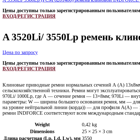
Цены доступны только зарегистрированным пользователя
ВХОД/РЕГИСТРАЦИЯ
A 3520Li/ 3550Lp ремень кли
Цена по запросу
Цены доступны только зарегистрированным пользователя
ВХОД/РЕГИСТРАЦИЯ
Клиновые приводные ремни нормальных сечений А (А) 13х8мм
сельскохозяйственной техники. Ремни могут эксплуатироватьс
970Li/ 1000Lp, где А — сечение ремня — 13×8мм; 970Li — вну
параметры: W — ширина большего основания ремня, мм — для 
на уровне нейтральной линии (корда)) — для профиля А(А) — 
ремни INDFORCE соответствуют всем международным стандарт
Weight
0,42 kg
Dimensions
25 × 25 × 3 cm
Длина расчетная (Lp, Ld, Lw), мм
3550