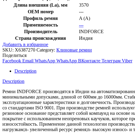
Длина внешняя (La), мм
3570
OEM номер
---
Профиль ремня
A (A)
Применяемость
---
Производитель
INDFORCE
Страна происхождения
Индия
Добавить в избранное
SKU:
X6387270
Category:
Клиновые ремни
Поделиться
Facebook
Email
WhatsApp
WhatsApp
ВКонтакте
Телеграм
Viber
Description
Description
Ремни INDFORCE производятся в Индии на автоматизированной
минимальными допусками, длиной от 600мм до 16000мм. Стабил
эксплуатационные характеристики и долговечность. Производс
со стандартами ISO 9001. При производстве ремней использ
резиновое основание представляет собой компаунд на основе 
покрытие с использованием неопреновых каучуков, которое пре
износостойкость. Применение данной технологии производств
нагрузкам;n- увеличенный ресурс ремня;n- высокую износо- и 