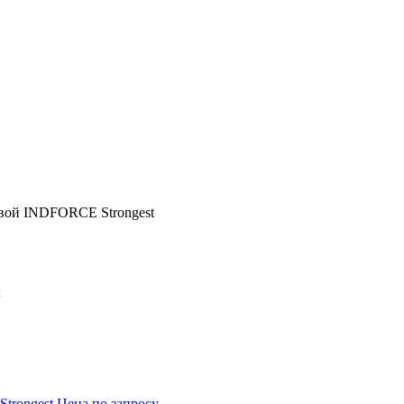
овой INDFORCE Strongest
м
Strongest
Цена по запросу