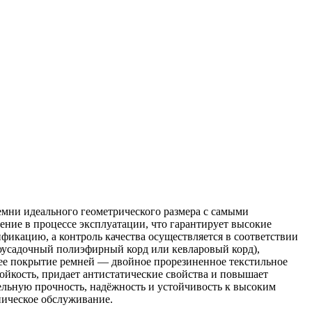
мни идеального геометрического размера с самыми
ние в процессе эксплуатации, что гарантирует высокие
икацию, а контроль качества осуществляется в соответствии
оусадочный полиэфирный корд или кевларовый корд),
нее покрытие ремней — двойное прорезиненное текстильное
ойкость, придает антистатические свойства и повышает
льную прочность, надёжность и устойчивость к высоким
ническое обслуживание.