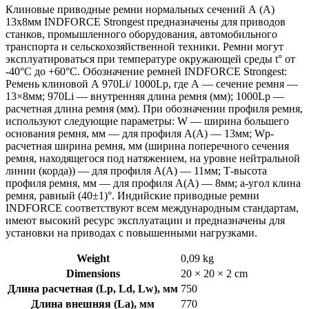
Клиновые приводные ремни нормальных сечений А (А)
13х8мм INDFORCE Strongest предназначены для приводов
станков, промышленного оборудования, автомобильного
транспорта и сельскохозяйственной техники. Ремни могут
эксплуатироваться при температуре окружающей среды t° от
-40°С до +60°С. Обозначение ремней INDFORCE Strongest:
Ремень клиновой А 970Li/ 1000Lp, где А — сечение ремня —
13×8мм; 970Li — внутренняя длина ремня (мм); 1000Lp —
расчетная длина ремня (мм). При обозначении профиля ремня,
используют следующие параметры: W — ширина большего
основания ремня, мм — для профиля А(А) — 13мм; Wp-
расчетная ширина ремня, мм (ширина поперечного сечения
ремня, находящегося под натяжением, на уровне нейтральной
линии (корда)) — для профиля А(А) — 11мм; Т-высота
профиля ремня, мм — для профиля А(А) — 8мм; a-угол клина
ремня, равный (40±1)°. Индийские приводные ремни
INDFORCE соответствуют всем международным стандартам,
имеют высокий ресурс эксплуатации и предназначены для
установки на приводах с повышенными нагрузками.
Weight
0,09 kg
Dimensions
20 × 20 × 2 cm
Длина расчетная (Lp, Ld, Lw), мм
750
Длина внешняя (La), мм
770