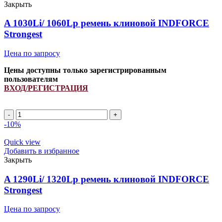
INDFORCE
Закрыть
Strongest
quantity
A 1030Li/ 1060Lp ремень клиновой INDFORCE
Strongest
Цена по запросу
Цены доступны только зарегистрированным
пользователям
ВХОД/РЕГИСТРАЦИЯ
A
1030Li/
-10%
1060Lp
ремень
Quick view
клиновой
Добавить в избранное
INDFORCE
Закрыть
Strongest
quantity
A 1290Li/ 1320Lp ремень клиновой INDFORCE
Strongest
Цена по запросу