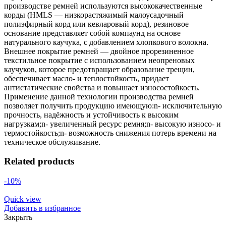
производстве ремней используются высококачественные
корды (HMLS — низкорастяжимый малоусадочный
полиэфирный корд или кевларовый корд), резиновое
основание представляет собой компаунд на основе
натурального каучука, с добавлением хлопкового волокна.
Внешнее покрытие ремней — двойное прорезиненное
текстильное покрытие с использованием неопреновых
каучуков, которое предотвращает образование трещин,
обеспечивает масло- и теплостойкость, придает
антистатические свойства и повышает износостойкость.
Применение данной технологии производства ремней
позволяет получить продукцию имеющую:n- исключительную
прочность, надёжность и устойчивость к высоким
нагрузкам;n- увеличенный ресурс ремня;n- высокую износо- и
термостойкость;n- возможность снижения потерь времени на
техническое обслуживание.
Related products
-10%
Quick view
Добавить в избранное
Закрыть