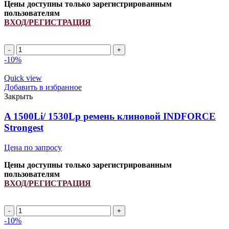
Цены доступны только зарегистрированным
пользователям
ВХОД/РЕГИСТРАЦИЯ
A
1290Li/
-10%
1320Lp
ремень
Quick view
клиновой
Добавить в избранное
INDFORCE
Закрыть
Strongest
quantity
A 1500Li/ 1530Lp ремень клиновой INDFORCE
Strongest
Цена по запросу
Цены доступны только зарегистрированным
пользователям
ВХОД/РЕГИСТРАЦИЯ
A
1500Li/
-10%
1530Lp