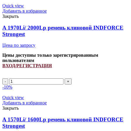
ремень
Quick view
клиновой
Добавить в избранное
INDFORCE
Закрыть
Strongest
quantity
A 1970Li/ 2000Lp ремень клиновой INDFORCE
Strongest
Цена по запросу
Цены доступны только зарегистрированным
пользователям
ВХОД/РЕГИСТРАЦИЯ
A
1970Li/
-10%
2000Lp
ремень
Quick view
клиновой
Добавить в избранное
INDFORCE
Закрыть
Strongest
quantity
A 1570Li/ 1600Lp ремень клиновой INDFORCE
Strongest