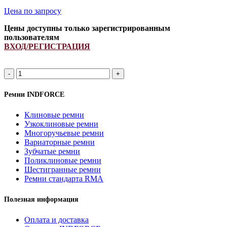
Цена по запросу
Цены доступны только зарегистрированным
пользователям
ВХОД/РЕГИСТРАЦИЯ
A
1570Li/
1600Lp
Ремни INDFORCE
ремень
клиновой
Клиновые ремни
INDFORCE
Узкоклиновые ремни
Strongest
Многоручьевые ремни
quantity
Вариаторные ремни
Зубчатые ремни
Поликлиновые ремни
Шестигранные ремни
Ремни стандарта RMA
Полезная информация
Оплата и доставка