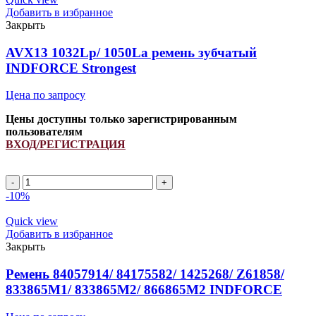
quantity
Добавить в избранное
Закрыть
AVX13 1032Lp/ 1050La ремень зубчатый
INDFORCE Strongest
Цена по запросу
Цены доступны только зарегистрированным
пользователям
ВХОД/РЕГИСТРАЦИЯ
AVX13
1032Lp/
-10%
1050La
ремень
Quick view
зубчатый
Добавить в избранное
INDFORCE
Закрыть
Strongest
quantity
Ремень 84057914/ 84175582/ 1425268/ Z61858/
833865M1/ 833865M2/ 866865M2 INDFORCE