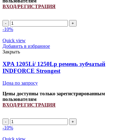
пользователям
ВХОД/РЕГИСТРАЦИЯ
AVX13
1327Lp/
-10%
1345La
(PCM
Quick view
6201414)
Добавить в избранное
ремень
Закрыть
зубчатый
INDFORCE
XPA 1205Li/ 1250Lp ремень зубчатый
Strongest
INDFORCE Strongest
quantity
Цена по запросу
Цены доступны только зарегистрированным
пользователям
ВХОД/РЕГИСТРАЦИЯ
XPA
1205Li/
-10%
1250Lp
ремень
Quick view