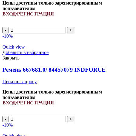
Цены доступны только зарегистрированным
пользователям
ВХОД/РЕГИСТРАЦИЯ
8PK
1829/
-10%
3289448/
3103698/
Quick view
87699094
Добавить в избранное
ремень
Закрыть
поликлиновой
INDFORCE
Ремень 667681.0/ 84457079 INDFORCE
Strongest
quantity
Цена по запросу
Цены доступны только зарегистрированным
пользователям
ВХОД/РЕГИСТРАЦИЯ
Ремень
667681.0/
-10%
84457079
INDFORCE
Quick view