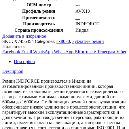
OEM номер
---
Профиль ремня
AVX13
Применяемость
---
Производитель
INDFORCE
Страна происхождения
Индия
Добавить в избранное
SKU:
X7456354
Categories:
cx8080
,
Зубчатые ремни
Поделиться
Facebook
Email
WhatsApp
WhatsApp
ВКонтакте
Телеграм
Viber
Description
Description
Ремни INDFORCE производятся в Индии на
автоматизированной производственной линии, которая
позволяет изготавливать ремни идеального геометрического
размера с самыми минимальными допусками, длиной от
600мм до 16000мм. Стабилизация ремней после вулканизации
обеспечивает низкое удлинение в процессе эксплуатации, что
гарантирует высокие эксплуатационные характеристики и
долговечность. Производственный персонал, работающий на
линии, имеет высокую квалификацию, а контроль качества
осуществляется в соответствии со стандартами ISO 9001. При