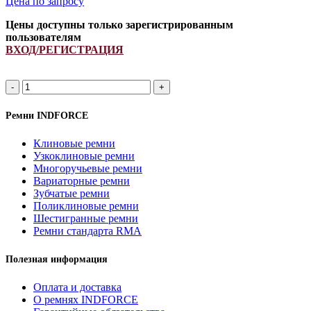
Цена по запросу
Цены доступны только зарегистрированным
пользователям
ВХОД/РЕГИСТРАЦИЯ
Ремень
84057914/
84175582/
Ремни INDFORCE
1425268/
Z61858/
Клиновые ремни
833865M1/
Узкоклиновые ремни
833865M2/
Многоручьевые ремни
866865M2
Вариаторные ремни
INDFORCE
Зубчатые ремни
quantity
Поликлиновые ремни
Шестигранные ремни
Ремни стандарта RMA
Полезная информация
Оплата и доставка
О ремнях INDFORCE