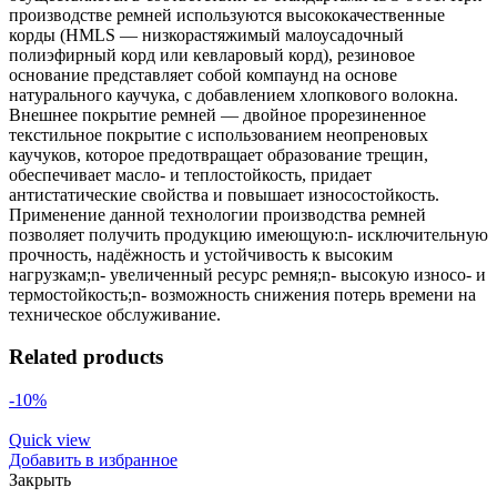
производстве ремней используются высококачественные
корды (HMLS — низкорастяжимый малоусадочный
полиэфирный корд или кевларовый корд), резиновое
основание представляет собой компаунд на основе
натурального каучука, с добавлением хлопкового волокна.
Внешнее покрытие ремней — двойное прорезиненное
текстильное покрытие с использованием неопреновых
каучуков, которое предотвращает образование трещин,
обеспечивает масло- и теплостойкость, придает
антистатические свойства и повышает износостойкость.
Применение данной технологии производства ремней
позволяет получить продукцию имеющую:n- исключительную
прочность, надёжность и устойчивость к высоким
нагрузкам;n- увеличенный ресурс ремня;n- высокую износо- и
термостойкость;n- возможность снижения потерь времени на
техническое обслуживание.
Related products
-10%
Quick view
Добавить в избранное
Закрыть