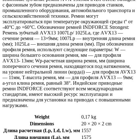
с фасонным зубом предназначены для приводов станков,
промышленного оборудования, автомобильного транспорта и
сельскохозяйственной техники. Ремни могут
эксплуатироваться при температуре окружающей среды t° от
-40°С до +60°С. Обозначение ремней INDFORCE Strongest:
Ремень зубчатый АVX13 1007Lp/ 1025La, где АVX13 —
сечение ремня — 13×9мм; 1007Lp — внутренняя длина ремня
(мм); 1025La — внешняя длина ремня (мм). При обозначении
профиля ремня, используют следующие параметры: W —
ширина большего основания ремня, мм — для профиля
АVX13- 13мм; Wp-расчетная ширина ремня, мм (ширина
поперечного сечения ремня, находящегося под натяжением,
на уровне нейтральной линии (корда)) — для профиля AVX13
— 11мм, Т-высота ремня, мм — для профиля АVX13 — 9мм;
a-угол клина ремня, равный 38°. Индийские приводные
ремни INDFORCE соответствуют всем международным
стандартам, имеют высокий ресурс эксплуатации и
предназначены для установки на приводах с повышенными
нагрузками.
Weight
0,17 kg
Dimensions
20 × 20 × 2 cm
Длина расчетная (Lp, Ld, Lw), мм
1557
Длина внешняя (La), мм
1575