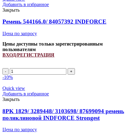
зубчатый
Добавить в избранное
INDFORCE
Закрыть
Strongest
quantity
Ремень 544166.0/ 84057392 INDFORCE
Цена по запросу
Цены доступны только зарегистрированным
пользователям
ВХОД/РЕГИСТРАЦИЯ
Ремень
544166.0/
-10%
84057392
INDFORCE
Quick view
quantity
Добавить в избранное
Закрыть
8PK 1829/ 3289448/ 3103698/ 87699094 ремень
поликлиновой INDFORCE Strongest
Цена по запросу