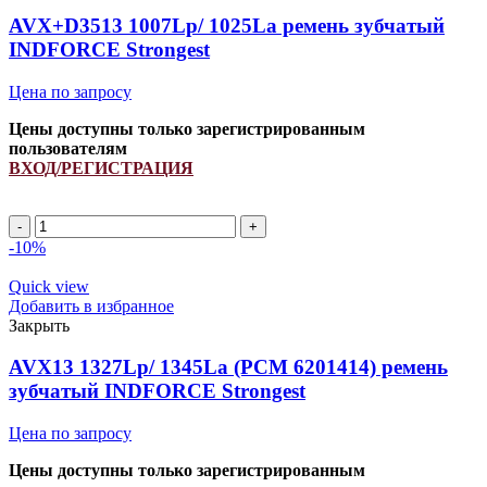
AVX+D3513 1007Lp/ 1025La ремень зубчатый
INDFORCE Strongest
Цена по запросу
Цены доступны только зарегистрированным
пользователям
ВХОД/РЕГИСТРАЦИЯ
AVX+D3513
1007Lp/
-10%
1025La
ремень
Quick view
зубчатый
Добавить в избранное
INDFORCE
Закрыть
Strongest
quantity
AVX13 1327Lp/ 1345La (PCM 6201414) ремень
зубчатый INDFORCE Strongest
Цена по запросу
Цены доступны только зарегистрированным