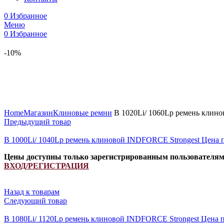
0
Избранное
Меню
0
Избранное
-10%
Увеличить
Home
Магазин
Клиновые ремни
B 1020Li/ 1060Lp ремень клин
Предыдущий товар
B 1000Li/ 1040Lp ремень клиновой INDFORCE Strongest
Цена 
Цены доступны только зарегистрированным пользователя
ВХОД/РЕГИСТРАЦИЯ
Назад к товарам
Следующий товар
B 1080Li/ 1120Lp ремень клиновой INDFORCE Strongest
Цена п