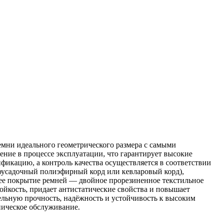
мни идеального геометрического размера с самыми
ние в процессе эксплуатации, что гарантирует высокие
икацию, а контроль качества осуществляется в соответствии
оусадочный полиэфирный корд или кевларовый корд),
нее покрытие ремней — двойное прорезиненное текстильное
ойкость, придает антистатические свойства и повышает
льную прочность, надёжность и устойчивость к высоким
ническое обслуживание.