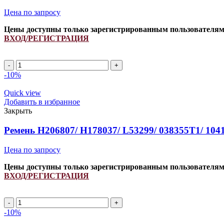
Цена по запросу
Цены доступны только зарегистрированным пользователя
ВХОД/РЕГИСТРАЦИЯ
A
1220Li/
-10%
1250Lp
(РСМ
Quick view
6201489)
Добавить в избранное
ремень
Закрыть
клиновой
INDFORCE
Ремень H206807/ H178037/ L53299/ 038355T1/ 10
Strongest
quantity
Цена по запросу
Цены доступны только зарегистрированным пользователя
ВХОД/РЕГИСТРАЦИЯ
Ремень
H206807/
-10%
H178037/