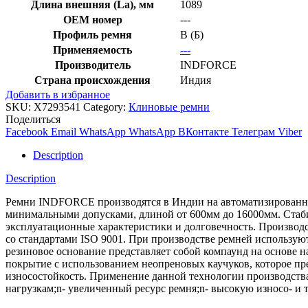
Длина внешняя (La), мм
1089
OEM номер
---
Профиль ремня
B (Б)
Применяемость
---
Производитель
INDFORCE
Страна происхождения
Индия
Добавить в избранное
SKU:
X7293541
Category:
Клиновые ремни
Поделиться
Facebook
Email
WhatsApp
WhatsApp
ВКонтакте
Телеграм
Viber
Description
Description
Ремни INDFORCE производятся в Индии на автоматизированной
минимальными допусками, длиной от 600мм до 16000мм. Стабил
эксплуатационные характеристики и долговечность. Производс
со стандартами ISO 9001. При производстве ремней использ
резиновое основание представляет собой компаунд на основе 
покрытие с использованием неопреновых каучуков, которое пре
износостойкость. Применение данной технологии производств
нагрузкам;n- увеличенный ресурс ремня;n- высокую износо- и 