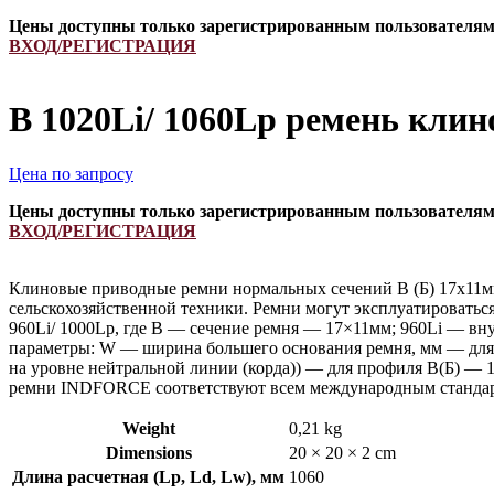
Цены доступны только зарегистрированным пользователя
ВХОД/РЕГИСТРАЦИЯ
B 1020Li/ 1060Lp ремень кли
Цена по запросу
Цены доступны только зарегистрированным пользователя
ВХОД/РЕГИСТРАЦИЯ
Клиновые приводные ремни нормальных сечений B (Б) 17х11мм
сельскохозяйственной техники. Ремни могут эксплуатироватьс
960Li/ 1000Lp, где B — сечение ремня — 17×11мм; 960Li — вн
параметры: W — ширина большего основания ремня, мм — для 
на уровне нейтральной линии (корда)) — для профиля B(Б) — 
ремни INDFORCE соответствуют всем международным стандарт
Weight
0,21 kg
Dimensions
20 × 20 × 2 cm
Длина расчетная (Lp, Ld, Lw), мм
1060