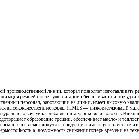
 производственной линии, которая позволяет изготавливать ре
изация ремней после вулканизации обеспечивает низкое удлине
твенный персонал, работающий на линии, имеет высокую квалиф
уются высококачественные корды (HMLS — низкорастяжимый мал
натурального каучука, с добавлением хлопкового волокна. Внеш
дотвращает образование трещин, обеспечивает масло- и теплост
а ремней позволяет получить продукцию имеющую:n- исключите
термостойкость;n- возможность снижения потерь времени на тех