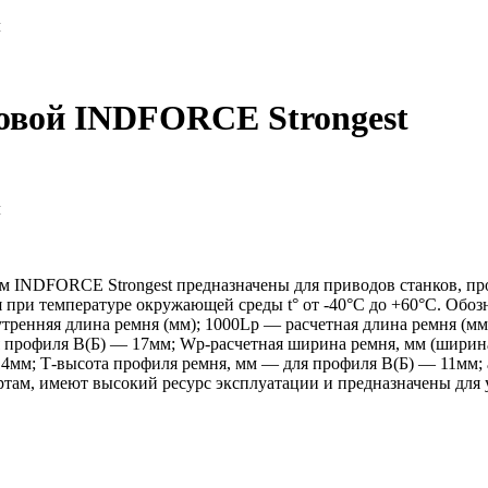
м
новой INDFORCE Strongest
м
 INDFORCE Strongest предназначены для приводов станков, пр
я при температуре окружающей среды t° от -40°С до +60°С. Обо
утренняя длина ремня (мм); 1000Lp — расчетная длина ремня (м
профиля B(Б) — 17мм; Wp-расчетная ширина ремня, мм (ширина
14мм; Т-высота профиля ремня, мм — для профиля B(Б) — 11мм; 
ам, имеют высокий ресурс эксплуатации и предназначены для 