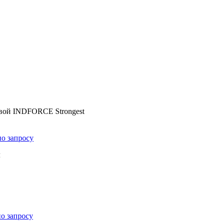
овой INDFORCE Strongest
по запросу
м
о запросу