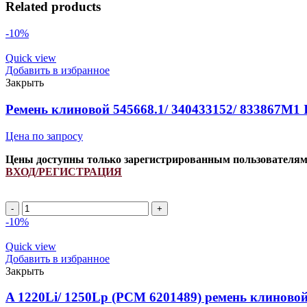
Related products
-10%
Quick view
Добавить в избранное
Закрыть
Ремень клиновой 545668.1/ 340433152/ 833867M
Цена по запросу
Цены доступны только зарегистрированным пользователя
ВХОД/РЕГИСТРАЦИЯ
Ремень
клиновой
-10%
545668.1/
340433152/
Quick view
833867M1
Добавить в избранное
INDFORCE
Закрыть
quantity
A 1220Li/ 1250Lp (РСМ 6201489) ремень клиново