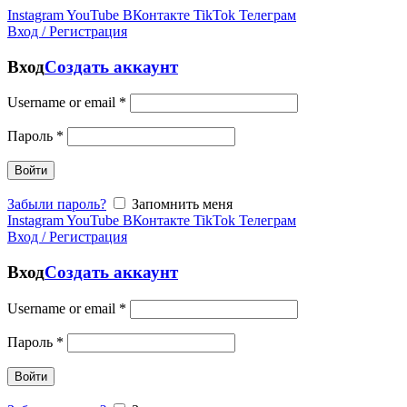
Instagram
YouTube
ВКонтакте
TikTok
Телеграм
Вход / Регистрация
Вход
Создать аккаунт
Username or email
*
Пароль
*
Войти
Забыли пароль?
Запомнить меня
Instagram
YouTube
ВКонтакте
TikTok
Телеграм
Вход / Регистрация
Вход
Создать аккаунт
Username or email
*
Пароль
*
Войти