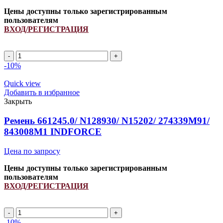
Цены доступны только зарегистрированным
пользователям
ВХОД/РЕГИСТРАЦИЯ
A
1920Li/
-10%
1950Lp
ремень
Quick view
клиновой
Добавить в избранное
INDFORCE
Закрыть
Strongest
quantity
Ремень 661245.0/ N128930/ N15202/ 274339M91/
843008M1 INDFORCE
Цена по запросу
Цены доступны только зарегистрированным
пользователям
ВХОД/РЕГИСТРАЦИЯ
Ремень
661245.0/
-10%