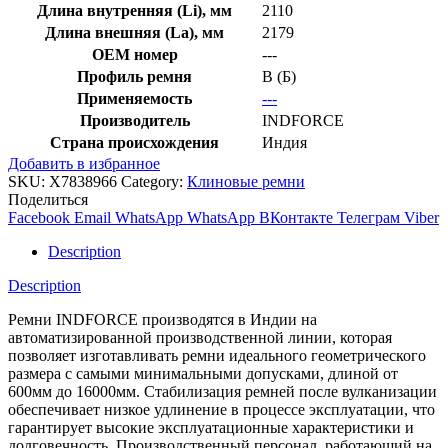
Длина внутренняя (Li), мм
2110
Длина внешняя (La), мм
2179
OEM номер
---
Профиль ремня
B (Б)
Применяемость
---
Производитель
INDFORCE
Страна происхождения
Индия
Добавить в избранное
SKU:
X7838966
Category:
Клиновые ремни
Поделиться
Facebook
Email
WhatsApp
WhatsApp
ВКонтакте
Телеграм
Viber
Description
Description
Ремни INDFORCE производятся в Индии на
автоматизированной производственной линии, которая
позволяет изготавливать ремни идеального геометрического
размера с самыми минимальными допусками, длиной от
600мм до 16000мм. Стабилизация ремней после вулканизации
обеспечивает низкое удлинение в процессе эксплуатации, что
гарантирует высокие эксплуатационные характеристики и
долговечность. Производственный персонал, работающий на