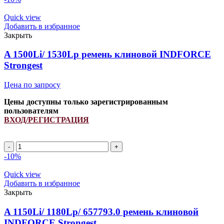
N128930/
N15202/
Quick view
274339M91/
Добавить в избранное
843008M1
Закрыть
INDFORCE
quantity
A 1500Li/ 1530Lp ремень клиновой INDFORCE
Strongest
Цена по запросу
Цены доступны только зарегистрированным
пользователям
ВХОД/РЕГИСТРАЦИЯ
A
1500Li/
-10%
1530Lp
ремень
Quick view
клиновой
Добавить в избранное
INDFORCE
Закрыть
Strongest
quantity
A 1150Li/ 1180Lp/ 657793.0 ремень клиновой
INDFORCE Strongest