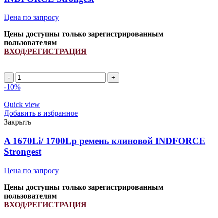
Цена по запросу
Цены доступны только зарегистрированным
пользователям
ВХОД/РЕГИСТРАЦИЯ
A
1150Li/
-10%
1180Lp/
657793.0
Quick view
ремень
Добавить в избранное
клиновой
Закрыть
INDFORCE
Strongest
A 1670Li/ 1700Lp ремень клиновой INDFORCE
quantity
Strongest
Цена по запросу
Цены доступны только зарегистрированным
пользователям
ВХОД/РЕГИСТРАЦИЯ