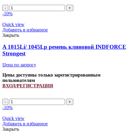
A
1670Li/
-10%
1700Lp
ремень
Quick view
клиновой
Добавить в избранное
INDFORCE
Закрыть
Strongest
quantity
A 1015Li/ 1045Lp ремень клиновой INDFORCE
Strongest
Цена по запросу
Цены доступны только зарегистрированным
пользователям
ВХОД/РЕГИСТРАЦИЯ
A
1015Li/
-10%
1045Lp
ремень
Quick view
клиновой
Добавить в избранное
INDFORCE
Закрыть
Strongest