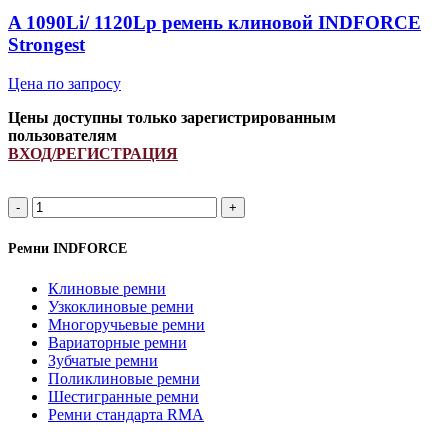
quantity
A 1090Li/ 1120Lp ремень клиновой INDFORCE
Strongest
Цена по запросу
Цены доступны только зарегистрированным
пользователям
ВХОД/РЕГИСТРАЦИЯ
A
1090Li/
1120Lp
Ремни INDFORCE
ремень
клиновой
Клиновые ремни
INDFORCE
Узкоклиновые ремни
Strongest
Многоручьевые ремни
quantity
Вариаторные ремни
Зубчатые ремни
Поликлиновые ремни
Шестигранные ремни
Ремни стандарта RMA