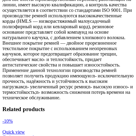
линии, имеет высокую квалификацию, а контроль качества
осуществляется в соответствии со стандартами ISO 9001. При
производстве ремней используются высококачественные
корды (HMLS — низкорастяжимый малоусадочный
полиэфирный корд или кевларовый корд), резиновое
основание представляет собой компаунд на основе
натурального каучука, с добавлением хлопкового волокна.
Внешнее покрытие ремней — двойное прорезиненное
текстильное покрытие с использованием неопреновых
каучуков, которое предотвращает образование трещин,
обеспечивает масло- и теплостойкость, придает
антистатические свойства и повышает износостойкость.
Применение данной технологии производства ремней
позволяет получить продукцию имеющую:n- исключительную
прочность, надёжность и устойчивость к высоким
нагрузкам;n- увеличенный ресурс ремня;n- высокую износо- и
термостойкость;n- возможность снижения потерь времени на
техническое обслуживание.
Related products
-10%
Quick view