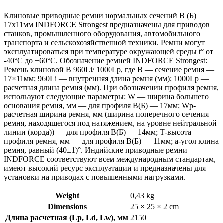
Клиновые приводные ремни нормальных сечений B (Б)
17х11мм INDFORCE Strongest предназначены для приводов
станков, промышленного оборудования, автомобильного
транспорта и сельскохозяйственной техники. Ремни могут
эксплуатироваться при температуре окружающей среды t° от
-40°С до +60°С. Обозначение ремней INDFORCE Strongest:
Ремень клиновой B 960Li/ 1000Lp, где B — сечение ремня —
17×11мм; 960Li — внутренняя длина ремня (мм); 1000Lp —
расчетная длина ремня (мм). При обозначении профиля ремня,
используют следующие параметры: W — ширина большего
основания ремня, мм — для профиля B(Б) — 17мм; Wp-
расчетная ширина ремня, мм (ширина поперечного сечения
ремня, находящегося под натяжением, на уровне нейтральной
линии (корда)) — для профиля B(Б) — 14мм; Т-высота
профиля ремня, мм — для профиля B(Б) — 11мм; a-угол клина
ремня, равный (40±1)°. Индийские приводные ремни
INDFORCE соответствуют всем международным стандартам,
имеют высокий ресурс эксплуатации и предназначены для
установки на приводах с повышенными нагрузками.
Weight
0,43 kg
Dimensions
25 × 25 × 2 cm
Длина расчетная (Lp, Ld, Lw), мм
2150