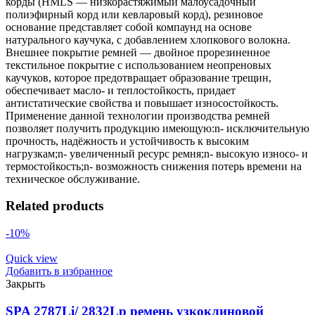
корды (HMLS — низкорастяжимый малоусадочный
полиэфирный корд или кевларовый корд), резиновое
основание представляет собой компаунд на основе
натурального каучука, с добавлением хлопкового волокна.
Внешнее покрытие ремней — двойное прорезиненное
текстильное покрытие с использованием неопреновых
каучуков, которое предотвращает образование трещин,
обеспечивает масло- и теплостойкость, придает
антистатические свойства и повышает износостойкость.
Применение данной технологии производства ремней
позволяет получить продукцию имеющую:n- исключительную
прочность, надёжность и устойчивость к высоким
нагрузкам;n- увеличенный ресурс ремня;n- высокую износо- и
термостойкость;n- возможность снижения потерь времени на
техническое обслуживание.
Related products
-10%
Quick view
Добавить в избранное
Закрыть
SPA 2787Li/ 2832Lp ремень узкоклиновой