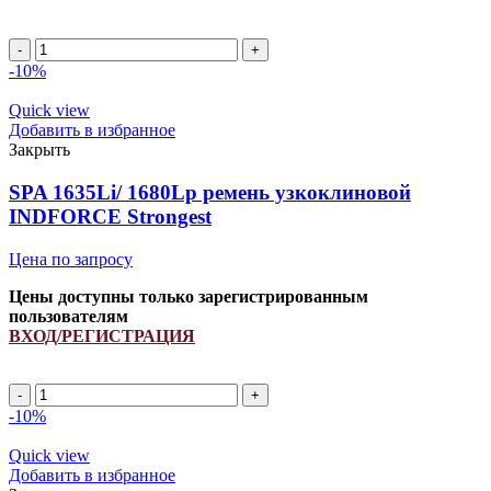
SPA
987Lp/
-10%
1032Lp
ремень
Quick view
приводной
Добавить в избранное
INDFORCE
Закрыть
Strongest
quantity
SPA 1635Li/ 1680Lp ремень узкоклиновой
INDFORCE Strongest
Цена по запросу
Цены доступны только зарегистрированным
пользователям
ВХОД/РЕГИСТРАЦИЯ
SPA
1635Li/
-10%
1680Lp
ремень
Quick view
узкоклиновой
Добавить в избранное
INDFORCE