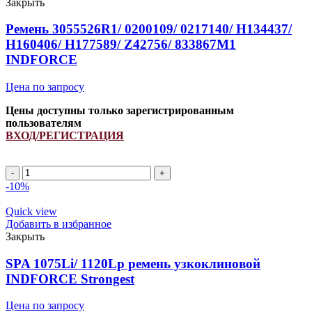
Закрыть
Strongest
quantity
Ремень 3055526R1/ 0200109/ 0217140/ H134437/
H160406/ H177589/ Z42756/ 833867M1
INDFORCE
Цена по запросу
Цены доступны только зарегистрированным
пользователям
ВХОД/РЕГИСТРАЦИЯ
Ремень
3055526R1/
-10%
0200109/
0217140/
Quick view
H134437/
Добавить в избранное
H160406/
Закрыть
H177589/
Z42756/
SPA 1075Li/ 1120Lp ремень узкоклиновой
833867M1
INDFORCE Strongest
INDFORCE
quantity
Цена по запросу