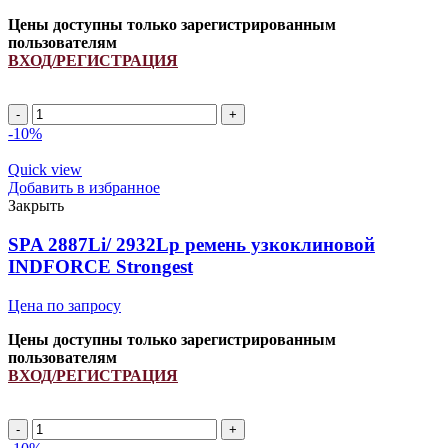
Цены доступны только зарегистрированным
пользователям
ВХОД/РЕГИСТРАЦИЯ
SPA
1075Li/
-10%
1120Lp
ремень
Quick view
узкоклиновой
Добавить в избранное
INDFORCE
Закрыть
Strongest
quantity
SPA 2887Li/ 2932Lp ремень узкоклиновой
INDFORCE Strongest
Цена по запросу
Цены доступны только зарегистрированным
пользователям
ВХОД/РЕГИСТРАЦИЯ
SPA
2887Li/