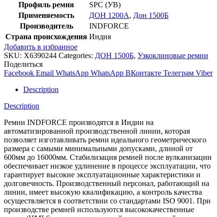
Профиль ремня
SPC (УВ)
Применяемость
ДОН 1200А
,
Дон 1500Б
Производитель
INDFORCE
Страна происхождения
Индия
Добавить в избранное
SKU:
X6390244
Categories:
ДОН 1500Б
,
Узкоклиновые ремни
Поделиться
Facebook
Email
WhatsApp
WhatsApp
ВКонтакте
Телеграм
Viber
Description
Description
Ремни INDFORCE производятся в Индии на
автоматизированной производственной линии, которая
позволяет изготавливать ремни идеального геометрического
размера с самыми минимальными допусками, длиной от
600мм до 16000мм. Стабилизация ремней после вулканизации
обеспечивает низкое удлинение в процессе эксплуатации, что
гарантирует высокие эксплуатационные характеристики и
долговечность. Производственный персонал, работающий на
линии, имеет высокую квалификацию, а контроль качества
осуществляется в соответствии со стандартами ISO 9001. При
производстве ремней используются высококачественные