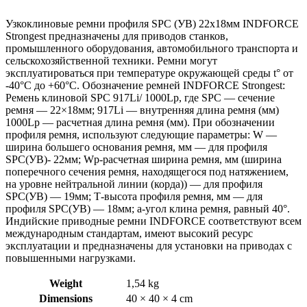
Узкоклиновые ремни профиля SPC (УB) 22х18мм INDFORCE
Strongest предназначены для приводов станков,
промышленного оборудования, автомобильного транспорта и
сельскохозяйственной техники. Ремни могут
эксплуатироваться при температуре окружающей среды t° от
-40°С до +60°С. Обозначение ремней INDFORCE Strongest:
Ремень клиновой SPC 917Li/ 1000Lp, где SPC — сечение
ремня — 22×18мм; 917Li — внутренняя длина ремня (мм)
1000Lp — расчетная длина ремня (мм). При обозначении
профиля ремня, используют следующие параметры: W —
ширина большего основания ремня, мм — для профиля
SPC(УB)- 22мм; Wp-расчетная ширина ремня, мм (ширина
поперечного сечения ремня, находящегося под натяжением,
на уровне нейтральной линии (корда)) — для профиля
SPC(УB) — 19мм; Т-высота профиля ремня, мм — для
профиля SPC(УB) — 18мм; a-угол клина ремня, равный 40°.
Индийские приводные ремни INDFORCE соответствуют всем
международным стандартам, имеют высокий ресурс
эксплуатации и предназначены для установки на приводах с
повышенными нагрузками.
Weight
1,54 kg
Dimensions
40 × 40 × 4 cm