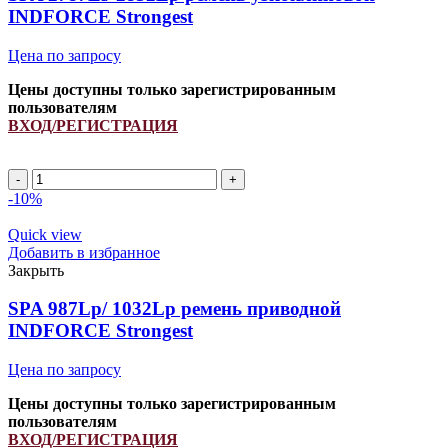
INDFORCE Strongest
Цена по запросу
Цены доступны только зарегистрированным
пользователям
ВХОД/РЕГИСТРАЦИЯ
SPA
2787Li/
-10%
2832Lp
ремень
Quick view
узкоклиновой
Добавить в избранное
INDFORCE
Закрыть
Strongest
quantity
SPA 987Lp/ 1032Lp ремень приводной
INDFORCE Strongest
Цена по запросу
Цены доступны только зарегистрированным
пользователям
ВХОД/РЕГИСТРАЦИЯ