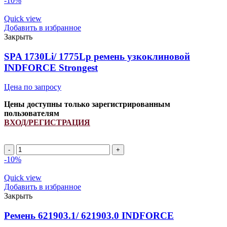
-10%
2932Lp
ремень
Quick view
узкоклиновой
Добавить в избранное
INDFORCE
Закрыть
Strongest
quantity
SPA 1730Li/ 1775Lp ремень узкоклиновой
INDFORCE Strongest
Цена по запросу
Цены доступны только зарегистрированным
пользователям
ВХОД/РЕГИСТРАЦИЯ
SPA
1730Li/
-10%
1775Lp
ремень
Quick view
узкоклиновой
Добавить в избранное
INDFORCE
Закрыть
Strongest
quantity
Ремень 621903.1/ 621903.0 INDFORCE