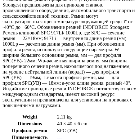
Strongest предназначены для приводов станков,
промышленного оборудования, автомобильного транспорта и
сельскохозяйственной техники. Ремни могут
эксплуатироваться при температуре окружающей среды t° от
-40°С до +60°С. Обозначение ремней INDFORCE Strongest:
Ремень клиновой SPC 917Li/ 1000Lp, где SPC — сечение
ремня — 22×18мм; 917Li — внутренняя длина ремня (мм)
1000Lp — расчетная длина ремня (мм). При обозначении
профиля ремня, используют следующие параметры: W —
ширина большего основания ремня, мм — для профиля
SPC(УB)- 22мм; Wp-расчетная ширина ремня, мм (ширина
поперечного сечения ремня, находящегося под натяжением,
на уровне нейтральной линии (корда)) — для профиля
SPC(УB) — 19мм; Т-высота профиля ремня, мм — для
профиля SPC(УB) — 18мм; a-угол клина ремня, равный 40°.
Индийские приводные ремни INDFORCE соответствуют всем
международным стандартам, имеют высокий ресурс
эксплуатации и предназначены для установки на приводах с
повышенными нагрузками.
Weight
2,11 kg
Dimensions
40 × 40 × 6 cm
Профиль ремня
SPC (УВ)
Применяемость
---