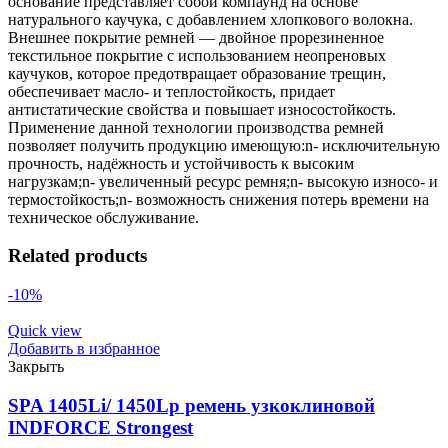
основание представляет собой компаунд на основе
натурального каучука, с добавлением хлопкового волокна.
Внешнее покрытие ремней — двойное прорезиненное
текстильное покрытие с использованием неопреновых
каучуков, которое предотвращает образование трещин,
обеспечивает масло- и теплостойкость, придает
антистатические свойства и повышает износостойкость.
Применение данной технологии производства ремней
позволяет получить продукцию имеющую:n- исключительную
прочность, надёжность и устойчивость к высоким
нагрузкам;n- увеличенный ресурс ремня;n- высокую износо- и
термостойкость;n- возможность снижения потерь времени на
техническое обслуживание.
Related products
-10%
Quick view
Добавить в избранное
Закрыть
SPA 1405Li/ 1450Lp ремень узкоклиновой
INDFORCE Strongest