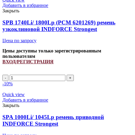
узкоклиновой
Добавить в избранное
INDFORCE
Закрыть
Strongest
quantity
SPB 1740Li/ 1800Lp (PCM 6201269) ремень
узкоклиновой INDFORCE Strongest
Цена по запросу
Цены доступны только зарегистрированным
пользователям
ВХОД/РЕГИСТРАЦИЯ
SPB
1740Li/
-10%
1800Lp
(PCM
Quick view
6201269)
Добавить в избранное
ремень
Закрыть
узкоклиновой
INDFORCE
SPA 1000Li/ 1045Lp ремень приводной
Strongest
INDFORCE Strongest
quantity