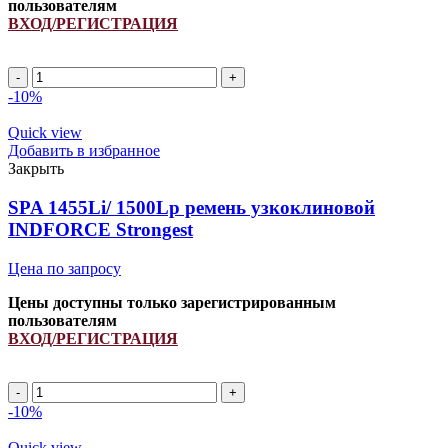
пользователям
ВХОД/РЕГИСТРАЦИЯ
SPA
1635Li/
-10%
1680Lp
ремень
Quick view
узкоклиновой
Добавить в избранное
INDFORCE
Закрыть
Strongest
quantity
SPA 1455Li/ 1500Lp ремень узкоклиновой
INDFORCE Strongest
Цена по запросу
Цены доступны только зарегистрированным
пользователям
ВХОД/РЕГИСТРАЦИЯ
SPA
1455Li/
-10%
1500Lp
ремень
Quick view