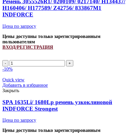
Ремень 3055526R1/ 0200109/ 0217140/ H134437/
H160406/ H177589/ Z42756/ 833867M1
INDFORCE
Цена по запросу
Цены доступны только зарегистрированным
пользователям
ВХОД/РЕГИСТРАЦИЯ
Ремень
3055526R1/
-10%
0200109/
0217140/
Quick view
H134437/
Добавить в избранное
H160406/
Закрыть
H177589/
Z42756/
SPA 1635Li/ 1680Lp ремень узкоклиновой
833867M1
INDFORCE Strongest
INDFORCE
quantity
Цена по запросу
Цены доступны только зарегистрированным