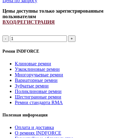
Цена по запросу
Цены доступны только зарегистрированным
пользователям
ВХОД/РЕГИСТРАЦИЯ
SPA
1000Li/
1045Lp
Ремни INDFORCE
ремень
приводной
Клиновые ремни
INDFORCE
Узкоклиновые ремни
Strongest
Многоручьевые ремни
quantity
Вариаторные ремни
Зубчатые ремни
Поликлиновые ремни
Шестигранные ремни
Ремни стандарта RMA
Полезная информация
Оплата и доставка
О ремнях INDFORCE