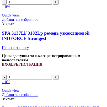
SPA
2787Li/
-10%
2832Lp
ремень
Quick view
узкоклиновой
Добавить в избранное
INDFORCE
Закрыть
Strongest
quantity
SPA 3137Li/ 3182Lp ремень узкоклиновой
INDFORCE Strongest
Цена по запросу
Цены доступны только зарегистрированным
пользователям
ВХОД/РЕГИСТРАЦИЯ
SPA
3137Li/
-10%
3182Lp
ремень
Quick view
узкоклиновой
Добавить в избранное
INDFORCE
Закрыть
Strongest
quantity