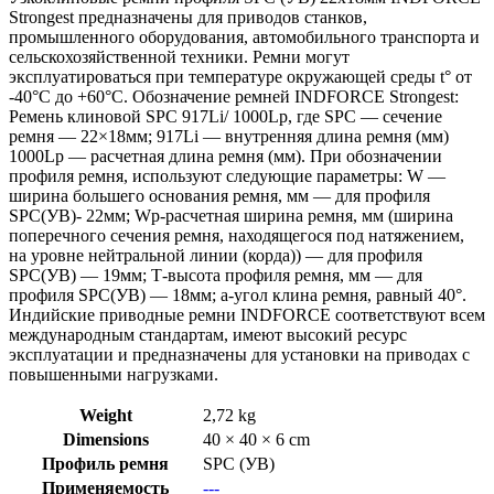
Strongest предназначены для приводов станков,
промышленного оборудования, автомобильного транспорта и
сельскохозяйственной техники. Ремни могут
эксплуатироваться при температуре окружающей среды t° от
-40°С до +60°С. Обозначение ремней INDFORCE Strongest:
Ремень клиновой SPC 917Li/ 1000Lp, где SPC — сечение
ремня — 22×18мм; 917Li — внутренняя длина ремня (мм)
1000Lp — расчетная длина ремня (мм). При обозначении
профиля ремня, используют следующие параметры: W —
ширина большего основания ремня, мм — для профиля
SPC(УB)- 22мм; Wp-расчетная ширина ремня, мм (ширина
поперечного сечения ремня, находящегося под натяжением,
на уровне нейтральной линии (корда)) — для профиля
SPC(УB) — 19мм; Т-высота профиля ремня, мм — для
профиля SPC(УB) — 18мм; a-угол клина ремня, равный 40°.
Индийские приводные ремни INDFORCE соответствуют всем
международным стандартам, имеют высокий ресурс
эксплуатации и предназначены для установки на приводах с
повышенными нагрузками.
Weight
2,72 kg
Dimensions
40 × 40 × 6 cm
Профиль ремня
SPC (УВ)
Применяемость
---