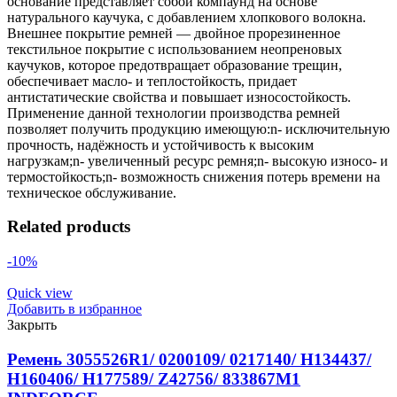
основание представляет собой компаунд на основе
натурального каучука, с добавлением хлопкового волокна.
Внешнее покрытие ремней — двойное прорезиненное
текстильное покрытие с использованием неопреновых
каучуков, которое предотвращает образование трещин,
обеспечивает масло- и теплостойкость, придает
антистатические свойства и повышает износостойкость.
Применение данной технологии производства ремней
позволяет получить продукцию имеющую:n- исключительную
прочность, надёжность и устойчивость к высоким
нагрузкам;n- увеличенный ресурс ремня;n- высокую износо- и
термостойкость;n- возможность снижения потерь времени на
техническое обслуживание.
Related products
-10%
Quick view
Добавить в избранное
Закрыть
Ремень 3055526R1/ 0200109/ 0217140/ H134437/
H160406/ H177589/ Z42756/ 833867M1