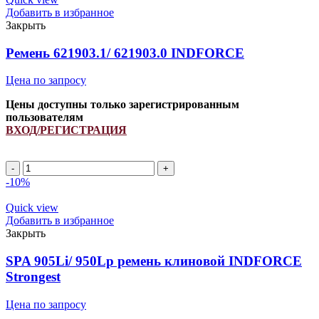
6201387)
Добавить в избранное
ремень
Закрыть
узкоклиновой
INDFORCE
Ремень 621903.1/ 621903.0 INDFORCE
Strongest
quantity
Цена по запросу
Цены доступны только зарегистрированным
пользователям
ВХОД/РЕГИСТРАЦИЯ
Ремень
621903.1/
-10%
621903.0
INDFORCE
Quick view
quantity
Добавить в избранное
Закрыть
SPA 905Li/ 950Lp ремень клиновой INDFORCE
Strongest
Цена по запросу