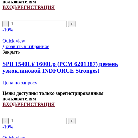
пользователям
ВХОД/РЕГИСТРАЦИЯ
SPA
2787Li/
-10%
2832Lp
ремень
Quick view
узкоклиновой
Добавить в избранное
INDFORCE
Закрыть
Strongest
quantity
SPB 1540Li/ 1600Lp (РСМ 6201387) ремень
узкоклиновой INDFORCE Strongest
Цена по запросу
Цены доступны только зарегистрированным
пользователям
ВХОД/РЕГИСТРАЦИЯ
SPB
1540Li/
-10%
1600Lp
(РСМ
Quick view