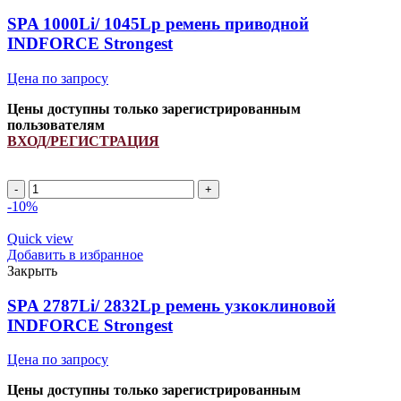
Strongest
quantity
SPA 1000Li/ 1045Lp ремень приводной
INDFORCE Strongest
Цена по запросу
Цены доступны только зарегистрированным
пользователям
ВХОД/РЕГИСТРАЦИЯ
SPA
1000Li/
-10%
1045Lp
ремень
Quick view
приводной
Добавить в избранное
INDFORCE
Закрыть
Strongest
quantity
SPA 2787Li/ 2832Lp ремень узкоклиновой
INDFORCE Strongest
Цена по запросу
Цены доступны только зарегистрированным