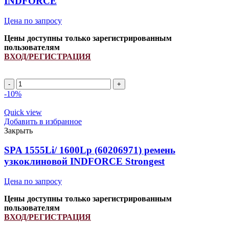
INDFORCE
Цена по запросу
Цены доступны только зарегистрированным
пользователям
ВХОД/РЕГИСТРАЦИЯ
Ремень
3055526R1/
-10%
0200109/
0217140/
Quick view
H134437/
Добавить в избранное
H160406/
Закрыть
H177589/
Z42756/
SPA 1555Li/ 1600Lp (60206971) ремень
833867M1
узкоклиновой INDFORCE Strongest
INDFORCE
quantity
Цена по запросу
Цены доступны только зарегистрированным
пользователям
ВХОД/РЕГИСТРАЦИЯ