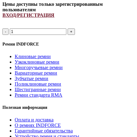
Цены доступны только зарегистрированным
пользователям
ВХОД/РЕГИСТРАЦИЯ
SPA
905Li/
950Lp
Ремни INDFORCE
ремень
клиновой
Клиновые ремни
INDFORCE
Узкоклиновые ремни
Strongest
Многоручьевые ремни
quantity
Вариаторные ремни
Зубчатые ремни
Поликлиновые ремни
Шестигранные ремни
Ремни стандарта RMA
Полезная информация
Оплата и доставка
О ремнях INDFORCE
Гарантийные обязательства
Устройство ремня и стандарты