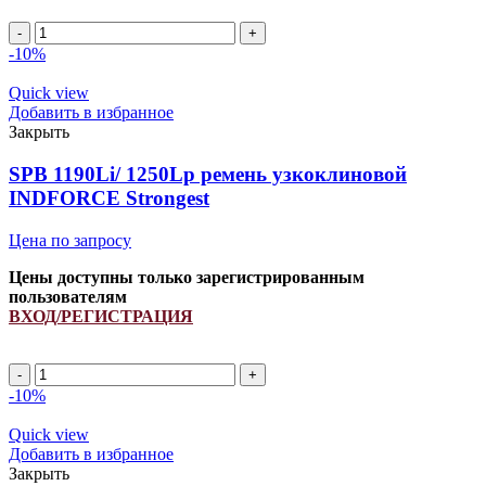
SPA
1555Li/
-10%
1600Lp
(60206971)
Quick view
ремень
Добавить в избранное
узкоклиновой
Закрыть
INDFORCE
Strongest
SPB 1190Li/ 1250Lp ремень узкоклиновой
quantity
INDFORCE Strongest
Цена по запросу
Цены доступны только зарегистрированным
пользователям
ВХОД/РЕГИСТРАЦИЯ
SPB
1190Li/
-10%
1250Lp
ремень
Quick view
узкоклиновой
Добавить в избранное
INDFORCE
Закрыть