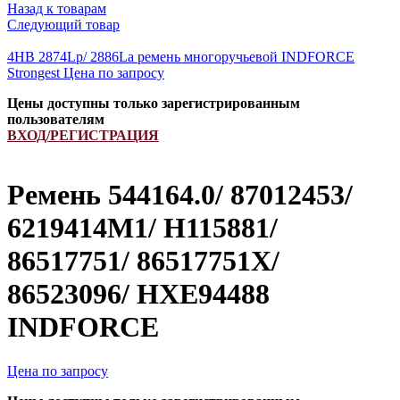
Назад к товарам
Следующий товар
4HB 2874Lp/ 2886La ремень многоручьевой INDFORCE
Strongest
Цена по запросу
Цены доступны только зарегистрированным
пользователям
ВХОД/РЕГИСТРАЦИЯ
Ремень 544164.0/ 87012453/
6219414M1/ H115881/
86517751/ 86517751X/
86523096/ HXE94488
INDFORCE
Цена по запросу