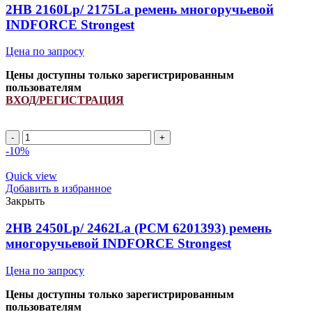
quantity
2HB 2160Lp/ 2175La ремень многоручьевой
INDFORCE Strongest
Цена по запросу
Цены доступны только зарегистрированным
пользователям
ВХОД/РЕГИСТРАЦИЯ
2HB
2160Lp/
-10%
2175La
ремень
Quick view
многоручьевой
Добавить в избранное
INDFORCE
Закрыть
Strongest
quantity
2HB 2450Lp/ 2462La (PCM 6201393) ремень
многоручьевой INDFORCE Strongest
Цена по запросу
Цены доступны только зарегистрированным
пользователям