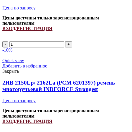
Цена по запросу
Цены доступны только зарегистрированным
пользователям
ВХОД/РЕГИСТРАЦИЯ
2HB
2750Lp/
-10%
2762La
(PCM
Quick view
6201363)
Добавить в избранное
ремень
Закрыть
многоручьевой
INDFORCE
2HB 2150Lp/ 2162La (PCM 6201397) ремень
Unlimit
многоручьевой INDFORCE Strongest
quantity
Цена по запросу
Цены доступны только зарегистрированным
пользователям
ВХОД/РЕГИСТРАЦИЯ