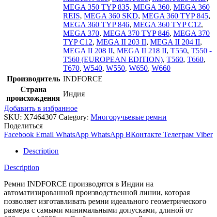
MEGA 350 TYP 835
,
MEGA 360
,
MEGA 360
REIS
,
MEGA 360 SKD
,
MEGA 360 TYP 845
,
MEGA 360 TYP 846
,
MEGA 360 TYP C12
,
MEGA 370
,
MEGA 370 TYP 846
,
MEGA 370
TYP C12
,
MEGA II 203 II
,
MEGA II 204 II
,
MEGA II 208 II
,
MEGA II 218 II
,
T550
,
T550 -
T560 (EUROPEAN EDITION)
,
T560
,
T660
,
T670
,
W540
,
W550
,
W650
,
W660
Производитель
INDFORCE
Страна
Индия
происхождения
Добавить в избранное
SKU:
X7464307
Category:
Многоручьевые ремни
Поделиться
Facebook
Email
WhatsApp
WhatsApp
ВКонтакте
Телеграм
Viber
Description
Description
Ремни INDFORCE производятся в Индии на
автоматизированной производственной линии, которая
позволяет изготавливать ремни идеального геометрического
размера с самыми минимальными допусками, длиной от