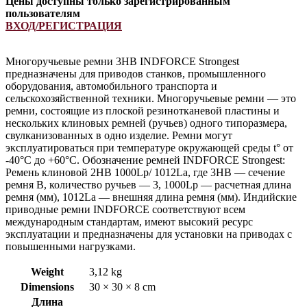
Цены доступны только зарегистрированным
пользователям
ВХОД/РЕГИСТРАЦИЯ
Многоручьевые ремни 3HB INDFORCE Strongest
предназначены для приводов станков, промышленного
оборудования, автомобильного транспорта и
сельскохозяйственной техники. Многоручьевые ремни — это
ремни, состоящие из плоской резинотканевой пластины и
нескольких клиновых ремней (ручьев) одного типоразмера,
свулканизованных в одно изделие. Ремни могут
эксплуатироваться при температуре окружающей среды t° от
-40°С до +60°С. Обозначение ремней INDFORCE Strongest:
Ремень клиновой 2HB 1000Lp/ 1012La, где 3HB — сечение
ремня B, количество ручьев — 3, 1000Lp — расчетная длина
ремня (мм), 1012La — внешняя длина ремня (мм). Индийские
приводные ремни INDFORCE соответствуют всем
международным стандартам, имеют высокий ресурс
эксплуатации и предназначены для установки на приводах с
повышенными нагрузками.
Weight
3,12 kg
Dimensions
30 × 30 × 8 cm
Длина