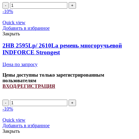
2HB
2150Lp/
-10%
2162La
(PCM
Quick view
6201397)
Добавить в избранное
ремень
Закрыть
многоручьевой
INDFORCE
2HB 2595Lp/ 2610La ремень многоручьевой
Strongest
INDFORCE Strongest
quantity
Цена по запросу
Цены доступны только зарегистрированным
пользователям
ВХОД/РЕГИСТРАЦИЯ
2HB
2595Lp/
-10%
2610La
ремень
Quick view
многоручьевой
Добавить в избранное
INDFORCE
Закрыть
Strongest