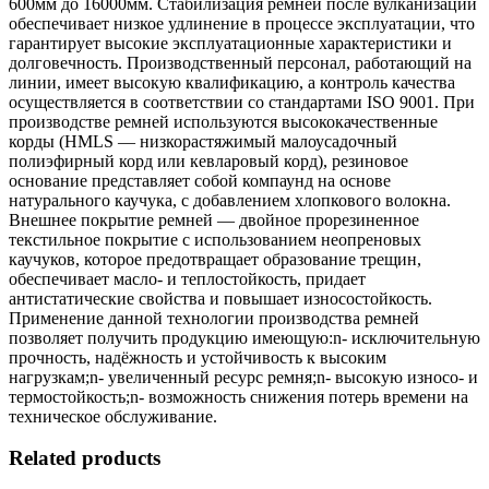
600мм до 16000мм. Стабилизация ремней после вулканизации
обеспечивает низкое удлинение в процессе эксплуатации, что
гарантирует высокие эксплуатационные характеристики и
долговечность. Производственный персонал, работающий на
линии, имеет высокую квалификацию, а контроль качества
осуществляется в соответствии со стандартами ISO 9001. При
производстве ремней используются высококачественные
корды (HMLS — низкорастяжимый малоусадочный
полиэфирный корд или кевларовый корд), резиновое
основание представляет собой компаунд на основе
натурального каучука, с добавлением хлопкового волокна.
Внешнее покрытие ремней — двойное прорезиненное
текстильное покрытие с использованием неопреновых
каучуков, которое предотвращает образование трещин,
обеспечивает масло- и теплостойкость, придает
антистатические свойства и повышает износостойкость.
Применение данной технологии производства ремней
позволяет получить продукцию имеющую:n- исключительную
прочность, надёжность и устойчивость к высоким
нагрузкам;n- увеличенный ресурс ремня;n- высокую износо- и
термостойкость;n- возможность снижения потерь времени на
техническое обслуживание.
Related products