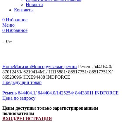
Новости
Контакты
0
Избранное
Меню
0
Избранное
-10%
Увеличить
Home
Магазин
Многоручьевые ремни
Ремень 544164.0/
87012453/ 6219414M1/ H115881/ 86517751/ 86517751X/
86523096/ HXE94488 INDFORCE
Предыдущий товар
Ремень 644404.1/ 644404.0/1425254/ 84438011 INDFORCE
Цена по запросу
Цены доступны только зарегистрированным
пользователям
ВХОД/РЕГИСТРАЦИЯ