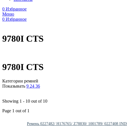
0
Избранное
Меню
0
Избранное
9780I CTS
9780I CTS
Категории ремней
Показывать
9
24
36
Showing 1 - 10 out of 10
Page 1 out of 1
Ремень 0227482/ H176765/ Z78830/ 1001789/ 0227408 I