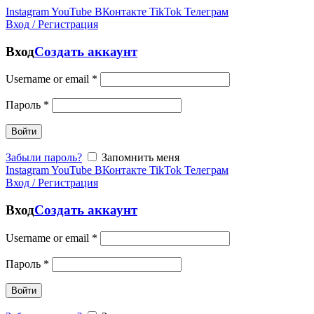
Instagram
YouTube
ВКонтакте
TikTok
Телеграм
Вход / Регистрация
Вход
Создать аккаунт
Username or email
*
Пароль
*
Войти
Забыли пароль?
Запомнить меня
Instagram
YouTube
ВКонтакте
TikTok
Телеграм
Вход / Регистрация
Вход
Создать аккаунт
Username or email
*
Пароль
*
Войти