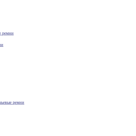
е ремни
ни
чьевые ремни