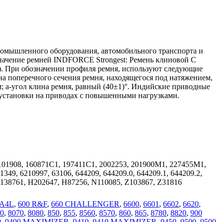
ромышленного оборудования, автомобильного транспорта и
значение ремней INDFORCE Strongest: Ремень клиновой С
м). При обозначении профиля ремня, используют следующие
а поперечного сечения ремня, находящегося под натяжением,
; a-угол клина ремня, равный (40±1)°. Индийские приводные
установки на приводах с повышенными нагрузками.
 1101908, 160871C1, 197411C1, 2002253, 201900M1, 227455M1,
349, 6210997, 63106, 644209, 644209.0, 644209.1, 644209.2,
H138761, H202647, H87256, N110085, Z103867, Z31816
 A4L
,
600 R&F
,
660 CHALLENGER
,
6600
,
6601
,
6602
,
6620
,
0
,
8070
,
8080
,
850
,
855
,
8560
,
8570
,
860
,
865
,
8780
,
8820
,
900
0
,
9400 MAXIMIZER
,
9410
,
9410 MAXIMIZER
,
9450
,
9500
,
9500