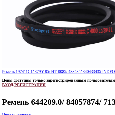
Ремень 197411C1/ 3795185/ N110085/ 433435/ 340433435 IND
Цены доступны только зарегистрированным пользователя
ВХОД/РЕГИСТРАЦИЯ
Ремень 644209.0/ 84057874/ 
Цена по запросу