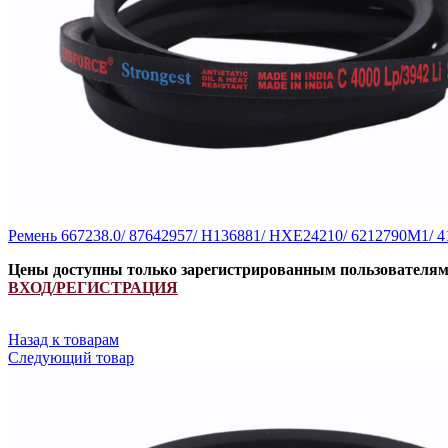
Ремень 667238.0/ 87642957/ H136881/ HXE24210/ 6212790M1
Цены доступны только зарегистрированным пользователя
ВХОД/РЕГИСТРАЦИЯ
Назад к товарам
Следующий товар