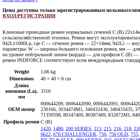
Цены доступны только зарегистрированным пользователя
ВХОД/РЕГИСТРАЦИЯ
Клиновые приводные ремни нормальных сечений С (В) 22х14м
сельскохозяйственной техники. Ремни могут эксплуатироватьс
942Li/1000Lp, где C — сечение ремня — 22×14мм; 942Li — вну
параметры: W — ширина большего основания ремня, мм — для 
на уровне нейтральной линии (корда)) — для профиля С (В) —
ремни INDFORCE соответствуют всем международным стандарт
Weight
1,06 kg
Dimensions
40 × 40 × 6 cm
Длина
внешняя (La),
3310
мм
000644209, 0006442090, 0006442091, 00064420
OEM номер
230166, 3034474M1, 340432436, 340433435, 379
71359598, 80347469, 80387469, 832872M1, 84
Профиль ремня
C (В)
1420
,
1480
,
200 SERIES
,
213
,
215
,
216
,
218
,
22
6622
,
670 CHALLENGER
,
750
,
750 OLD
,
755
RIGID & FLEX
,
900 SERIES
,
915
,
918 EURO