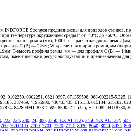
м
м INDFORCE Strongest предназначены для приводов станков, п
я при температуре окружающей среды t° от -40°С до +60°С. Обо
тренняя длина ремня (мм); 1000Lp — расчетная длина ремня (м
профиля С (В) — 22мм; Wp-расчетная ширина ремня, мм (ширин
 19мм; T-высота профиля ремня, мм — для профиля С (В) — 14мм
ам, имеют высокий ресурс эксплуатации и предназначены для 
92, 0102250, 0302251, 0621 0997, 071359598, 088-002215-5.325,
5185, 387469, 41955900, 430433435, 615133, 615134, 615182, 6201
057874, 842809M1, 87315599, 880022155325, H110085, H118730, 
0
,
222
,
224
,
230
,
24
,
300
,
3350 (EX AL 112)
,
3450 (EX AL 132)
,
565
,
760
,
760 OLD
,
7700
,
7701
,
7720
,
7721
,
8030
,
8040
,
8050
,
8055
,
806
PIAN
,
920 EUROPIAN
,
922 EUROPIAN
,
925 EUROPIAN
,
930
,
94