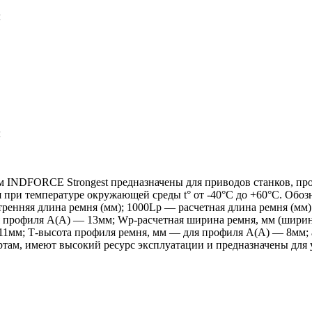
м
м
 INDFORCE Strongest предназначены для приводов станков, пр
я при температуре окружающей среды t° от -40°С до +60°С. Обо
тренняя длина ремня (мм); 1000Lp — расчетная длина ремня (мм
профиля А(А) — 13мм; Wp-расчетная ширина ремня, мм (ширина
11мм; Т-высота профиля ремня, мм — для профиля А(А) — 8мм; 
ам, имеют высокий ресурс эксплуатации и предназначены для 