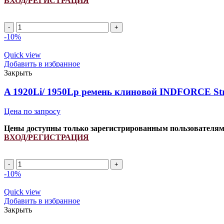
ВХОД/РЕГИСТРАЦИЯ
A
1250Li/
-10%
1280Lp
ремень
Quick view
клиновой
Добавить в избранное
INDFORCE
Закрыть
Strongest
quantity
A 1920Li/ 1950Lp ремень клиновой INDFORCE Str
Цена по запросу
Цены доступны только зарегистрированным пользователя
ВХОД/РЕГИСТРАЦИЯ
A
1920Li/
-10%
1950Lp
ремень
Quick view
клиновой
Добавить в избранное
INDFORCE
Закрыть
Strongest