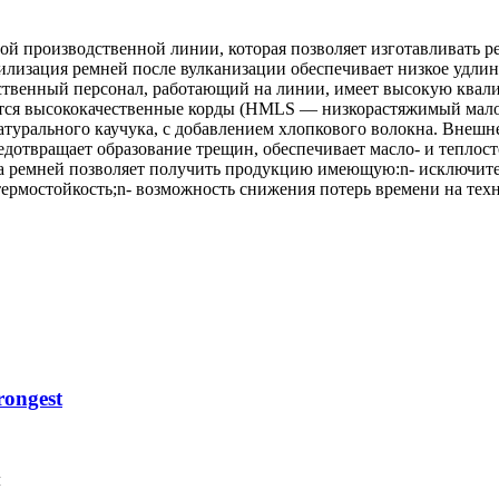
 производственной линии, которая позволяет изготавливать ре
изация ремней после вулканизации обеспечивает низкое удлине
твенный персонал, работающий на линии, имеет высокую квалиф
уются высококачественные корды (HMLS — низкорастяжимый мал
натурального каучука, с добавлением хлопкового волокна. Внеш
дотвращает образование трещин, обеспечивает масло- и теплост
а ремней позволяет получить продукцию имеющую:n- исключите
термостойкость;n- возможность снижения потерь времени на тех
ongest
м