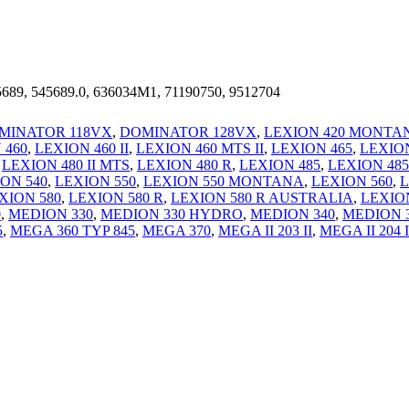
5689, 545689.0, 636034M1, 71190750, 9512704
MINATOR 118VX
,
DOMINATOR 128VX
,
LEXION 420 MONTA
 460
,
LEXION 460 II
,
LEXION 460 MTS II
,
LEXION 465
,
LEXION
,
LEXION 480 II MTS
,
LEXION 480 R
,
LEXION 485
,
LEXION 485
ON 540
,
LEXION 550
,
LEXION 550 MONTANA
,
LEXION 560
,
L
XION 580
,
LEXION 580 R
,
LEXION 580 R AUSTRALIA
,
LEXION
0
,
MEDION 330
,
MEDION 330 HYDRO
,
MEDION 340
,
MEDION 
5
,
MEGA 360 TYP 845
,
MEGA 370
,
MEGA II 203 II
,
MEGA II 204 I