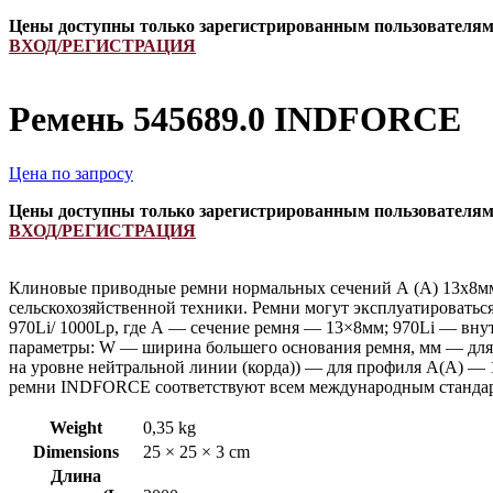
Цены доступны только зарегистрированным пользователя
ВХОД/РЕГИСТРАЦИЯ
Ремень 545689.0 INDFORCE
Цена по запросу
Цены доступны только зарегистрированным пользователя
ВХОД/РЕГИСТРАЦИЯ
Клиновые приводные ремни нормальных сечений А (А) 13х8мм
сельскохозяйственной техники. Ремни могут эксплуатироватьс
970Li/ 1000Lp, где А — сечение ремня — 13×8мм; 970Li — вну
параметры: W — ширина большего основания ремня, мм — для 
на уровне нейтральной линии (корда)) — для профиля А(А) — 
ремни INDFORCE соответствуют всем международным стандарт
Weight
0,35 kg
Dimensions
25 × 25 × 3 cm
Длина