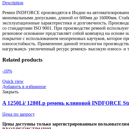
Description
Ремни INDFORCE производятся в Индии на автоматизированной
минимальными допусками, длиной от 600мм до 16000мм. Стабил
эксплуатационные характеристики и долговечность. Производс
со стандартами ISO 9001. При производстве ремней использ
резиновое основание представляет собой компаунд на основе 
покрытие с использованием неопреновых каучуков, которое пре
износостойкость. Применение данной технологии производств
нагрузкам;n- увеличенный ресурс ремня;n- высокую износо- и 
Related products
-10%
Quick view
Добавить в избранное
Закрыть
A 1250Li/ 1280Lp ремень клиновой INDFORCE Str
Цена по запросу
Цены доступны только зарегистрированным пользователя