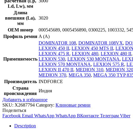
расчетная (Lp,
3000
Ld, Lw), мм
Длина
внешняя (La),
3020
мм
OEM номер
000545689, 0005456890, 0300225, 1003332, 54
Профиль ремня
A (A)
DOMINATOR 108
,
DOMINATOR 108VX
,
DO
LEXION 450 II
,
LEXION 450 MTS II
,
LEXION
LEXION 475 R
,
LEXION 480
,
LEXION 480 II
Применяемость
LEXION 530
,
LEXION 530 MONTANA
,
LEXI
LEXION 570 MONTANA
,
LEXION 575 R
,
LE
LEXION II 470 II
,
MEDION 310
,
MEDION 32
MEDION 370
,
MEGA 350
,
MEGA 350 TYP 83
Производитель
INDFORCE
Страна
Индия
происхождения
Добавить в избранное
SKU:
X2687794
Category:
Клиновые ремни
Поделиться
Facebook
Email
WhatsApp
WhatsApp
ВКонтакте
Телеграм
Viber
Description