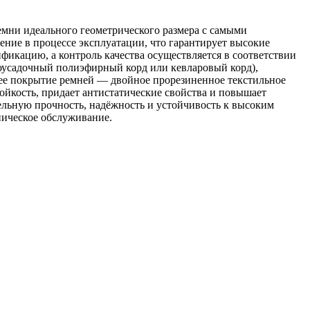
мни идеального геометрического размера с самыми
ние в процессе эксплуатации, что гарантирует высокие
икацию, а контроль качества осуществляется в соответствии
оусадочный полиэфирный корд или кевларовый корд),
нее покрытие ремней — двойное прорезиненное текстильное
ойкость, придает антистатические свойства и повышает
льную прочность, надёжность и устойчивость к высоким
ническое обслуживание.