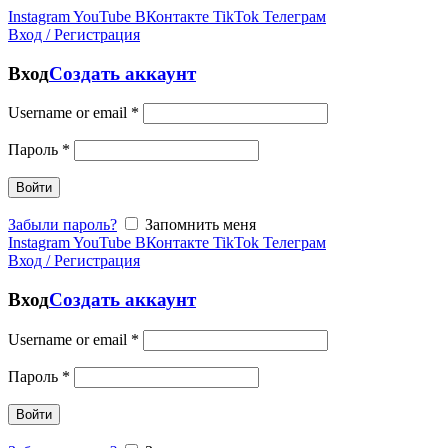
Instagram
YouTube
ВКонтакте
TikTok
Телеграм
Вход / Регистрация
Вход
Создать аккаунт
Username or email
*
Пароль
*
Войти
Забыли пароль?
Запомнить меня
Instagram
YouTube
ВКонтакте
TikTok
Телеграм
Вход / Регистрация
Вход
Создать аккаунт
Username or email
*
Пароль
*
Войти