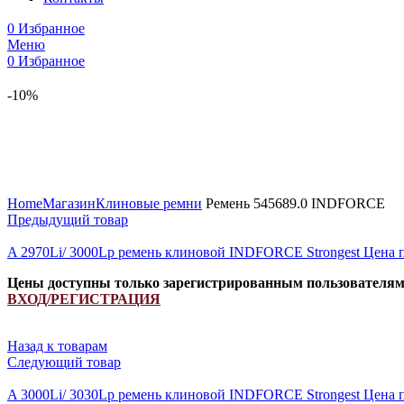
0
Избранное
Меню
0
Избранное
-10%
Увеличить
Home
Магазин
Клиновые ремни
Ремень 545689.0 INDFORCE
Предыдущий товар
A 2970Li/ 3000Lp ремень клиновой INDFORCE Strongest
Цена 
Цены доступны только зарегистрированным пользователя
ВХОД/РЕГИСТРАЦИЯ
Назад к товарам
Следующий товар
A 3000Li/ 3030Lp ремень клиновой INDFORCE Strongest
Цена 