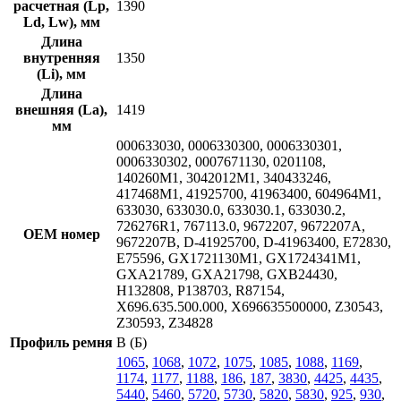
расчетная (Lp,
1390
Ld, Lw), мм
Длина
внутренняя
1350
(Li), мм
Длина
внешняя (La),
1419
мм
000633030, 0006330300, 0006330301,
0006330302, 0007671130, 0201108,
140260M1, 3042012M1, 340433246,
417468M1, 41925700, 41963400, 604964M1,
633030, 633030.0, 633030.1, 633030.2,
726276R1, 767113.0, 9672207, 9672207A,
OEM номер
9672207B, D-41925700, D-41963400, E72830,
E75596, GX1721130M1, GX1724341M1,
GXA21789, GXA21798, GXB24430,
H132808, P138703, R87154,
X696.635.500.000, X696635500000, Z30543,
Z30593, Z34828
Профиль ремня
B (Б)
1065
,
1068
,
1072
,
1075
,
1085
,
1088
,
1169
,
1174
,
1177
,
1188
,
186
,
187
,
3830
,
4425
,
4435
,
5440
,
5460
,
5720
,
5730
,
5820
,
5830
,
925
,
930
,