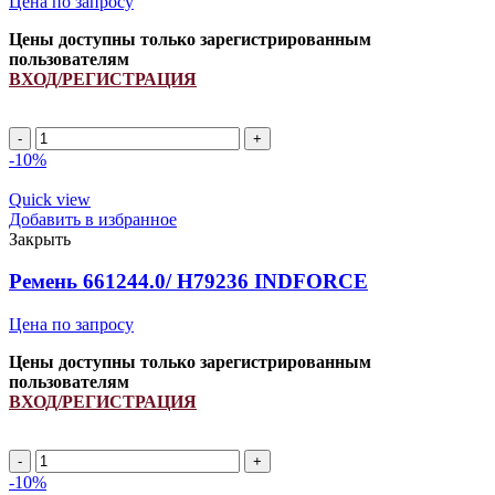
Цена по запросу
Цены доступны только зарегистрированным
пользователям
ВХОД/РЕГИСТРАЦИЯ
A
1290Li/
-10%
1320Lp
ремень
Quick view
клиновой
Добавить в избранное
INDFORCE
Закрыть
Strongest
quantity
Ремень 661244.0/ H79236 INDFORCE
Цена по запросу
Цены доступны только зарегистрированным
пользователям
ВХОД/РЕГИСТРАЦИЯ
Ремень
661244.0/
-10%