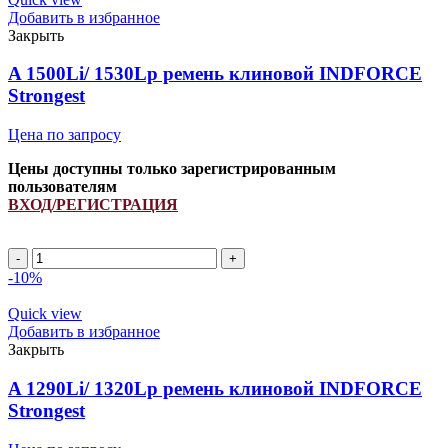
клиновой
Добавить в избранное
INDFORCE
Закрыть
Strongest
quantity
A 1500Li/ 1530Lp ремень клиновой INDFORCE
Strongest
Цена по запросу
Цены доступны только зарегистрированным
пользователям
ВХОД/РЕГИСТРАЦИЯ
A
1500Li/
-10%
1530Lp
ремень
Quick view
клиновой
Добавить в избранное
INDFORCE
Закрыть
Strongest
quantity
A 1290Li/ 1320Lp ремень клиновой INDFORCE
Strongest