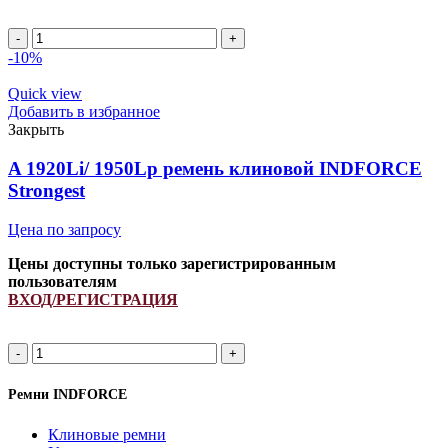
Ремень
клиновой
-10%
545668.1/
340433152/
Quick view
833867M1
Добавить в избранное
INDFORCE
Закрыть
quantity
A 1920Li/ 1950Lp ремень клиновой INDFORCE
Strongest
Цена по запросу
Цены доступны только зарегистрированным
пользователям
ВХОД/РЕГИСТРАЦИЯ
A
1920Li/
1950Lp
Ремни INDFORCE
ремень
клиновой
Клиновые ремни
INDFORCE