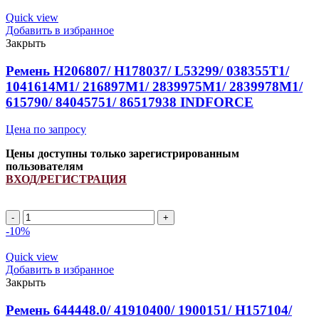
H79236
INDFORCE
Quick view
quantity
Добавить в избранное
Закрыть
Ремень H206807/ H178037/ L53299/ 038355T1/
1041614M1/ 216897M1/ 2839975M1/ 2839978M1/
615790/ 84045751/ 86517938 INDFORCE
Цена по запросу
Цены доступны только зарегистрированным
пользователям
ВХОД/РЕГИСТРАЦИЯ
Ремень
H206807/
-10%
H178037/
L53299/
Quick view
038355T1/
Добавить в избранное
1041614M1/
Закрыть
216897M1/
2839975M1/
Ремень 644448.0/ 41910400/ 1900151/ H157104/
2839978M1/