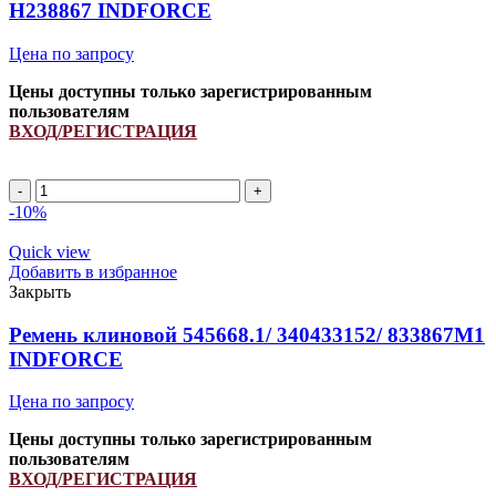
H238867 INDFORCE
615790/
84045751/
Цена по запросу
86517938
INDFORCE
Цены доступны только зарегистрированным
quantity
пользователям
ВХОД/РЕГИСТРАЦИЯ
Ремень
644448.0/
-10%
41910400/
1900151/
Quick view
H157104/
Добавить в избранное
H238867
Закрыть
INDFORCE
quantity
Ремень клиновой 545668.1/ 340433152/ 833867M1
INDFORCE
Цена по запросу
Цены доступны только зарегистрированным
пользователям
ВХОД/РЕГИСТРАЦИЯ