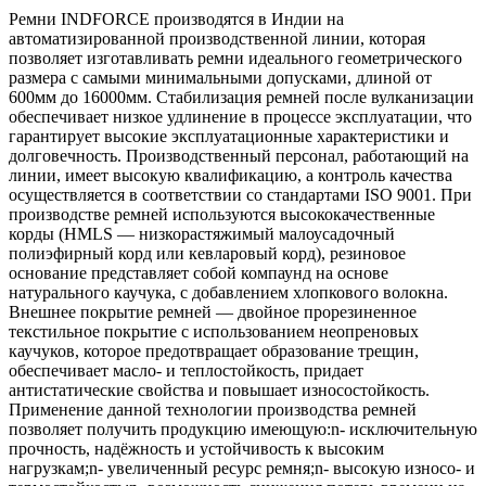
Ремни INDFORCE производятся в Индии на
автоматизированной производственной линии, которая
позволяет изготавливать ремни идеального геометрического
размера с самыми минимальными допусками, длиной от
600мм до 16000мм. Стабилизация ремней после вулканизации
обеспечивает низкое удлинение в процессе эксплуатации, что
гарантирует высокие эксплуатационные характеристики и
долговечность. Производственный персонал, работающий на
линии, имеет высокую квалификацию, а контроль качества
осуществляется в соответствии со стандартами ISO 9001. При
производстве ремней используются высококачественные
корды (HMLS — низкорастяжимый малоусадочный
полиэфирный корд или кевларовый корд), резиновое
основание представляет собой компаунд на основе
натурального каучука, с добавлением хлопкового волокна.
Внешнее покрытие ремней — двойное прорезиненное
текстильное покрытие с использованием неопреновых
каучуков, которое предотвращает образование трещин,
обеспечивает масло- и теплостойкость, придает
антистатические свойства и повышает износостойкость.
Применение данной технологии производства ремней
позволяет получить продукцию имеющую:n- исключительную
прочность, надёжность и устойчивость к высоким
нагрузкам;n- увеличенный ресурс ремня;n- высокую износо- и