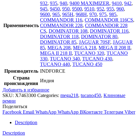
932
,
935
,
940
,
9400 MAXIMIZER
,
9410
,
942
,
945
,
9450
,
950
,
9500
,
9510
,
952
,
955
,
960
,
9600
,
965
,
965H
,
968H
,
970
,
975
,
985
,
COMMANDOR 116
,
COMMANDOR 116CS
,
Применяемость
COMMANDOR 228
,
COMMANDOR 228
CS
,
DOMINATOR 108
,
DOMINATOR 116
,
DOMINATOR 118
,
DOMINATOR 80
,
DOMINATOR 85
,
JAGUAR 70SF
,
JAGUAR
85
,
MEGA 208
,
MEGA 218
,
MEGA II 208 II
,
MEGA II 218 II
,
TUCANO 320
,
TUCANO
330
,
TUCANO 340
,
TUCANO 430
,
TUCANO 440
,
TUCANO 450
Производитель
INDFORCE
Страна
Индия
происхождения
Добавить в избранное
SKU:
X7463300
Categories:
mega218
,
tucano450
,
Клиновые
ремни
Поделиться
Facebook
Email
WhatsApp
WhatsApp
ВКонтакте
Телеграм
Viber
Description
Description