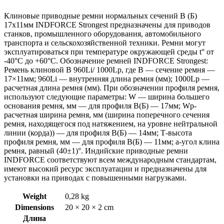
Клиновые приводные ремни нормальных сечений B (Б)
17х11мм INDFORCE Strongest предназначены для приводов
станков, промышленного оборудования, автомобильного
транспорта и сельскохозяйственной техники. Ремни могут
эксплуатироваться при температуре окружающей среды t° от
-40°С до +60°С. Обозначение ремней INDFORCE Strongest:
Ремень клиновой B 960Li/ 1000Lp, где B — сечение ремня —
17×11мм; 960Li — внутренняя длина ремня (мм); 1000Lp —
расчетная длина ремня (мм). При обозначении профиля ремня,
используют следующие параметры: W — ширина большего
основания ремня, мм — для профиля B(Б) — 17мм; Wp-
расчетная ширина ремня, мм (ширина поперечного сечения
ремня, находящегося под натяжением, на уровне нейтральной
линии (корда)) — для профиля B(Б) — 14мм; Т-высота
профиля ремня, мм — для профиля B(Б) — 11мм; a-угол клина
ремня, равный (40±1)°. Индийские приводные ремни
INDFORCE соответствуют всем международным стандартам,
имеют высокий ресурс эксплуатации и предназначены для
установки на приводах с повышенными нагрузками.
Weight
0,28 kg
Dimensions
20 × 20 × 2 cm
Длина