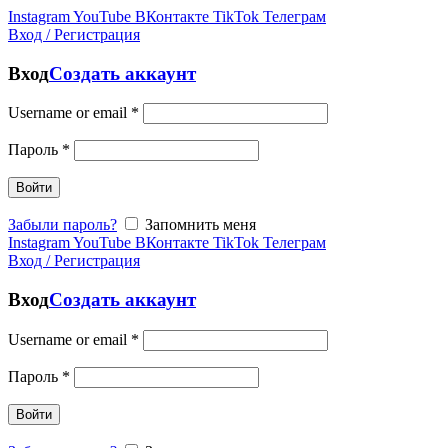
Instagram
YouTube
ВКонтакте
TikTok
Телеграм
Вход / Регистрация
Вход
Создать аккаунт
Username or email
*
Пароль
*
Войти
Забыли пароль?
Запомнить меня
Instagram
YouTube
ВКонтакте
TikTok
Телеграм
Вход / Регистрация
Вход
Создать аккаунт
Username or email
*
Пароль
*
Войти