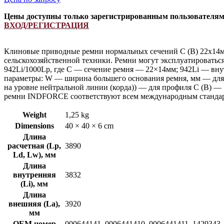
Цены доступны только зарегистрированным пользователя
ВХОД/РЕГИСТРАЦИЯ
Клиновые приводные ремни нормальных сечений С (В) 22х14м
сельскохозяйственной техники. Ремни могут эксплуатироватьс
942Li/1000Lp, где C — сечение ремня — 22×14мм; 942Li — вну
параметры: W — ширина большего основания ремня, мм — для 
на уровне нейтральной линии (корда)) — для профиля С (В) —
ремни INDFORCE соответствуют всем международным стандарт
Weight
1,25 kg
Dimensions
40 × 40 × 6 cm
Длина
расчетная (Lp,
3890
Ld, Lw), мм
Длина
внутренняя
3832
(Li), мм
Длина
внешняя (La),
3920
мм
OEM номер
000644141, 0006441410, 0006441411, 1429343, 