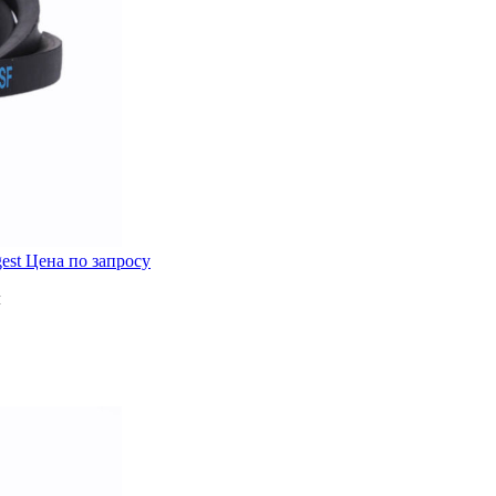
gest
Цена по запросу
м