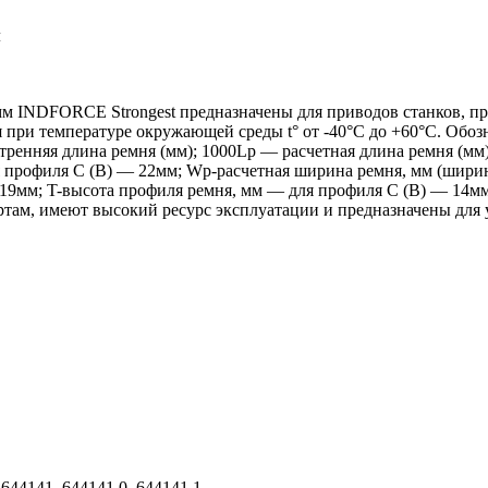
м
м INDFORCE Strongest предназначены для приводов станков, п
я при температуре окружающей среды t° от -40°С до +60°С. Обо
тренняя длина ремня (мм); 1000Lp — расчетная длина ремня (м
профиля С (В) — 22мм; Wp-расчетная ширина ремня, мм (ширин
 19мм; T-высота профиля ремня, мм — для профиля С (В) — 14мм
ам, имеют высокий ресурс эксплуатации и предназначены для 
644141, 644141.0, 644141.1