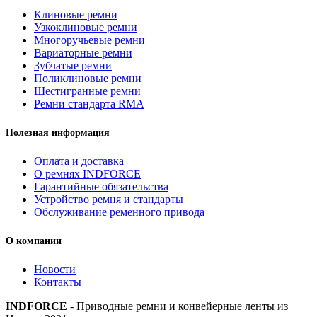
6201527)
Клиновые ремни
ремень
Узкоклиновые ремни
многоручьевой
Многоручьевые ремни
INDFORCE
Вариаторные ремни
Strongest
Зубчатые ремни
quantity
Поликлиновые ремни
Шестигранные ремни
Ремни стандарта RMA
Полезная информация
Оплата и доставка
О ремнях INDFORCE
Гарантийные обязательства
Устройство ремня и стандарты
Обслуживание ременного привода
О компании
Новости
Контакты
INDFORCE
- Приводные ремни и конвейерные ленты из