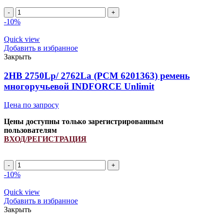
2HB
2450Lp/
-10%
2462La
(PCM
Quick view
6201393)
Добавить в избранное
ремень
Закрыть
многоручьевой
INDFORCE
2HB 2750Lp/ 2762La (PCM 6201363) ремень
Strongest
многоручьевой INDFORCE Unlimit
quantity
Цена по запросу
Цены доступны только зарегистрированным
пользователям
ВХОД/РЕГИСТРАЦИЯ
2HB
2750Lp/
-10%
2762La
(PCM
Quick view
6201363)
Добавить в избранное
ремень
Закрыть
многоручьевой