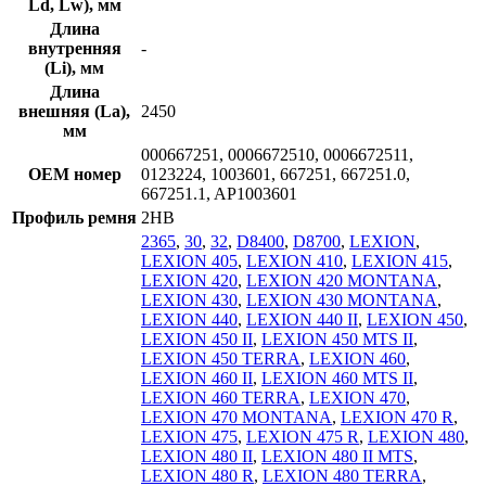
Ld, Lw), мм
Длина
внутренняя
-
(Li), мм
Длина
внешняя (La),
2450
мм
000667251, 0006672510, 0006672511,
OEM номер
0123224, 1003601, 667251, 667251.0,
667251.1, AP1003601
Профиль ремня
2HB
2365
,
30
,
32
,
D8400
,
D8700
,
LEXION
,
LEXION 405
,
LEXION 410
,
LEXION 415
,
LEXION 420
,
LEXION 420 MONTANA
,
LEXION 430
,
LEXION 430 MONTANA
,
LEXION 440
,
LEXION 440 II
,
LEXION 450
,
LEXION 450 II
,
LEXION 450 MTS II
,
LEXION 450 TERRA
,
LEXION 460
,
LEXION 460 II
,
LEXION 460 MTS II
,
LEXION 460 TERRA
,
LEXION 470
,
LEXION 470 MONTANA
,
LEXION 470 R
,
LEXION 475
,
LEXION 475 R
,
LEXION 480
,
LEXION 480 II
,
LEXION 480 II MTS
,
LEXION 480 R
,
LEXION 480 TERRA
,