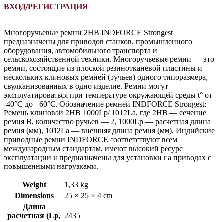
ВХОД/РЕГИСТРАЦИЯ
Многоручьевые ремни 2HB INDFORCE Strongest
предназначены для приводов станков, промышленного
оборудования, автомобильного транспорта и
сельскохозяйственной техники. Многоручьевые ремни — это
ремни, состоящие из плоской резинотканевой пластины и
нескольких клиновых ремней (ручьев) одного типоразмера,
свулканизованных в одно изделие. Ремни могут
эксплуатироваться при температуре окружающей среды t° от
-40°С до +60°С. Обозначение ремней INDFORCE Strongest:
Ремень клиновой 2HB 1000Lp/ 1012La, где 2HB — сечение
ремня B, количество ручьев — 2, 1000Lp — расчетная длина
ремня (мм), 1012La — внешняя длина ремня (мм). Индийские
приводные ремни INDFORCE соответствуют всем
международным стандартам, имеют высокий ресурс
эксплуатации и предназначены для установки на приводах с
повышенными нагрузками.
Weight
1,33 kg
Dimensions
25 × 25 × 4 cm
Длина
расчетная (Lp,
2435