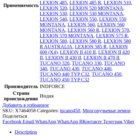
LEXION 485
,
LEXION 485 R
,
LEXION 510
,
Применяемость
LEXION 520
,
LEXION 520 MONTANA
,
LEXION 530
,
LEXION 530 MONTANA
,
LEXION 540
,
LEXION 550
,
LEXION 550
MONTANA
,
LEXION 560
,
LEXION 560
MONTANA
,
LEXION 560 R
,
LEXION 570
,
LEXION 570 MONTANA
,
LEXION 575 R
,
LEXION 580
,
LEXION 580 R
,
LEXION 580
R AUSTRALIA
,
LEXION 585 R
,
LEXION
600 (X4)
,
LEXION II 410 II
,
LEXION II 420
II
,
LEXION II 430 II
,
LEXION II 470 II
,
TUCANO 320
,
TUCANO 330
,
TUCANO
340
,
TUCANO 430
,
TUCANO 440
,
TUCANO 440 TYP C32
,
TUCANO 450
,
TUCANO 450 TYP C32
Производитель
INDFORCE
Страна
Индия
происхождения
Добавить в избранное
SKU:
X7464058
Categories:
tucano450
,
Многоручьевые ремни
Поделиться
Facebook
Email
WhatsApp
WhatsApp
ВКонтакте
Телеграм
Viber
Description