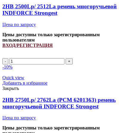
INDFORCE
2HB 2500Lp/ 2512La ремень многоручьевой
Unlimit
INDFORCE Strongest
quantity
Цена по запросу
Цены доступны только зарегистрированным
пользователям
ВХОД/РЕГИСТРАЦИЯ
2HB
2500Lp/
-10%
2512La
ремень
Quick view
многоручьевой
Добавить в избранное
INDFORCE
Закрыть
Strongest
quantity
2HB 2750Lp/ 2762La (PCM 6201363) ремень
многоручьевой INDFORCE Strongest
Цена по запросу
Цены доступны только зарегистрированным