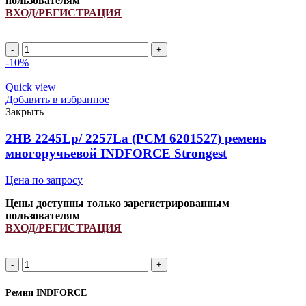
пользователям
ВХОД/РЕГИСТРАЦИЯ
2HB
2750Lp/
-10%
2762La
(PCM
Quick view
6201363)
Добавить в избранное
ремень
Закрыть
многоручьевой
INDFORCE
2HB 2245Lp/ 2257La (PCM 6201527) ремень
Strongest
многоручьевой INDFORCE Strongest
quantity
Цена по запросу
Цены доступны только зарегистрированным
пользователям
ВХОД/РЕГИСТРАЦИЯ
2HB
2245Lp/
2257La
Ремни INDFORCE
(PCM