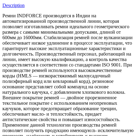
Description
Ремни INDFORCE производятся в Индии на
автоматизированной производственной линии, которая
позволяет изготавливать ремни идеального геометрического
размера с самыми минимальными допусками, длиной от
600мм до 16000мм. Стабилизация ремней после вулканизации
обеспечивает низкое удлинение в процессе эксплуатации, что
гарантирует высокие эксплуатационные характеристики и
долговечность. Производственный персонал, работающий на
линии, имеет высокую квалификацию, а контроль качества
осуществляется в соответствии со стандартами ISO 9001. При
производстве ремней используются высококачественные
корды (HMLS — низкорастяжимый малоусадочный
полиэфирный корд или кевларовый корд), резиновое
основание представляет собой компаунд на основе
натурального каучука, с добавлением хлопкового волокна.
Внешнее покрытие ремней — двойное прорезиненное
текстильное покрытие с использованием неопреновых
каучуков, которое предотвращает образование трещин,
обеспечивает масло- и теплостойкость, придает
антистатические свойства и повышает износостойкость.
Применение данной технологии производства ремней
позволяет получить продукцию имеющую:n- исключительную
прочность, надёжность и устойчивость к высоким