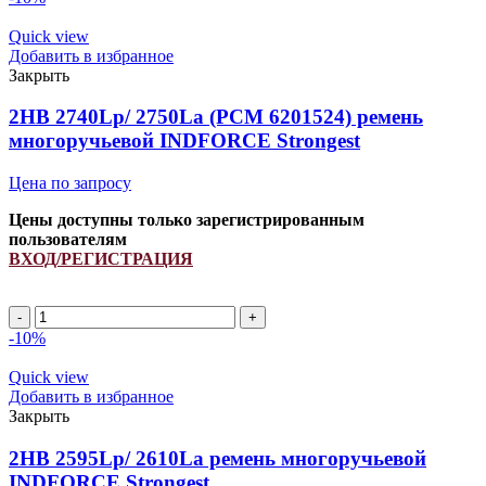
2162La
(PCM
Quick view
6201397)
Добавить в избранное
ремень
Закрыть
многоручьевой
INDFORCE
2HB 2740Lp/ 2750La (РСМ 6201524) ремень
Strongest
многоручьевой INDFORCE Strongest
quantity
Цена по запросу
Цены доступны только зарегистрированным
пользователям
ВХОД/РЕГИСТРАЦИЯ
2HB
2740Lp/
-10%
2750La
(РСМ
Quick view
6201524)
Добавить в избранное
ремень
Закрыть
многоручьевой
INDFORCE
2HB 2595Lp/ 2610La ремень многоручьевой
Strongest
INDFORCE Strongest