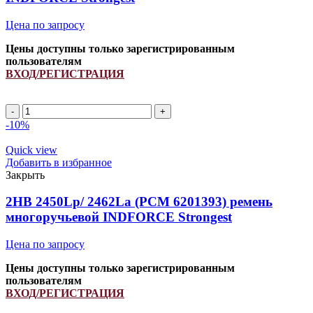
quantity
Цена по запросу
Цены доступны только зарегистрированным
пользователям
ВХОД/РЕГИСТРАЦИЯ
2HB
2595Lp/
-10%
2610La
ремень
Quick view
многоручьевой
Добавить в избранное
INDFORCE
Закрыть
Strongest
quantity
2HB 2450Lp/ 2462La (PCM 6201393) ремень
многоручьевой INDFORCE Strongest
Цена по запросу
Цены доступны только зарегистрированным
пользователям
ВХОД/РЕГИСТРАЦИЯ