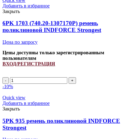
Quick view
INDFORCE
Добавить в избранное
Strongest
Закрыть
quantity
6PK 1703 (740.20-1307170Р) ремень
поликлиновой INDFORCE Strongest
Цена по запросу
Цены доступны только зарегистрированным
пользователям
ВХОД/РЕГИСТРАЦИЯ
6PK
1703
-10%
(740.20-
1307170Р)
Quick view
ремень
Добавить в избранное
поликлиновой
Закрыть
INDFORCE
Strongest
5PK 935 ремень поликлиновой INDFORCE
quantity
Strongest