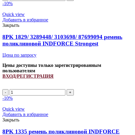
950
-10%
ремень
поликлиновой
Quick view
INDFORCE
Добавить в избранное
Strongest
Закрыть
quantity
8PK 1829/ 3289448/ 3103698/ 87699094 ремень
поликлиновой INDFORCE Strongest
Цена по запросу
Цены доступны только зарегистрированным
пользователям
ВХОД/РЕГИСТРАЦИЯ
8PK
1829/
-10%
3289448/
3103698/
Quick view
87699094
Добавить в избранное
ремень
Закрыть
поликлиновой
INDFORCE
8PK 1335 ремень поликлиновой INDFORCE
Strongest