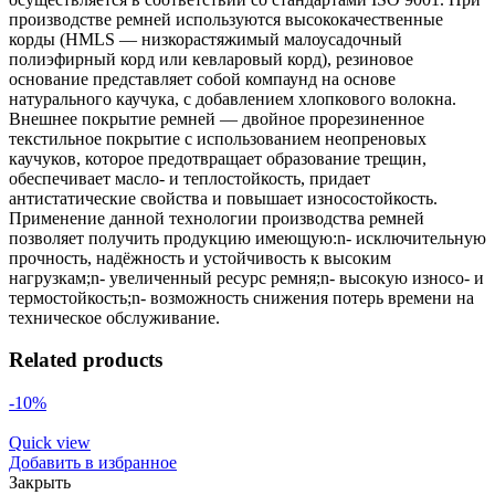
производстве ремней используются высококачественные
корды (HMLS — низкорастяжимый малоусадочный
полиэфирный корд или кевларовый корд), резиновое
основание представляет собой компаунд на основе
натурального каучука, с добавлением хлопкового волокна.
Внешнее покрытие ремней — двойное прорезиненное
текстильное покрытие с использованием неопреновых
каучуков, которое предотвращает образование трещин,
обеспечивает масло- и теплостойкость, придает
антистатические свойства и повышает износостойкость.
Применение данной технологии производства ремней
позволяет получить продукцию имеющую:n- исключительную
прочность, надёжность и устойчивость к высоким
нагрузкам;n- увеличенный ресурс ремня;n- высокую износо- и
термостойкость;n- возможность снижения потерь времени на
техническое обслуживание.
Related products
-10%
Quick view
Добавить в избранное
Закрыть