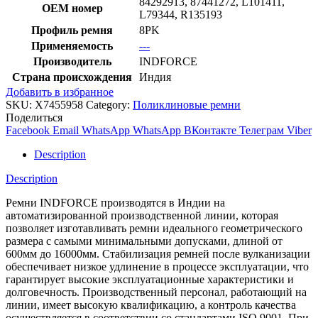
84292913, 87441272, L101411,
OEM номер
L79344, R135193
Профиль ремня
8PK
Применяемость
---
Производитель
INDFORCE
Страна происхождения
Индия
Добавить в избранное
SKU:
X7455958
Category:
Поликлиновые ремни
Поделиться
Facebook
Email
WhatsApp
WhatsApp
ВКонтакте
Телеграм
Viber
Description
Description
Ремни INDFORCE производятся в Индии на
автоматизированной производственной линии, которая
позволяет изготавливать ремни идеального геометрического
размера с самыми минимальными допусками, длиной от
600мм до 16000мм. Стабилизация ремней после вулканизации
обеспечивает низкое удлинение в процессе эксплуатации, что
гарантирует высокие эксплуатационные характеристики и
долговечность. Производственный персонал, работающий на
линии, имеет высокую квалификацию, а контроль качества
осуществляется в соответствии со стандартами ISO 9001. При