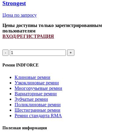
Strongest
quantity
Цена по запросу
Цены доступны только зарегистрированным
пользователям
ВХОД/РЕГИСТРАЦИЯ
8PK
1335
ремень
Ремни INDFORCE
поликлиновой
INDFORCE
Клиновые ремни
Strongest
Узкоклиновые ремни
quantity
Многоручьевые ремни
Вариаторные ремни
Зубчатые ремни
Поликлиновые ремни
Шестигранные ремни
Ремни стандарта RMA
Полезная информация