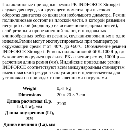
Поликлиновые приводные ремни PK INDFORCE Strongest
служат для передачи крутящего момента при высоких
оборотах двигателя со шкивами небольшого диаметра. Ремни
поликлиновые состоят из плоской части, в которой размешен
несущий слой (кордшнур на основе полиэфирных нитей),
слой резины и прорезиненной ткани, и продольных
клинообразных ребер из резины, свулканизированных в одно
изделие.Ремни могут эксплуатироваться при температуре
окружающей среды t° от -40°С до +60°С. Обозначение ремней
INDFORCE Strongest: Ремень поликлиновой 6PK-1000Lp, где
6- количество ручьев профиля, PK- сечение ремня, 1000Lp —
расчетная длина ремня (мм). Индийские приводные ремни
INDFORCE соответствуют всем международным стандартам,
имеют высокий ресурс эксплуатации и предназначены для
установки на приводах с повышенными нагрузками.
Weight
0,31 kg
Dimensions
20 × 20 × 3 cm
Длина расчетная (Lp,
2200
Ld, Lw), мм
Длина внутренняя (Li),
-
мм
Длина внешняя (La), мм
-