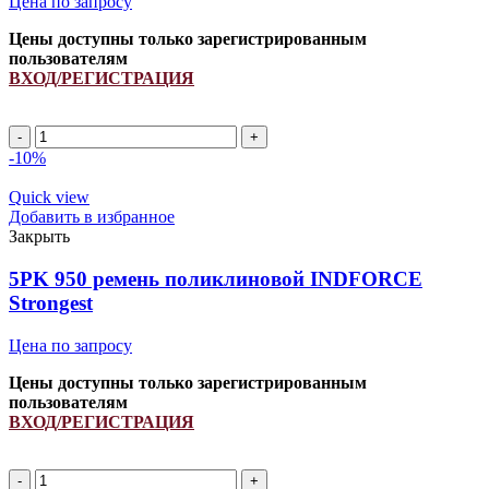
Цена по запросу
Цены доступны только зарегистрированным
пользователям
ВХОД/РЕГИСТРАЦИЯ
5PK
935
-10%
ремень
поликлиновой
Quick view
INDFORCE
Добавить в избранное
Strongest
Закрыть
quantity
5PK 950 ремень поликлиновой INDFORCE
Strongest
Цена по запросу
Цены доступны только зарегистрированным
пользователям
ВХОД/РЕГИСТРАЦИЯ
5PK