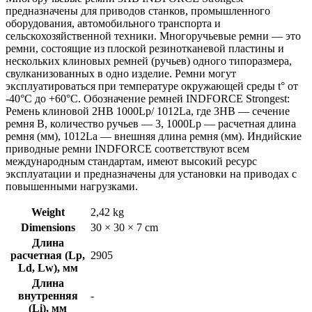
предназначены для приводов станков, промышленного
оборудования, автомобильного транспорта и
сельскохозяйственной техники. Многоручьевые ремни — это
ремни, состоящие из плоской резинотканевой пластины и
нескольких клиновых ремней (ручьев) одного типоразмера,
свулканизованных в одно изделие. Ремни могут
эксплуатироваться при температуре окружающей среды t° от
-40°С до +60°С. Обозначение ремней INDFORCE Strongest:
Ремень клиновой 2HB 1000Lp/ 1012La, где 3HB — сечение
ремня B, количество ручьев — 3, 1000Lp — расчетная длина
ремня (мм), 1012La — внешняя длина ремня (мм). Индийские
приводные ремни INDFORCE соответствуют всем
международным стандартам, имеют высокий ресурс
эксплуатации и предназначены для установки на приводах с
повышенными нагрузками.
Weight
2,42 kg
Dimensions
30 × 30 × 7 cm
Длина
расчетная (Lp,
2905
Ld, Lw), мм
Длина
внутренняя
-
(Li), мм