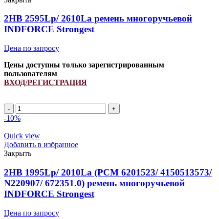
Strongest
quantity
2HB 2595Lp/ 2610La ремень многоручьевой
INDFORCE Strongest
Цена по запросу
Цены доступны только зарегистрированным
пользователям
ВХОД/РЕГИСТРАЦИЯ
2HB
2595Lp/
-10%
2610La
ремень
Quick view
многоручьевой
Добавить в избранное
INDFORCE
Закрыть
Strongest
quantity
2HB 1995Lp/ 2010La (РСМ 6201523/ 4150513573/
N220907/ 672351.0) ремень многоручьевой
INDFORCE Strongest
Цена по запросу