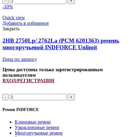
2670Lp/
-10%
2682La
(PCM
Quick view
6201522)
Добавить в избранное
ремень
Закрыть
многоручьевой
INDFORCE
2HB 2750Lp/ 2762La (PCM 6201363) ремень
Strongest
многоручьевой INDFORCE Unlimit
quantity
Цена по запросу
Цены доступны только зарегистрированным
пользователям
ВХОД/РЕГИСТРАЦИЯ
2HB
2750Lp/
2762La
Ремни INDFORCE
(PCM
6201363)
Клиновые ремни
ремень
Узкоклиновые ремни
многоручьевой
Многоручьевые ремни
INDFORCE