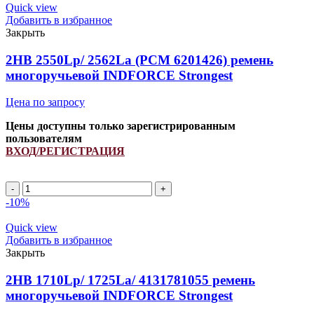
INDFORCE
Quick view
quantity
Добавить в избранное
Закрыть
2HB 2550Lp/ 2562La (PCM 6201426) ремень
многоручьевой INDFORCE Strongest
Цена по запросу
Цены доступны только зарегистрированным
пользователям
ВХОД/РЕГИСТРАЦИЯ
2HB
2550Lp/
-10%
2562La
(PCM
Quick view
6201426)
Добавить в избранное
ремень
Закрыть
многоручьевой
INDFORCE
2HB 1710Lp/ 1725La/ 4131781055 ремень
Strongest
многоручьевой INDFORCE Strongest
quantity