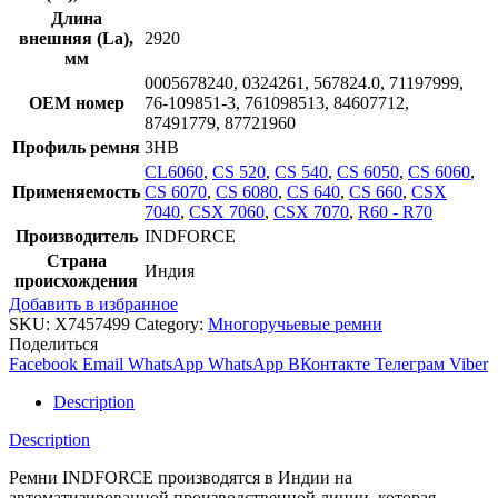
Длина
внешняя (La),
2920
мм
0005678240, 0324261, 567824.0, 71197999,
OEM номер
76-109851-3, 761098513, 84607712,
87491779, 87721960
Профиль ремня
3HB
CL6060
,
CS 520
,
CS 540
,
CS 6050
,
CS 6060
,
Применяемость
CS 6070
,
CS 6080
,
CS 640
,
CS 660
,
CSX
7040
,
CSX 7060
,
CSX 7070
,
R60 - R70
Производитель
INDFORCE
Страна
Индия
происхождения
Добавить в избранное
SKU:
X7457499
Category:
Многоручьевые ремни
Поделиться
Facebook
Email
WhatsApp
WhatsApp
ВКонтакте
Телеграм
Viber
Description
Description
Ремни INDFORCE производятся в Индии на
автоматизированной производственной линии, которая