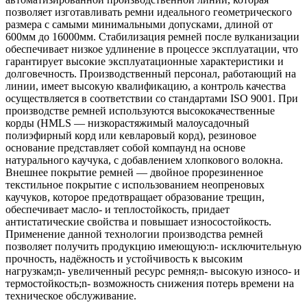
позволяет изготавливать ремни идеального геометрического
размера с самыми минимальными допусками, длиной от
600мм до 16000мм. Стабилизация ремней после вулканизации
обеспечивает низкое удлинение в процессе эксплуатации, что
гарантирует высокие эксплуатационные характеристики и
долговечность. Производственный персонал, работающий на
линии, имеет высокую квалификацию, а контроль качества
осуществляется в соответствии со стандартами ISO 9001. При
производстве ремней используются высококачественные
корды (HMLS — низкорастяжимый малоусадочный
полиэфирный корд или кевларовый корд), резиновое
основание представляет собой компаунд на основе
натурального каучука, с добавлением хлопкового волокна.
Внешнее покрытие ремней — двойное прорезиненное
текстильное покрытие с использованием неопреновых
каучуков, которое предотвращает образование трещин,
обеспечивает масло- и теплостойкость, придает
антистатические свойства и повышает износостойкость.
Применение данной технологии производства ремней
позволяет получить продукцию имеющую:n- исключительную
прочность, надёжность и устойчивость к высоким
нагрузкам;n- увеличенный ресурс ремня;n- высокую износо- и
термостойкость;n- возможность снижения потерь времени на
техническое обслуживание.