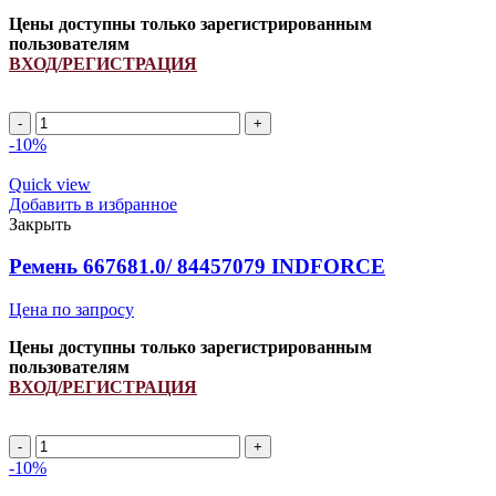
Цены доступны только зарегистрированным
пользователям
ВХОД/РЕГИСТРАЦИЯ
2HB
1995Lp/
-10%
2010La
(РСМ
Quick view
6201523/
Добавить в избранное
4150513573/
Закрыть
N220907/
672351.0)
Ремень 667681.0/ 84457079 INDFORCE
ремень
многоручьевой
Цена по запросу
INDFORCE
Strongest
Цены доступны только зарегистрированным
quantity
пользователям
ВХОД/РЕГИСТРАЦИЯ
Ремень
667681.0/
-10%
84457079