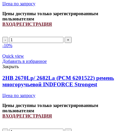
Цена по запросу
Цены доступны только зарегистрированным
пользователям
ВХОД/РЕГИСТРАЦИЯ
2HB
1710Lp/
-10%
1725La/
4131781055
Quick view
ремень
Добавить в избранное
многоручьевой
Закрыть
INDFORCE
Strongest
2HB 2670Lp/ 2682La (PCM 6201522) ремень
quantity
многоручьевой INDFORCE Strongest
Цена по запросу
Цены доступны только зарегистрированным
пользователям
ВХОД/РЕГИСТРАЦИЯ
2HB