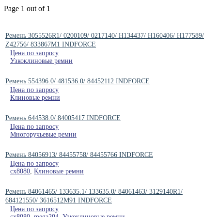
Page 1 out of 1
Ремень 3055526R1/ 0200109/ 0217140/ H134437/ H160406/ H177589/
Z42756/ 833867M1 INDFORCE
Цена по запросу
Узкоклиновые ремни
Ремень 554396.0/ 481536.0/ 84452112 INDFORCE
Цена по запросу
Клиновые ремни
Ремень 644538.0/ 84005417 INDFORCE
Цена по запросу
Многоручьевые ремни
Ремень 84056913/ 84455758/ 84455766 INDFORCE
Цена по запросу
cx8080
,
Клиновые ремни
Ремень 84061465/ 133635.1/ 133635.0/ 84061463/ 3129140R1/
684121550/ 3616512M91 INDFORCE
Цена по запросу
cx8080
,
mega204
,
Узкоклиновые ремни