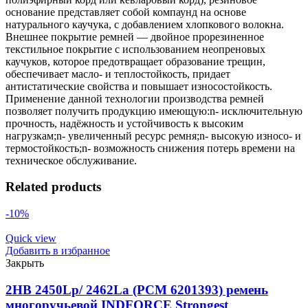
основание представляет собой компаунд на основе
натурального каучука, с добавлением хлопкового волокна.
Внешнее покрытие ремней — двойное прорезиненное
текстильное покрытие с использованием неопреновых
каучуков, которое предотвращает образование трещин,
обеспечивает масло- и теплостойкость, придает
антистатические свойства и повышает износостойкость.
Применение данной технологии производства ремней
позволяет получить продукцию имеющую:n- исключительную
прочность, надёжность и устойчивость к высоким
нагрузкам;n- увеличенный ресурс ремня;n- высокую износо- и
термостойкость;n- возможность снижения потерь времени на
техническое обслуживание.
Related products
-10%
Quick view
Добавить в избранное
Закрыть
2HB 2450Lp/ 2462La (PCM 6201393) ремень
многоручьевой INDFORCE Strongest