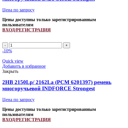
Цена по запросу
Цены доступны только зарегистрированным
пользователям
ВХОД/РЕГИСТРАЦИЯ
2HB
2450Lp/
-10%
2462La
(PCM
Quick view
6201393)
Добавить в избранное
ремень
Закрыть
многоручьевой
INDFORCE
2HB 2150Lp/ 2162La (PCM 6201397) ремень
Strongest
многоручьевой INDFORCE Strongest
quantity
Цена по запросу
Цены доступны только зарегистрированным
пользователям
ВХОД/РЕГИСТРАЦИЯ