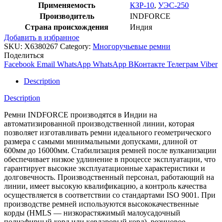
Применяемость
КЗР-10
,
УЭС-250
Производитель
INDFORCE
Страна происхождения
Индия
Добавить в избранное
SKU:
X6380267
Category:
Многоручьевые ремни
Поделиться
Facebook
Email
WhatsApp
WhatsApp
ВКонтакте
Телеграм
Viber
Description
Description
Ремни INDFORCE производятся в Индии на
автоматизированной производственной линии, которая
позволяет изготавливать ремни идеального геометрического
размера с самыми минимальными допусками, длиной от
600мм до 16000мм. Стабилизация ремней после вулканизации
обеспечивает низкое удлинение в процессе эксплуатации, что
гарантирует высокие эксплуатационные характеристики и
долговечность. Производственный персонал, работающий на
линии, имеет высокую квалификацию, а контроль качества
осуществляется в соответствии со стандартами ISO 9001. При
производстве ремней используются высококачественные
корды (HMLS — низкорастяжимый малоусадочный
полиэфирный корд или кевларовый корд), резиновое