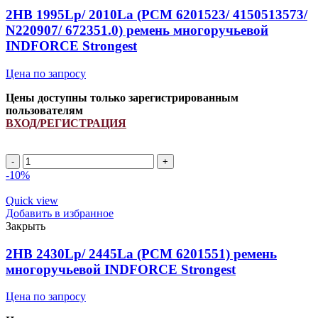
quantity
2HB 1995Lp/ 2010La (РСМ 6201523/ 4150513573/
N220907/ 672351.0) ремень многоручьевой
INDFORCE Strongest
Цена по запросу
Цены доступны только зарегистрированным
пользователям
ВХОД/РЕГИСТРАЦИЯ
2HB
1995Lp/
-10%
2010La
(РСМ
Quick view
6201523/
Добавить в избранное
4150513573/
Закрыть
N220907/
672351.0)
2HB 2430Lp/ 2445La (РСМ 6201551) ремень
ремень
многоручьевой INDFORCE Strongest
многоручьевой
INDFORCE
Цена по запросу
Strongest
quantity