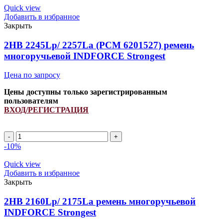
(PCM
Quick view
6201363)
Добавить в избранное
ремень
Закрыть
многоручьевой
INDFORCE
2HB 2245Lp/ 2257La (PCM 6201527) ремень
Unlimit
многоручьевой INDFORCE Strongest
quantity
Цена по запросу
Цены доступны только зарегистрированным
пользователям
ВХОД/РЕГИСТРАЦИЯ
2HB
2245Lp/
-10%
2257La
(PCM
Quick view
6201527)
Добавить в избранное
ремень
Закрыть
многоручьевой
INDFORCE
2HB 2160Lp/ 2175La ремень многоручьевой
Strongest
INDFORCE Strongest
quantity