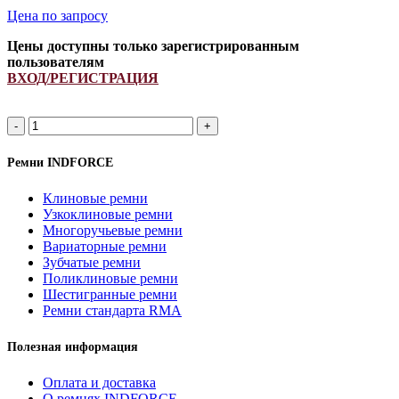
Цена по запросу
Цены доступны только зарегистрированным
пользователям
ВХОД/РЕГИСТРАЦИЯ
2HB
2160Lp/
2175La
Ремни INDFORCE
ремень
многоручьевой
Клиновые ремни
INDFORCE
Узкоклиновые ремни
Strongest
Многоручьевые ремни
quantity
Вариаторные ремни
Зубчатые ремни
Поликлиновые ремни
Шестигранные ремни
Ремни стандарта RMA
Полезная информация
Оплата и доставка
О ремнях INDFORCE