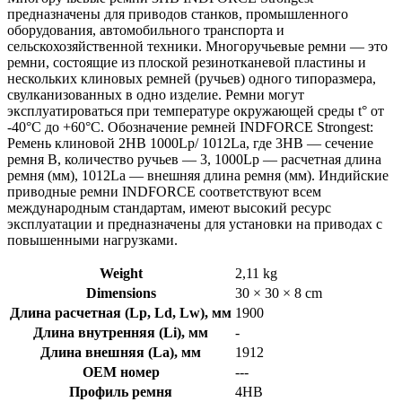
предназначены для приводов станков, промышленного
оборудования, автомобильного транспорта и
сельскохозяйственной техники. Многоручьевые ремни — это
ремни, состоящие из плоской резинотканевой пластины и
нескольких клиновых ремней (ручьев) одного типоразмера,
свулканизованных в одно изделие. Ремни могут
эксплуатироваться при температуре окружающей среды t° от
-40°С до +60°С. Обозначение ремней INDFORCE Strongest:
Ремень клиновой 2HB 1000Lp/ 1012La, где 3HB — сечение
ремня B, количество ручьев — 3, 1000Lp — расчетная длина
ремня (мм), 1012La — внешняя длина ремня (мм). Индийские
приводные ремни INDFORCE соответствуют всем
международным стандартам, имеют высокий ресурс
эксплуатации и предназначены для установки на приводах с
повышенными нагрузками.
Weight
2,11 kg
Dimensions
30 × 30 × 8 cm
Длина расчетная (Lp, Ld, Lw), мм
1900
Длина внутренняя (Li), мм
-
Длина внешняя (La), мм
1912
OEM номер
---
Профиль ремня
4HB