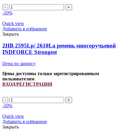
2HB
2150Lp/
-10%
2162La
(PCM
Quick view
6201397)
Добавить в избранное
ремень
Закрыть
многоручьевой
INDFORCE
2HB 2595Lp/ 2610La ремень многоручьевой
Strongest
INDFORCE Strongest
quantity
Цена по запросу
Цены доступны только зарегистрированным
пользователям
ВХОД/РЕГИСТРАЦИЯ
2HB
2595Lp/
-10%
2610La
ремень
Quick view
многоручьевой
Добавить в избранное
INDFORCE
Закрыть
Strongest