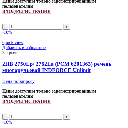
Цены доступны только зарегистрированным
пользователям
ВХОД/РЕГИСТРАЦИЯ
2HB
2430Lp/
-10%
2445La
(РСМ
Quick view
6201551)
Добавить в избранное
ремень
Закрыть
многоручьевой
INDFORCE
2HB 2750Lp/ 2762La (PCM 6201363) ремень
Strongest
многоручьевой INDFORCE Unlimit
quantity
Цена по запросу
Цены доступны только зарегистрированным
пользователям
ВХОД/РЕГИСТРАЦИЯ
2HB
2750Lp/
-10%
2762La