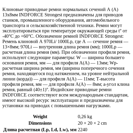
Клиновые приводные ремни нормальных сечений А (А)
13х8мм INDFORCE Strongest предназначены для приводов
станков, промышленного оборудования, автомобильного
транспорта и сельскохозяйственной техники. Ремни могут
эксплуатироваться при температуре окружающей среды t° от
-40°С до +60°С. Обозначение ремней INDFORCE Strongest:
Ремень клиновой А 970Li/ 1000Lp, где А — сечение ремня —
13×8мм; 970Li — внутренняя длина ремня (мм); 1000Lp —
расчетная длина ремня (мм). При обозначении профиля ремня,
используют следующие параметры: W — ширина большего
основания ремня, мм — для профиля А(А) — 13мм; Wp-
расчетная ширина ремня, мм (ширина поперечного сечения
ремня, находящегося под натяжением, на уровне нейтральной
линии (корда)) — для профиля А(А) — 11мм; Т-высота
профиля ремня, мм — для профиля А(А) — 8мм; a-угол клина
ремня, равный (40±1)°. Индийские приводные ремни
INDFORCE соответствуют всем международным стандартам,
имеют высокий ресурс эксплуатации и предназначены для
установки на приводах с повышенными нагрузками.
Weight
0,26 kg
Dimensions
20 × 20 × 2 cm
Длина расчетная (Lp, Ld, Lw), мм
2240