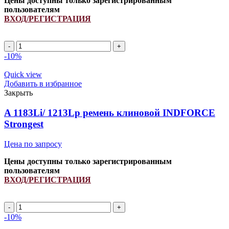
Цены доступны только зарегистрированным
пользователям
ВХОД/РЕГИСТРАЦИЯ
A
1320Li/
-10%
1350Lp
ремень
Quick view
клиновой
Добавить в избранное
INDFORCE
Закрыть
Strongest
quantity
A 1183Li/ 1213Lp ремень клиновой INDFORCE
Strongest
Цена по запросу
Цены доступны только зарегистрированным
пользователям
ВХОД/РЕГИСТРАЦИЯ
A
1183Li/
-10%
1213Lp