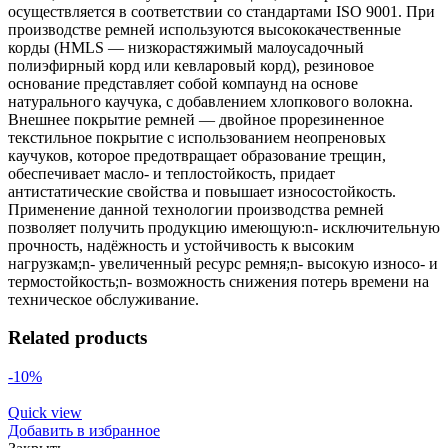
осуществляется в соответствии со стандартами ISO 9001. При
производстве ремней используются высококачественные
корды (HMLS — низкорастяжимый малоусадочный
полиэфирный корд или кевларовый корд), резиновое
основание представляет собой компаунд на основе
натурального каучука, с добавлением хлопкового волокна.
Внешнее покрытие ремней — двойное прорезиненное
текстильное покрытие с использованием неопреновых
каучуков, которое предотвращает образование трещин,
обеспечивает масло- и теплостойкость, придает
антистатические свойства и повышает износостойкость.
Применение данной технологии производства ремней
позволяет получить продукцию имеющую:n- исключительную
прочность, надёжность и устойчивость к высоким
нагрузкам;n- увеличенный ресурс ремня;n- высокую износо- и
термостойкость;n- возможность снижения потерь времени на
техническое обслуживание.
Related products
-10%
Quick view
Добавить в избранное