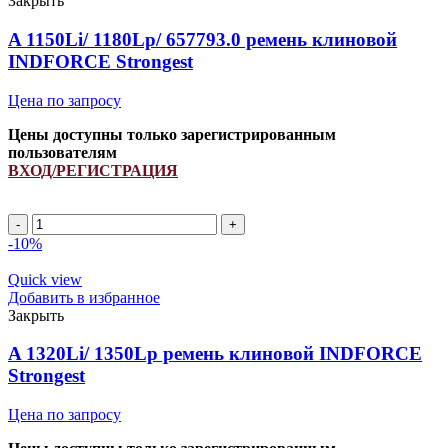
Закрыть
A 1150Li/ 1180Lp/ 657793.0 ремень клиновой
INDFORCE Strongest
Цена по запросу
Цены доступны только зарегистрированным
пользователям
ВХОД/РЕГИСТРАЦИЯ
A
1150Li/
-10%
1180Lp/
657793.0
Quick view
ремень
Добавить в избранное
клиновой
Закрыть
INDFORCE
Strongest
A 1320Li/ 1350Lp ремень клиновой INDFORCE
quantity
Strongest
Цена по запросу