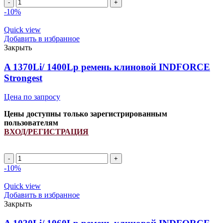
A
1120Li/
-10%
1150Lp
ремень
Quick view
клиновой
Добавить в избранное
INDFORCE
Закрыть
Strongest
quantity
A 1370Li/ 1400Lp ремень клиновой INDFORCE
Strongest
Цена по запросу
Цены доступны только зарегистрированным
пользователям
ВХОД/РЕГИСТРАЦИЯ
A
1370Li/
-10%
1400Lp
ремень
Quick view
клиновой
Добавить в избранное
INDFORCE
Закрыть
Strongest
quantity