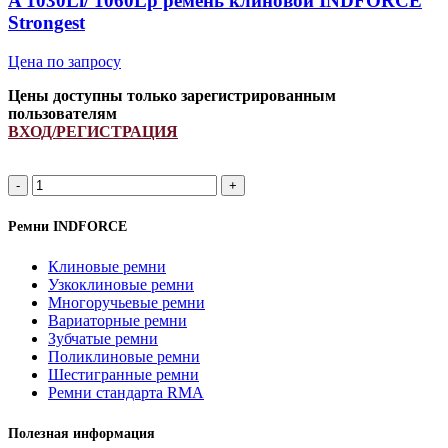
A 1030Li/ 1060Lp ремень клиновой INDFORCE
Strongest
Цена по запросу
Цены доступны только зарегистрированным
пользователям
ВХОД/РЕГИСТРАЦИЯ
A
1030Li/
1060Lp
Ремни INDFORCE
ремень
клиновой
Клиновые ремни
INDFORCE
Узкоклиновые ремни
Strongest
Многоручьевые ремни
quantity
Вариаторные ремни
Зубчатые ремни
Поликлиновые ремни
Шестигранные ремни
Ремни стандарта RMA
Полезная информация