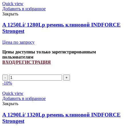
ремень
Quick view
клиновой
Добавить в избранное
INDFORCE
Закрыть
Strongest
quantity
A 1250Li/ 1280Lp ремень клиновой INDFORCE
Strongest
Цена по запросу
Цены доступны только зарегистрированным
пользователям
ВХОД/РЕГИСТРАЦИЯ
A
1250Li/
-10%
1280Lp
ремень
Quick view
клиновой
Добавить в избранное
INDFORCE
Закрыть
Strongest
quantity
A 1290Li/ 1320Lp ремень клиновой INDFORCE
Strongest