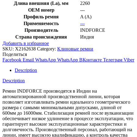
Длина внешняя (La), мм
2260
OEM номер
---
Профиль ремня
A (A)
Применяемость
---
Производитель
INDFORCE
Страна происхождения
Индия
Добавить в избранное
SKU:
X2162638
Category:
Клиновые ремни
Поделиться
Facebook
Email
WhatsApp
WhatsApp
ВКонтакте
Телеграм
Viber
Description
Description
Ремни INDFORCE производятся в Индии на
автоматизированной производственной линии, которая
позволяет изготавливать ремни идеального геометрического
размера с самыми минимальными допусками, длиной от
600мм до 16000мм. Стабилизация ремней после вулканизации
обеспечивает низкое удлинение в процессе эксплуатации, что
гарантирует высокие эксплуатационные характеристики и
долговечность. Производственный персонал, работающий на
линии, имеет высокую квалификацию, а контроль качества