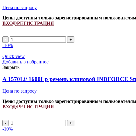
Цена по запросу
Цены доступны только зарегистрированным пользователя
ВХОД/РЕГИСТРАЦИЯ
A
1370Li/
-10%
1400Lp
ремень
Quick view
клиновой
Добавить в избранное
INDFORCE
Закрыть
Strongest
quantity
A 1570Li/ 1600Lp ремень клиновой INDFORCE Str
Цена по запросу
Цены доступны только зарегистрированным пользователя
ВХОД/РЕГИСТРАЦИЯ
A
1570Li/
-10%
1600Lp