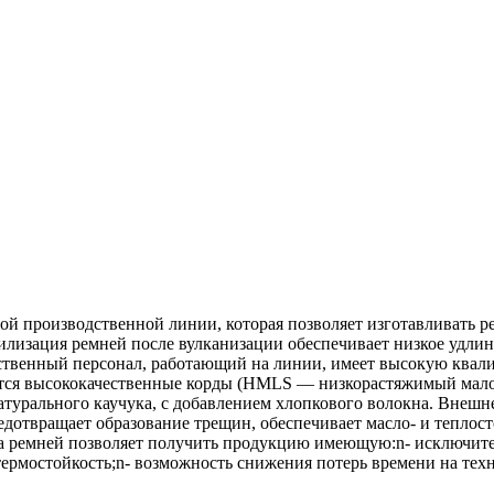
 производственной линии, которая позволяет изготавливать ре
изация ремней после вулканизации обеспечивает низкое удлине
твенный персонал, работающий на линии, имеет высокую квалиф
уются высококачественные корды (HMLS — низкорастяжимый мал
натурального каучука, с добавлением хлопкового волокна. Внеш
дотвращает образование трещин, обеспечивает масло- и теплост
а ремней позволяет получить продукцию имеющую:n- исключите
термостойкость;n- возможность снижения потерь времени на тех