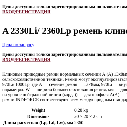
Цены доступны только зарегистрированным пользователя
ВХОД/РЕГИСТРАЦИЯ
A 2330Li/ 2360Lp ремень кли
Цена по запросу
Цены доступны только зарегистрированным пользователя
ВХОД/РЕГИСТРАЦИЯ
Клиновые приводные ремни нормальных сечений А (А) 13х8мм
сельскохозяйственной техники. Ремни могут эксплуатироватьс
970Li/ 1000Lp, где А — сечение ремня — 13×8мм; 970Li — вну
параметры: W — ширина большего основания ремня, мм — для 
на уровне нейтральной линии (корда)) — для профиля А(А) — 
ремни INDFORCE соответствуют всем международным стандарт
Weight
0,28 kg
Dimensions
20 × 20 × 2 cm
Длина расчетная (Lp, Ld, Lw), мм
2360