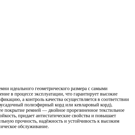
мни идеального геометрического размера с самыми
ние в процессе эксплуатации, что гарантирует высокие
икацию, а контроль качества осуществляется в соответствии
оусадочный полиэфирный корд или кевларовый корд),
нее покрытие ремней — двойное прорезиненное текстильное
ойкость, придает антистатические свойства и повышает
льную прочность, надёжность и устойчивость к высоким
ническое обслуживание.