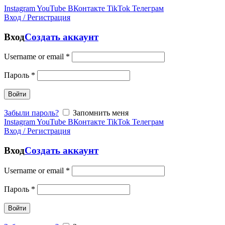
Instagram
YouTube
ВКонтакте
TikTok
Телеграм
Вход / Регистрация
Вход
Создать аккаунт
Username or email
*
Пароль
*
Войти
Забыли пароль?
Запомнить меня
Instagram
YouTube
ВКонтакте
TikTok
Телеграм
Вход / Регистрация
Вход
Создать аккаунт
Username or email
*
Пароль
*
Войти