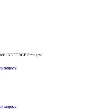
овой INDFORCE Strongest
по запросу
м
по запросу