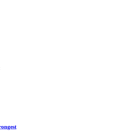
м
ongest