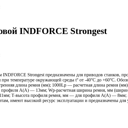
м
новой INDFORCE Strongest
м
 INDFORCE Strongest предназначены для приводов станков, пр
я при температуре окружающей среды t° от -40°С до +60°С. Обо
тренняя длина ремня (мм); 1000Lp — расчетная длина ремня (мм
профиля А(А) — 13мм; Wp-расчетная ширина ремня, мм (ширина
11мм; Т-высота профиля ремня, мм — для профиля А(А) — 8мм; 
ам, имеют высокий ресурс эксплуатации и предназначены для 