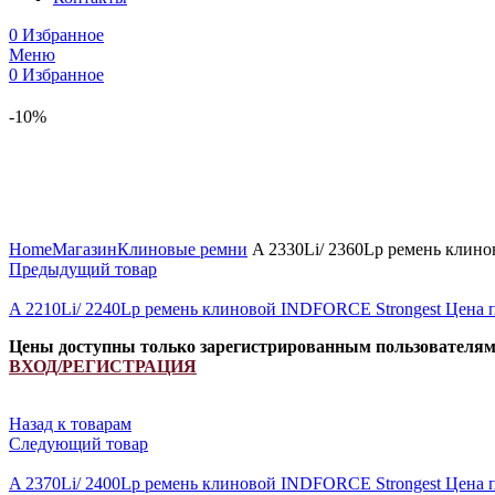
0
Избранное
Меню
0
Избранное
-10%
Увеличить
Home
Магазин
Клиновые ремни
A 2330Li/ 2360Lp ремень клин
Предыдущий товар
A 2210Li/ 2240Lp ремень клиновой INDFORCE Strongest
Цена 
Цены доступны только зарегистрированным пользователя
ВХОД/РЕГИСТРАЦИЯ
Назад к товарам
Следующий товар
A 2370Li/ 2400Lp ремень клиновой INDFORCE Strongest
Цена 