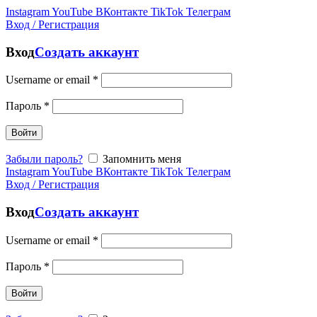
Instagram
YouTube
ВКонтакте
TikTok
Телеграм
Вход / Регистрация
Вход
Создать аккаунт
Username or email
*
Пароль
*
Войти
Забыли пароль?
Запомнить меня
Instagram
YouTube
ВКонтакте
TikTok
Телеграм
Вход / Регистрация
Вход
Создать аккаунт
Username or email
*
Пароль
*
Войти