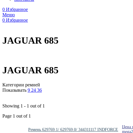
0
Избранное
Меню
0
Избранное
JAGUAR 685
JAGUAR 685
Категории ремней
Показывать
9
24
36
Showing 1 - 1 out of 1
Page 1 out of 1
Цена 
Ремень 629769.1/ 629769.0/ 344311117 INDFORCE
mega2