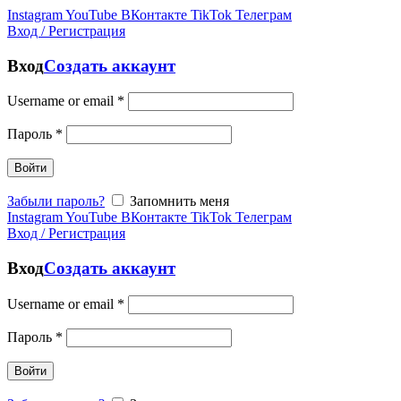
Instagram
YouTube
ВКонтакте
TikTok
Телеграм
Вход / Регистрация
Вход
Создать аккаунт
Username or email
*
Пароль
*
Войти
Забыли пароль?
Запомнить меня
Instagram
YouTube
ВКонтакте
TikTok
Телеграм
Вход / Регистрация
Вход
Создать аккаунт
Username or email
*
Пароль
*
Войти