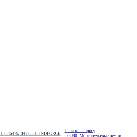
Цена по запросу
85/ 87546479/ 84175581 INDFORCE
cx8080
,
Многоручьевые ремни