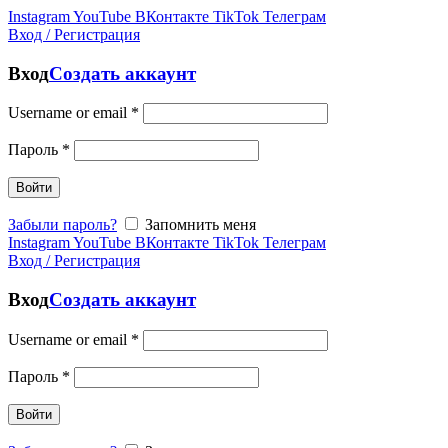
Instagram
YouTube
ВКонтакте
TikTok
Телеграм
Вход / Регистрация
Вход
Создать аккаунт
Username or email
*
Пароль
*
Войти
Забыли пароль?
Запомнить меня
Instagram
YouTube
ВКонтакте
TikTok
Телеграм
Вход / Регистрация
Вход
Создать аккаунт
Username or email
*
Пароль
*
Войти