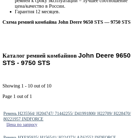
ремней к сроку эксплуатации = лучшее соотношение
цена/качество в России.
Гарантия 12 месяцев.
Схема ремней комбайна John Deere 9650 STS — 9750 STS
John Deere 9650
Каталог ремней комбайнов
STS - 9750 STS
Showing 1 - 10 out of 10
Page 1 out of 1
Ремень H235564/ H204747/ 71442255/ D41991800/ H22709/ H228470/
80221957 INDFORCE
Цена по запросу
Ремень HXE95935/ H156541/ H224373/ AZ62552 INDFORCE