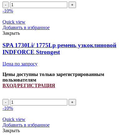
SPA
3305Li/
-10%
3350Lp
ремень
Quick view
узкоклиновой
Добавить в избранное
INDFORCE
Закрыть
Strongest
quantity
SPA 1730Li/ 1775Lp ремень узкоклиновой
INDFORCE Strongest
Цена по запросу
Цены доступны только зарегистрированным
пользователям
ВХОД/РЕГИСТРАЦИЯ
SPA
1730Li/
-10%
1775Lp
ремень
Quick view
узкоклиновой
Добавить в избранное
INDFORCE
Закрыть
Strongest