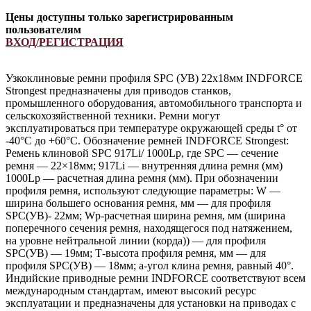
Цены доступны только зарегистрированным
пользователям
ВХОД/РЕГИСТРАЦИЯ
Узкоклиновые ремни профиля SPC (УB) 22х18мм INDFORCE
Strongest предназначены для приводов станков,
промышленного оборудования, автомобильного транспорта и
сельскохозяйственной техники. Ремни могут
эксплуатироваться при температуре окружающей среды t° от
-40°С до +60°С. Обозначение ремней INDFORCE Strongest:
Ремень клиновой SPC 917Li/ 1000Lp, где SPC — сечение
ремня — 22×18мм; 917Li — внутренняя длина ремня (мм)
1000Lp — расчетная длина ремня (мм). При обозначении
профиля ремня, используют следующие параметры: W —
ширина большего основания ремня, мм — для профиля
SPC(УB)- 22мм; Wp-расчетная ширина ремня, мм (ширина
поперечного сечения ремня, находящегося под натяжением,
на уровне нейтральной линии (корда)) — для профиля
SPC(УB) — 19мм; Т-высота профиля ремня, мм — для
профиля SPC(УB) — 18мм; a-угол клина ремня, равный 40°.
Индийские приводные ремни INDFORCE соответствуют всем
международным стандартам, имеют высокий ресурс
эксплуатации и предназначены для установки на приводах с