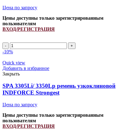
Цена по запросу
Цены доступны только зарегистрированным
пользователям
ВХОД/РЕГИСТРАЦИЯ
Ремень
84061465/
-10%
133635.1/
133635.0/
Quick view
84061463/
Добавить в избранное
3129140R1/
Закрыть
684121550/
3616512M91
SPA 3305Li/ 3350Lp ремень узкоклиновой
INDFORCE
INDFORCE Strongest
quantity
Цена по запросу
Цены доступны только зарегистрированным
пользователям
ВХОД/РЕГИСТРАЦИЯ