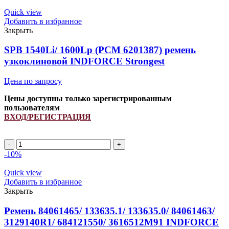
621903.0
INDFORCE
Quick view
quantity
Добавить в избранное
Закрыть
SPB 1540Li/ 1600Lp (РСМ 6201387) ремень
узкоклиновой INDFORCE Strongest
Цена по запросу
Цены доступны только зарегистрированным
пользователям
ВХОД/РЕГИСТРАЦИЯ
SPB
1540Li/
-10%
1600Lp
(РСМ
Quick view
6201387)
Добавить в избранное
ремень
Закрыть
узкоклиновой
INDFORCE
Ремень 84061465/ 133635.1/ 133635.0/ 84061463/
Strongest
3129140R1/ 684121550/ 3616512M91 INDFORCE
quantity