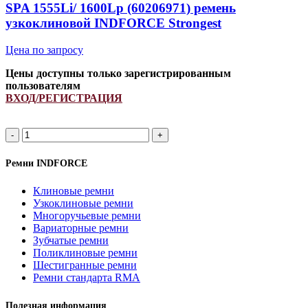
quantity
SPA 1555Li/ 1600Lp (60206971) ремень
узкоклиновой INDFORCE Strongest
Цена по запросу
Цены доступны только зарегистрированным
пользователям
ВХОД/РЕГИСТРАЦИЯ
SPA
1555Li/
1600Lp
Ремни INDFORCE
(60206971)
ремень
Клиновые ремни
узкоклиновой
Узкоклиновые ремни
INDFORCE
Многоручьевые ремни
Strongest
Вариаторные ремни
quantity
Зубчатые ремни
Поликлиновые ремни
Шестигранные ремни
Ремни стандарта RMA
Полезная информация