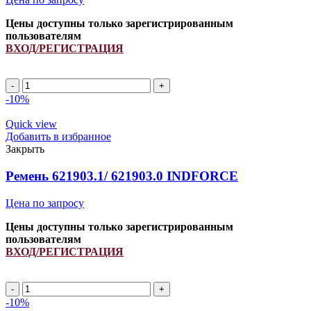
Цены доступны только зарегистрированным
пользователям
ВХОД/РЕГИСТРАЦИЯ
SPA
1655Li/
-10%
1700Lp
ремень
Quick view
узкоклиновой
Добавить в избранное
INDFORCE
Закрыть
Strongest
quantity
Ремень 621903.1/ 621903.0 INDFORCE
Цена по запросу
Цены доступны только зарегистрированным
пользователям
ВХОД/РЕГИСТРАЦИЯ
Ремень
621903.1/
-10%