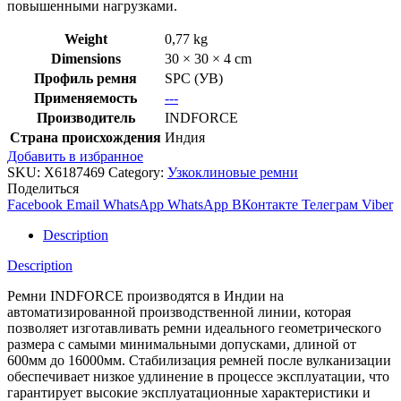
повышенными нагрузками.
Weight
0,77 kg
Dimensions
30 × 30 × 4 cm
Профиль ремня
SPC (УВ)
Применяемость
---
Производитель
INDFORCE
Страна происхождения
Индия
Добавить в избранное
SKU:
X6187469
Category:
Узкоклиновые ремни
Поделиться
Facebook
Email
WhatsApp
WhatsApp
ВКонтакте
Телеграм
Viber
Description
Description
Ремни INDFORCE производятся в Индии на
автоматизированной производственной линии, которая
позволяет изготавливать ремни идеального геометрического
размера с самыми минимальными допусками, длиной от
600мм до 16000мм. Стабилизация ремней после вулканизации
обеспечивает низкое удлинение в процессе эксплуатации, что
гарантирует высокие эксплуатационные характеристики и