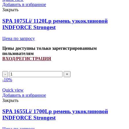
Добавить в избранное
Закрыть
SPA 1075Li/ 1120Lp ремень узкоклиновой
INDFORCE Strongest
Цена по запросу
Цены доступны только зарегистрированным
пользователям
ВХОД/РЕГИСТРАЦИЯ
SPA
1075Li/
-10%
1120Lp
ремень
Quick view
узкоклиновой
Добавить в избранное
INDFORCE
Закрыть
Strongest
quantity
SPA 1655Li/ 1700Lp ремень узкоклиновой
INDFORCE Strongest
Цена по запросу