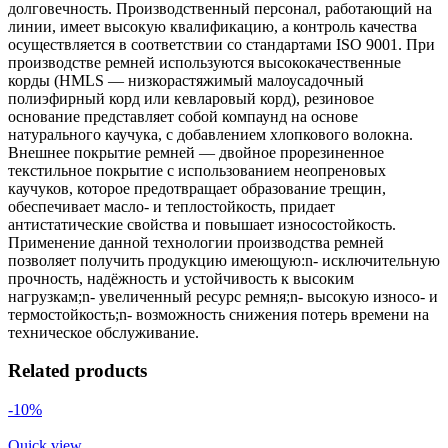
долговечность. Производственный персонал, работающий на
линии, имеет высокую квалификацию, а контроль качества
осуществляется в соответствии со стандартами ISO 9001. При
производстве ремней используются высококачественные
корды (HMLS — низкорастяжимый малоусадочный
полиэфирный корд или кевларовый корд), резиновое
основание представляет собой компаунд на основе
натурального каучука, с добавлением хлопкового волокна.
Внешнее покрытие ремней — двойное прорезиненное
текстильное покрытие с использованием неопреновых
каучуков, которое предотвращает образование трещин,
обеспечивает масло- и теплостойкость, придает
антистатические свойства и повышает износостойкость.
Применение данной технологии производства ремней
позволяет получить продукцию имеющую:n- исключительную
прочность, надёжность и устойчивость к высоким
нагрузкам;n- увеличенный ресурс ремня;n- высокую износо- и
термостойкость;n- возможность снижения потерь времени на
техническое обслуживание.
Related products
-10%
Quick view