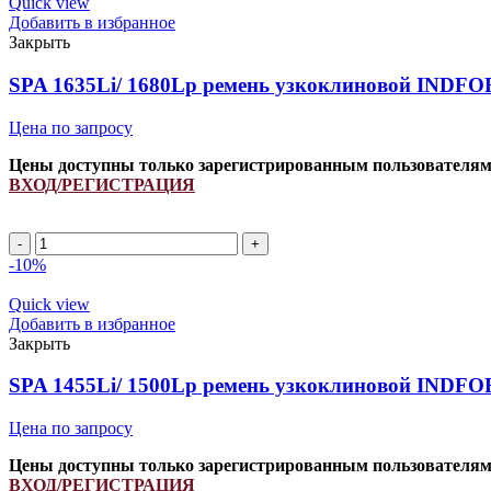
Quick view
Добавить в избранное
Закрыть
SPA 1635Li/ 1680Lp ремень узкоклиновой INDFOR
Цена по запросу
Цены доступны только зарегистрированным пользователя
ВХОД/РЕГИСТРАЦИЯ
SPA
1635Li/
-10%
1680Lp
ремень
Quick view
узкоклиновой
Добавить в избранное
INDFORCE
Закрыть
Strongest
quantity
SPA 1455Li/ 1500Lp ремень узкоклиновой INDFOR
Цена по запросу
Цены доступны только зарегистрированным пользователя
ВХОД/РЕГИСТРАЦИЯ