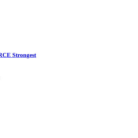
CE Strongest
м