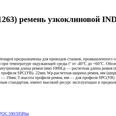
1263) ремень узкоклиновой IN
м
ngest предназначены для приводов станков, промышленного об
я при температуре окружающей среды t° от -40°С до +60°С. Об
внутренняя длина ремня (мм) 1000Lp — расчетная длина ремня 
профиля SPC(УB)- 22мм; Wp-расчетная ширина ремня, мм (шири
) — 19мм; Т-высота профиля ремня, мм — для профиля SPC(УB) 
м стандартам, имеют высокий ресурс эксплуатации и предназ
ОС 590/595Plus