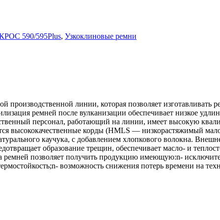
КРОС 590/595Plus
,
Узкоклиновые ремни
 производственной линии, которая позволяет изготавливать ре
изация ремней после вулканизации обеспечивает низкое удлине
твенный персонал, работающий на линии, имеет высокую квалиф
уются высококачественные корды (HMLS — низкорастяжимый мал
натурального каучука, с добавлением хлопкового волокна. Внеш
дотвращает образование трещин, обеспечивает масло- и теплост
а ремней позволяет получить продукцию имеющую:n- исключите
термостойкость;n- возможность снижения потерь времени на тех