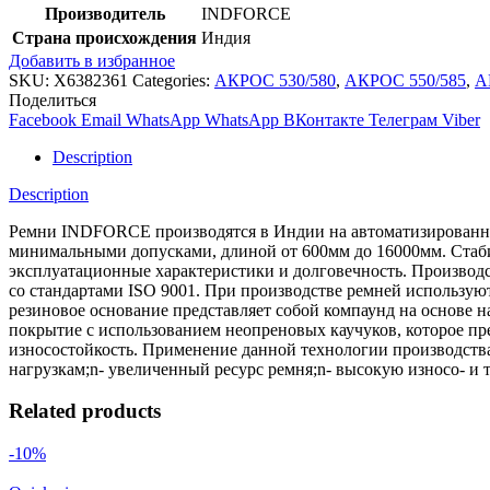
Производитель
INDFORCE
Страна происхождения
Индия
Добавить в избранное
SKU:
X6382361
Categories:
АКРОС 530/580
,
АКРОС 550/585
,
А
Поделиться
Facebook
Email
WhatsApp
WhatsApp
ВКонтакте
Телеграм
Viber
Description
Description
Ремни INDFORCE производятся в Индии на автоматизированной
минимальными допусками, длиной от 600мм до 16000мм. Стабил
эксплуатационные характеристики и долговечность. Производс
со стандартами ISO 9001. При производстве ремней использ
резиновое основание представляет собой компаунд на основе 
покрытие с использованием неопреновых каучуков, которое пре
износостойкость. Применение данной технологии производств
нагрузкам;n- увеличенный ресурс ремня;n- высокую износо- и 
Related products
-10%