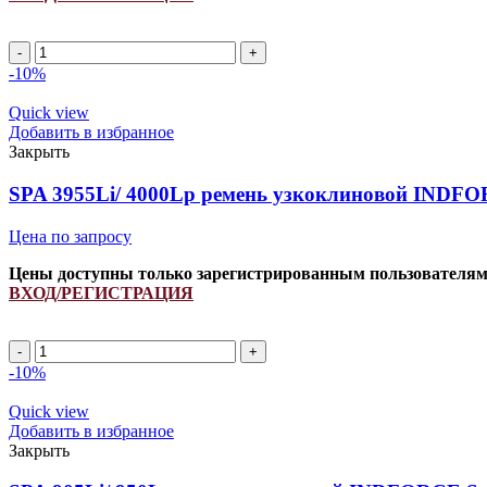
SPA
1455Li/
-10%
1500Lp
ремень
Quick view
узкоклиновой
Добавить в избранное
INDFORCE
Закрыть
Strongest
quantity
SPA 3955Li/ 4000Lp ремень узкоклиновой INDFOR
Цена по запросу
Цены доступны только зарегистрированным пользователя
ВХОД/РЕГИСТРАЦИЯ
SPA
3955Li/
-10%
4000Lp
ремень
Quick view
узкоклиновой
Добавить в избранное
INDFORCE
Закрыть
Strongest
quantity