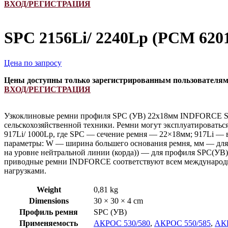
ВХОД/РЕГИСТРАЦИЯ
SPC 2156Li/ 2240Lp (РСМ 620
Цена по запросу
Цены доступны только зарегистрированным пользователя
ВХОД/РЕГИСТРАЦИЯ
Узкоклиновые ремни профиля SPC (УB) 22х18мм INDFORCE Stro
сельскохозяйственной техники. Ремни могут эксплуатироватьс
917Li/ 1000Lp, где SPC — сечение ремня — 22×18мм; 917Li — 
параметры: W — ширина большего основания ремня, мм — для 
на уровне нейтральной линии (корда)) — для профиля SPC(УB
приводные ремни INDFORCE соответствуют всем международны
нагрузками.
Weight
0,81 kg
Dimensions
30 × 30 × 4 cm
Профиль ремня
SPC (УВ)
Применяемость
АКРОС 530/580
,
АКРОС 550/585
,
АКР