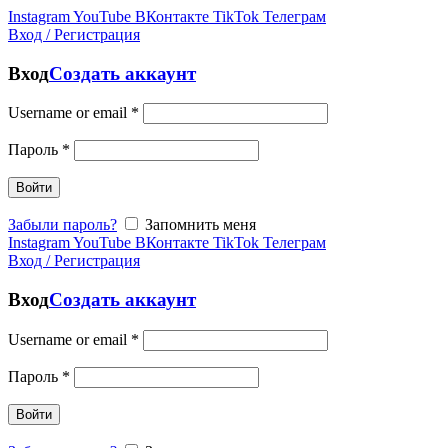
Instagram
YouTube
ВКонтакте
TikTok
Телеграм
Вход / Регистрация
Вход
Создать аккаунт
Username or email
*
Пароль
*
Войти
Забыли пароль?
Запомнить меня
Instagram
YouTube
ВКонтакте
TikTok
Телеграм
Вход / Регистрация
Вход
Создать аккаунт
Username or email
*
Пароль
*
Войти