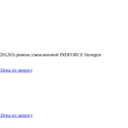
201263) ремень узкоклиновой INDFORCE Strongest
t
Цена по запросу
м
t
Цена по запросу
м