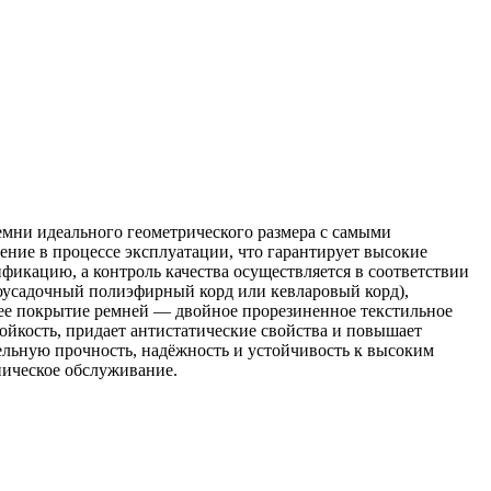
мни идеального геометрического размера с самыми
ние в процессе эксплуатации, что гарантирует высокие
икацию, а контроль качества осуществляется в соответствии
оусадочный полиэфирный корд или кевларовый корд),
нее покрытие ремней — двойное прорезиненное текстильное
ойкость, придает антистатические свойства и повышает
льную прочность, надёжность и устойчивость к высоким
ническое обслуживание.