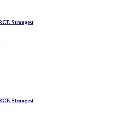
CE Strongest
м
CE Strongest
м