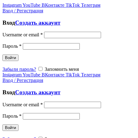
Instagram
YouTube
ВКонтакте
TikTok
Телеграм
Вход / Регистрация
Вход
Создать аккаунт
Username or email
*
Пароль
*
Войти
Забыли пароль?
Запомнить меня
Instagram
YouTube
ВКонтакте
TikTok
Телеграм
Вход / Регистрация
Вход
Создать аккаунт
Username or email
*
Пароль
*
Войти