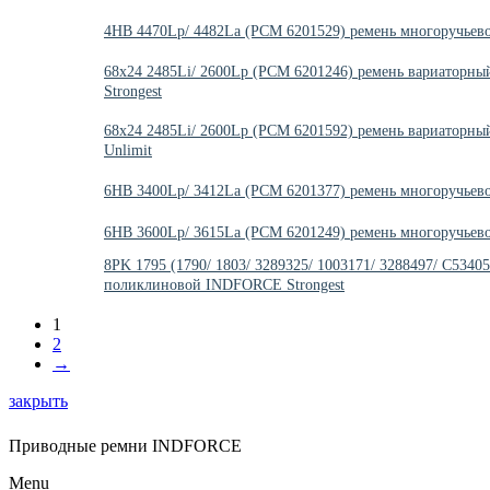
4HB 4470Lp/ 4482La (РСМ 6201529) ремень многоручьев
68x24 2485Li/ 2600Lp (PCM 6201246) ремень вариаторн
Strongest
68x24 2485Li/ 2600Lp (PCM 6201592) ремень вариаторн
Unlimit
6HB 3400Lp/ 3412La (PCM 6201377) ремень многоручьев
6HB 3600Lp/ 3615La (PCM 6201249) ремень многоручьев
8PK 1795 (1790/ 1803/ 3289325/ 1003171/ 3288497/ С5340
поликлиновой INDFORCE Strongest
1
2
→
закрыть
Приводные ремни INDFORCE
Menu