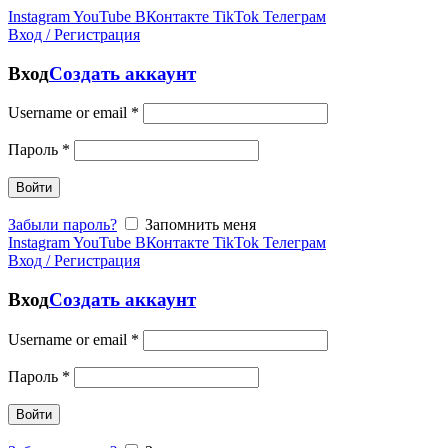
Instagram
YouTube
ВКонтакте
TikTok
Телеграм
Вход / Регистрация
Вход
Создать аккаунт
Username or email
*
Пароль
*
Войти
Забыли пароль?
Запомнить меня
Instagram
YouTube
ВКонтакте
TikTok
Телеграм
Вход / Регистрация
Вход
Создать аккаунт
Username or email
*
Пароль
*
Войти