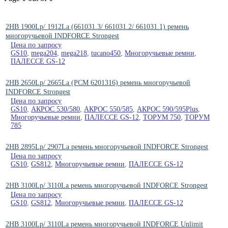
2HB 1900Lp/ 1912La (661031.3/ 661031.2/ 661031.1) ремень
многоручьевой INDFORCE Strongest
Цена по запросу
GS10
,
mega204
,
mega218
,
tucano450
,
Многоручьевые ремни
,
ПАЛЕССЕ GS-12
2HB 2650Lp/ 2665La (PCM 6201316) ремень многоручьевой
INDFORCE Strongest
Цена по запросу
GS10
,
АКРОС 530/580
,
АКРОС 550/585
,
АКРОС 590/595Plus
,
Многоручьевые ремни
,
ПАЛЕССЕ GS-12
,
ТОРУМ 750
,
ТОРУМ
785
2HB 2895Lp/ 2907La ремень многоручьевой INDFORCE Strongest
Цена по запросу
GS10
,
GS812
,
Многоручьевые ремни
,
ПАЛЕССЕ GS-12
2HB 3100Lp/ 3110La ремень многоручьевой INDFORCE Strongest
Цена по запросу
GS10
,
GS812
,
Многоручьевые ремни
,
ПАЛЕССЕ GS-12
2HB 3100Lp/ 3110La ремень многоручьевой INDFORCE Unlimit