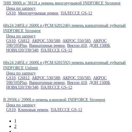
5HB 3800Lp/ 3812La ремень многоручьевой INDFORCE Strongest
Цена по запросу
GS10
,
Многоручьевые ремни
,
ПАЛЕССЕ GS-12
68x24 2485Li/ 2600Lp (PCM 6201246) ремень вариаторный зубчатый
INDFORCE Strongest
Цена по запросу
GS10
,
GS812
,
АКРОС 530/580
,
АКРОС 550/585
,
АКРОС
590/595Plus
,
Вариаторные ремни
,
Вектор 410
,
ДОН 1500Б
,
НОВА320/330/340
,
ПАЛЕССЕ GS-12
68x24 2485Li/ 2600Lp (PCM 6201592) ремень вариаторный зубчатый
INDFORCE Unlimit
Цена по запросу
GS10
,
GS812
,
АКРОС 530/580
,
АКРОС 550/585
,
АКРОС
590/595Plus
,
Вариаторные ремни
,
Вектор 410
,
ДОН 1500Б
,
НОВА320/330/340
,
ПАЛЕССЕ GS-12
B 2950Li/ 2990Lp ремень клиновой INDFORCE Strongest
Цена по запросу
GS10
,
Клиновые ремни
,
ПАЛЕССЕ GS-12
1
2
→