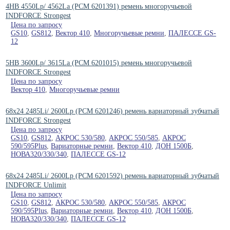
4HB 4550Lp/ 4562La (PCM 6201391) ремень многоручьевой
INDFORCE Strongest
Цена по запросу
GS10
,
GS812
,
Вектор 410
,
Многоручьевые ремни
,
ПАЛЕССЕ GS-
12
5HB 3600Lp/ 3615La (PCM 6201015) ремень многоручьевой
INDFORCE Strongest
Цена по запросу
Вектор 410
,
Многоручьевые ремни
68x24 2485Li/ 2600Lp (PCM 6201246) ремень вариаторный зубчатый
INDFORCE Strongest
Цена по запросу
GS10
,
GS812
,
АКРОС 530/580
,
АКРОС 550/585
,
АКРОС
590/595Plus
,
Вариаторные ремни
,
Вектор 410
,
ДОН 1500Б
,
НОВА320/330/340
,
ПАЛЕССЕ GS-12
68x24 2485Li/ 2600Lp (PCM 6201592) ремень вариаторный зубчатый
INDFORCE Unlimit
Цена по запросу
GS10
,
GS812
,
АКРОС 530/580
,
АКРОС 550/585
,
АКРОС
590/595Plus
,
Вариаторные ремни
,
Вектор 410
,
ДОН 1500Б
,
НОВА320/330/340
,
ПАЛЕССЕ GS-12