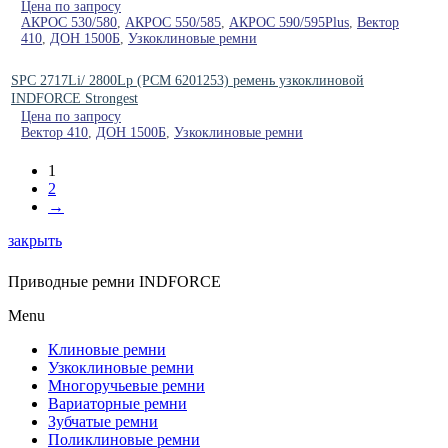
Цена по запросу
АКРОС 530/580
,
АКРОС 550/585
,
АКРОС 590/595Plus
,
Вектор
410
,
ДОН 1500Б
,
Узкоклиновые ремни
SPC 2717Li/ 2800Lp (PCM 6201253) ремень узкоклиновой
INDFORCE Strongest
Цена по запросу
Вектор 410
,
ДОН 1500Б
,
Узкоклиновые ремни
1
2
→
закрыть
Приводные ремни INDFORCE
Menu
Клиновые ремни
Узкоклиновые ремни
Многоручьевые ремни
Вариаторные ремни
Зубчатые ремни
Поликлиновые ремни